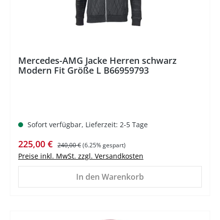
Mercedes-AMG Jacke Herren schwarz
Modern Fit Größe L B66959793
Sofort verfügbar, Lieferzeit: 2-5 Tage
Verkaufspreis:
Regulärer Preis:
225,00 €
240,00 €
(6.25% gespart)
Preise inkl. MwSt. zzgl. Versandkosten
In den Warenkorb