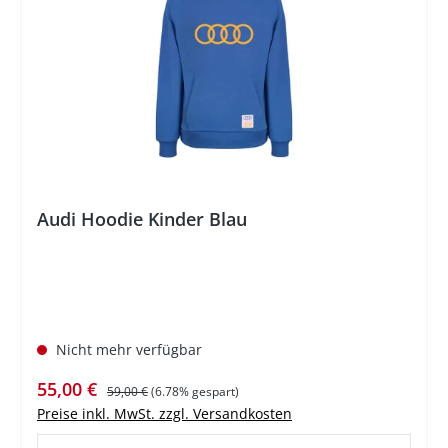
Audi Hoodie Kinder Blau
Nicht mehr verfügbar
Verkaufspreis:
Regulärer Preis:
55,00 €
59,00 €
(6.78% gespart)
Preise inkl. MwSt. zzgl. Versandkosten