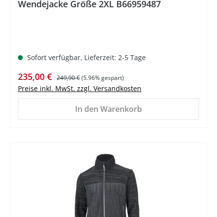
Wendejacke Größe 2XL B66959487
Sofort verfügbar, Lieferzeit: 2-5 Tage
Verkaufspreis:
Regulärer Preis:
235,00 €
249,90 €
(5.96% gespart)
Preise inkl. MwSt. zzgl. Versandkosten
In den Warenkorb
%