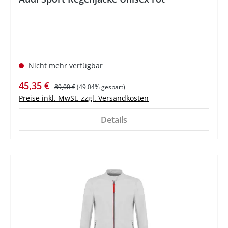
Nicht mehr verfügbar
Verkaufspreis:
Regulärer Preis:
45,35 €
89,00 €
(49.04% gespart)
Preise inkl. MwSt. zzgl. Versandkosten
Details
%