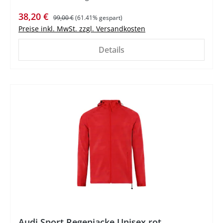
Verkaufspreis:
Regulärer Preis:
38,20 €
99,00 €
(61.41% gespart)
Preise inkl. MwSt. zzgl. Versandkosten
Details
%
Audi Sport Regenjacke Unisex rot