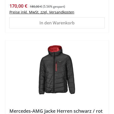
Verkaufspreis:
Regulärer Preis:
170,00 €
180,00 €
(5.56% gespart)
Preise inkl. MwSt. zzgl. Versandkosten
In den Warenkorb
%
Mercedes-AMG Jacke Herren schwarz / rot