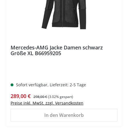
Mercedes-AMG Jacke Damen schwarz
Größe XL B66959205
Sofort verfügbar, Lieferzeit: 2-5 Tage
Verkaufspreis:
Regulärer Preis:
289,00 €
298,00 €
(3.02% gespart)
Preise inkl. MwSt. zzgl. Versandkosten
In den Warenkorb