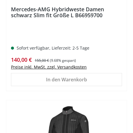
Mercedes-AMG Hybridweste Damen
schwarz Slim fit Größe L B66959700
Sofort verfügbar, Lieferzeit: 2-5 Tage
Verkaufspreis:
Regulärer Preis:
140,00 €
155,00 €
(9.68% gespart)
Preise inkl. MwSt. zzgl. Versandkosten
In den Warenkorb
%