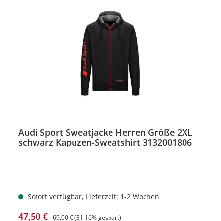
%
Audi Sport Sweatjacke Herren Größe 2XL
schwarz Kapuzen-Sweatshirt 3132001806
Sofort verfügbar, Lieferzeit: 1-2 Wochen
Verkaufspreis:
Regulärer Preis:
47,50 €
69,00 €
(31.16% gespart)