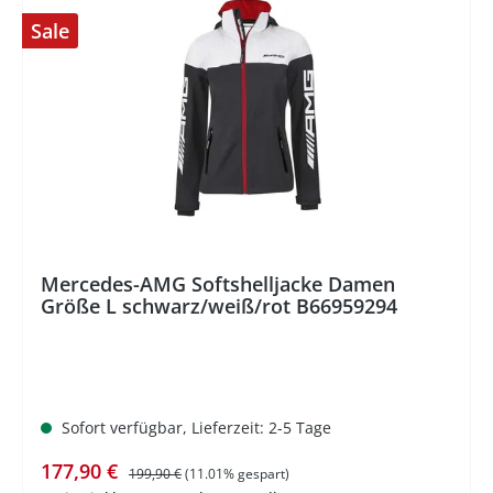
Sale
%
Mercedes-AMG Softshelljacke Damen
Größe L schwarz/weiß/rot B66959294
Sofort verfügbar, Lieferzeit: 2-5 Tage
Verkaufspreis:
Regulärer Preis:
177,90 €
199,90 €
(11.01% gespart)