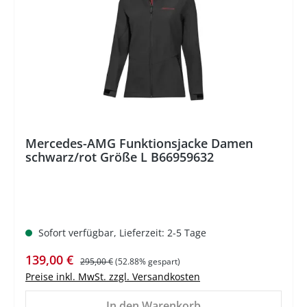
Mercedes-AMG Funktionsjacke Damen
schwarz/rot Größe L B66959632
Sofort verfügbar, Lieferzeit: 2-5 Tage
Verkaufspreis:
Regulärer Preis:
139,00 €
295,00 €
(52.88% gespart)
Preise inkl. MwSt. zzgl. Versandkosten
In den Warenkorb