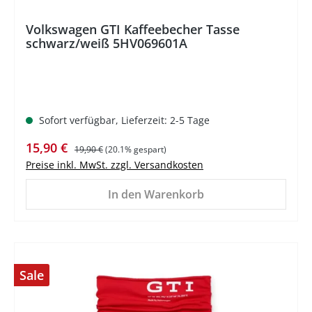
Volkswagen GTI Kaffeebecher Tasse
schwarz/weiß 5HV069601A
Sofort verfügbar, Lieferzeit: 2-5 Tage
Verkaufspreis:
Regulärer Preis:
15,90 €
19,90 €
(20.1% gespart)
Preise inkl. MwSt. zzgl. Versandkosten
In den Warenkorb
Sale
%