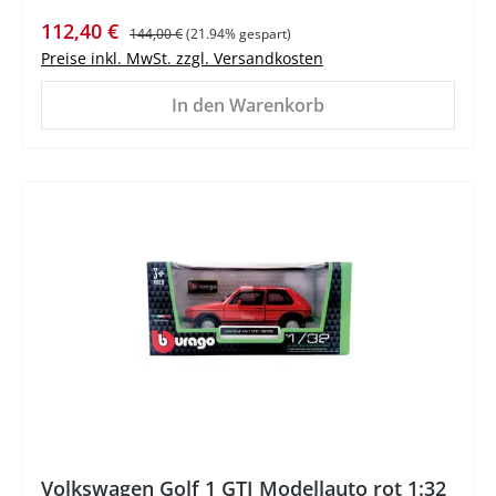
Verkaufspreis:
Regulärer Preis:
112,40 €
144,00 €
(21.94% gespart)
Preise inkl. MwSt. zzgl. Versandkosten
In den Warenkorb
Volkswagen Golf 1 GTI Modellauto rot 1:32