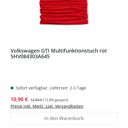
Volkswagen GTI Multifunktionstuch rot
5HV084303A645
Sofort verfügbar, Lieferzeit: 2-5 Tage
Verkaufspreis:
Regulärer Preis:
10,90 €
12,50 €
(12.8% gespart)
Preise inkl. MwSt. zzgl. Versandkosten
In den Warenkorb