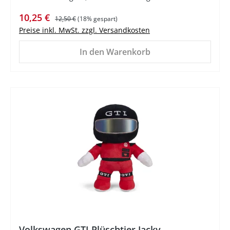
Verkaufspreis:
Regulärer Preis:
10,25 €
12,50 €
(18% gespart)
Preise inkl. MwSt. zzgl. Versandkosten
In den Warenkorb
Volkswagen GTI Plüschtier Jacky