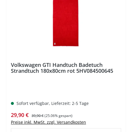
Volkswagen GTI Handtuch Badetuch
Strandtuch 180x80cm rot 5HV084500645
Sofort verfügbar, Lieferzeit: 2-5 Tage
Verkaufspreis:
Regulärer Preis:
29,90 €
39,90 €
(25.06% gespart)
Preise inkl. MwSt. zzgl. Versandkosten