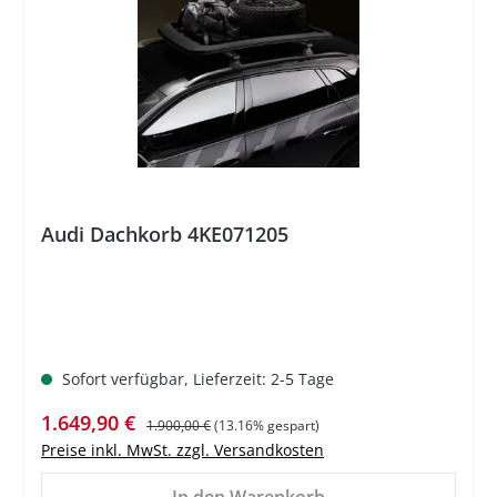
Audi Dachkorb 4KE071205
Sofort verfügbar, Lieferzeit: 2-5 Tage
Verkaufspreis:
Regulärer Preis:
1.649,90 €
1.900,00 €
(13.16% gespart)
Preise inkl. MwSt. zzgl. Versandkosten