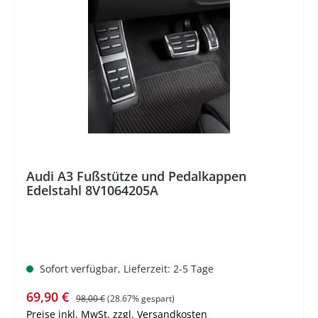
%
Audi A3 Fußstütze und Pedalkappen
Edelstahl 8V1064205A
Sofort verfügbar, Lieferzeit: 2-5 Tage
Verkaufspreis:
Regulärer Preis:
69,90 €
98,00 €
(28.67% gespart)
Preise inkl. MwSt. zzgl. Versandkosten