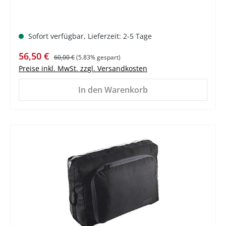
Sofort verfügbar, Lieferzeit: 2-5 Tage
Verkaufspreis:
Regulärer Preis:
56,50 €
60,00 €
(5.83% gespart)
Preise inkl. MwSt. zzgl. Versandkosten
In den Warenkorb
%