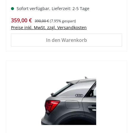
Sofort verfügbar, Lieferzeit: 2-5 Tage
Verkaufspreis:
Regulärer Preis:
359,00 €
390,00 €
(7.95% gespart)
Preise inkl. MwSt. zzgl. Versandkosten
In den Warenkorb
%