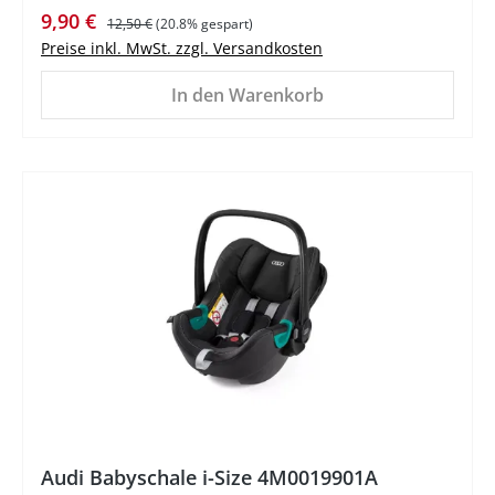
Verkaufspreis:
Regulärer Preis:
9,90 €
12,50 €
(20.8% gespart)
Preise inkl. MwSt. zzgl. Versandkosten
In den Warenkorb
Audi Babyschale i-Size 4M0019901A