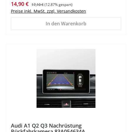
Verkaufspreis:
Regulärer Preis:
14,90 €
17,10 €
(12.87% gespart)
Preise inkl. MwSt. zzgl. Versandkosten
In den Warenkorb
%
Audi A1 Q2 Q3 Nachrüstung
Rückfahrkamera 83A054634A