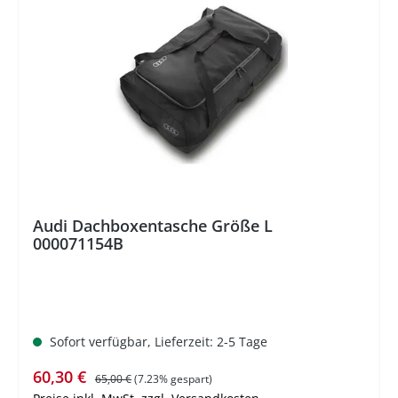
%
Audi Dachboxentasche Größe L
000071154B
Sofort verfügbar, Lieferzeit: 2-5 Tage
Verkaufspreis:
Regulärer Preis:
60,30 €
65,00 €
(7.23% gespart)