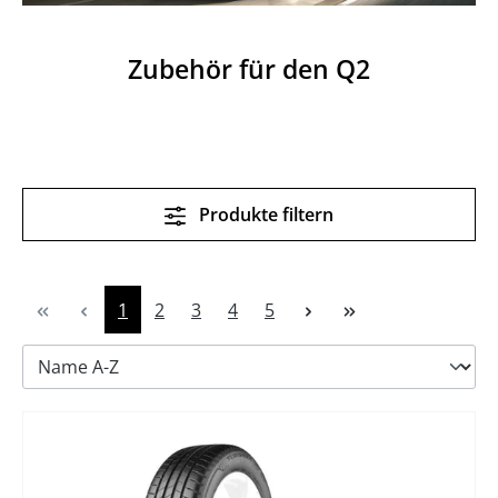
Zubehör für den Q2
Produkte filtern
Seite
Seite
Seite
Seite
Seite
1
2
3
4
5