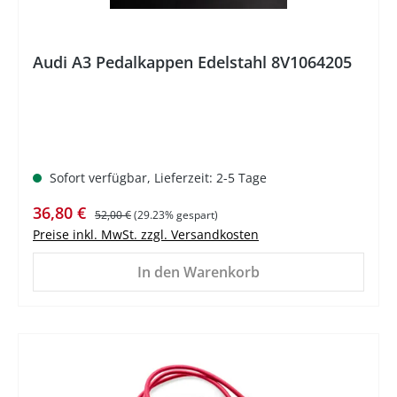
Audi A3 Pedalkappen Edelstahl 8V1064205
Sofort verfügbar, Lieferzeit: 2-5 Tage
Verkaufspreis:
Regulärer Preis:
36,80 €
52,00 €
(29.23% gespart)
Preise inkl. MwSt. zzgl. Versandkosten
In den Warenkorb
%