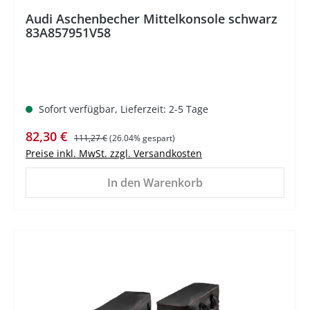
Audi Aschenbecher Mittelkonsole schwarz
83A857951V58
Sofort verfügbar, Lieferzeit: 2-5 Tage
Verkaufspreis:
Regulärer Preis:
82,30 €
111,27 €
(26.04% gespart)
Preise inkl. MwSt. zzgl. Versandkosten
In den Warenkorb
%