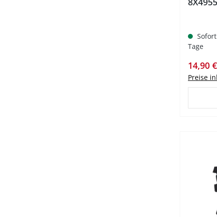
8X495
Sofort
Tage
Verkauf
14,90 
Preise i
%