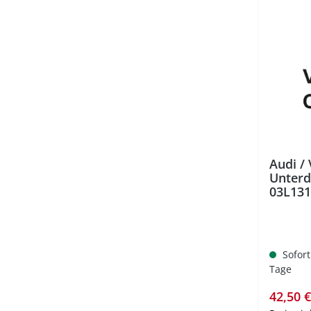
%
Audi /
Unterd
03L13
Sofort
Tage
Verkauf
42,50 