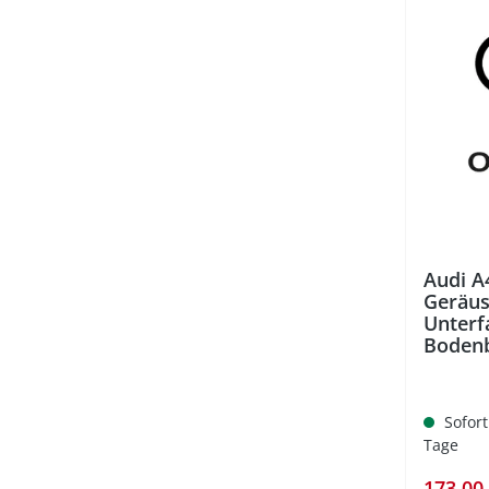
%
Audi A
Geräu
Unterf
Bodenb
Sofort
Tage
Verkauf
173,00