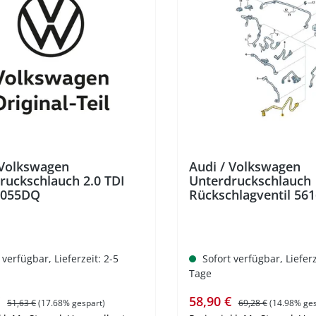
%
 Volkswagen
Audi / Volkswagen
ruckschlauch 2.0 TDI
Unterdruckschlauch
1055DQ
Rückschlagventil 56
 verfügbar, Lieferzeit: 2-5
Sofort verfügbar, Lieferz
Tage
spreis:
Regulärer Preis:
Verkaufspreis:
Regulärer Preis:
€
58,90 €
51,63 €
(17.68% gespart)
69,28 €
(14.98% ges