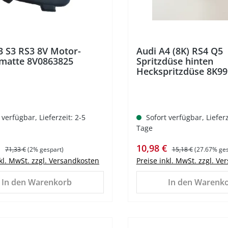
3 S3 RS3 8V Motor-
Audi A4 (8K) RS4 Q5
atte 8V0863825
Spritzdüse hinten
Heckspritzdüse 8K9
 verfügbar, Lieferzeit: 2-5
Sofort verfügbar, Lieferz
Tage
spreis:
Regulärer Preis:
Verkaufspreis:
Regulärer Preis:
€
10,98 €
71,33 €
(2% gespart)
15,18 €
(27.67% ges
nkl. MwSt. zzgl. Versandkosten
Preise inkl. MwSt. zzgl. V
In den Warenkorb
In den Warenk