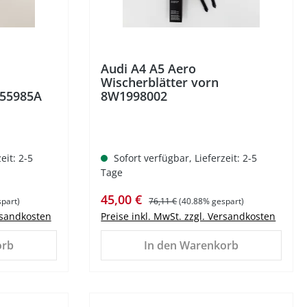
Audi A4 A5 Aero
Wischerblätter vorn
955985A
8W1998002
eit: 2-5
Sofort verfügbar, Lieferzeit: 2-5
Tage
Verkaufspreis:
Regulärer Preis:
45,00 €
part)
76,11 €
(40.88% gespart)
ersandkosten
Preise inkl. MwSt. zzgl. Versandkosten
orb
In den Warenkorb