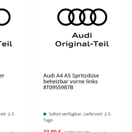
%
er
Audi A4 A5 Spritzdüse
beheizbar vorne links
8T0955987B
eit: 2-5
Sofort verfügbar, Lieferzeit: 2-5
Tage
Verkaufspreis:
Regulärer Preis:
33,90 €