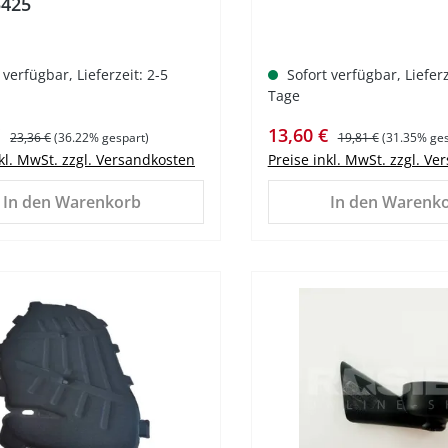
5425
 verfügbar, Lieferzeit: 2-5
Sofort verfügbar, Lieferz
Tage
spreis:
Regulärer Preis:
Verkaufspreis:
Regulärer Preis:
€
13,60 €
23,36 €
(36.22% gespart)
19,81 €
(31.35% ges
nkl. MwSt. zzgl. Versandkosten
Preise inkl. MwSt. zzgl. V
In den Warenkorb
In den Warenk
%