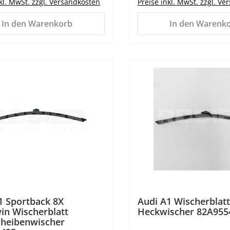
nkl. MwSt. zzgl. Versandkosten
Preise inkl. MwSt. zzgl. V
In den Warenkorb
In den Warenk
%
1 Sportback 8X
Audi A1 Wischerblatt
in Wischerblatt
Heckwischer 82A955
heibenwischer