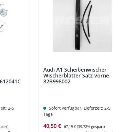
%
Audi A1 Scheibenwischer
Wischerblätter Satz vorne
1612041C
82B998002
eit: 2-5
Sofort verfügbar, Lieferzeit: 2-5
Tage
Verkaufspreis:
Regulärer Preis:
40,50 €
part)
67,19 €
(39.72% gespart)