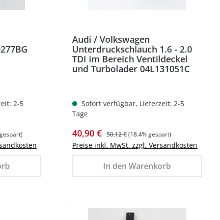
Audi / Volkswagen
0277BG
Unterdruckschlauch 1.6 - 2.0
TDI im Bereich Ventildeckel
und Turbolader 04L131051C
eit: 2-5
Sofort verfügbar, Lieferzeit: 2-5
Tage
Verkaufspreis:
Regulärer Preis:
40,90 €
gespart)
50,12 €
(18.4% gespart)
ersandkosten
Preise inkl. MwSt. zzgl. Versandkosten
orb
In den Warenkorb