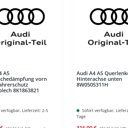
%
4 A5
Audi A4 A5 Querlenk
schedämpfung vorn
Hinterachse unten
ahrerschutz
8W0505311H
lech 8K1863821
 verfügbar, Lieferzeit: 2-5
Sofort verfügbar, Lieferz
Tage
spreis:
Regulärer Preis:
Verkaufspreis:
Regulärer Preis:
 €
316,00 €