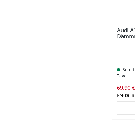
Audi A
Dämmm
Sofort
Tage
Verkauf
69,90 
Preise i