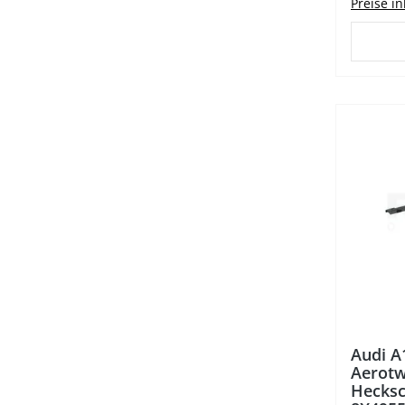
Preise i
%
Audi A
Aerotw
Hecksc