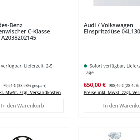
des-Benz
Audi / Volkswagen
enwischer C-Klasse
Einspritzdüse 04L13
 A2038202145
 verfügbar, Lieferzeit: 2-5
Sofort verfügbar, Lieferz
Tage
spreis:
Regulärer Preis:
Verkaufspreis:
Regulärer Preis:
€
650,00 €
79,21 €
(38.98% gespart)
908,45 €
(28.45% 
nkl. MwSt. zzgl. Versandkosten
Preise inkl. MwSt. zzgl. V
In den Warenkorb
In den Warenk