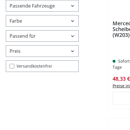
Passende Fahrzeuge
Farbe
Merce
Scheib
(W203)
Passend für
Preis
Sofort
Filter hinzufügen: Versandkostenfrei
Versandkostenfrei
Tage
Verkauf
48,33 
Preise i