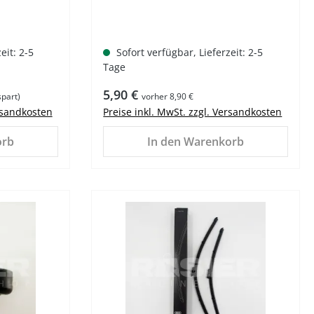
eit: 2-5
Sofort verfügbar, Lieferzeit: 2-5
Tage
Regulärer Preis:
5,90 €
part)
vorher 8,90 €
ersandkosten
Preise inkl. MwSt. zzgl. Versandkosten
orb
In den Warenkorb
%