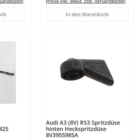
ersandkosten
Preise inkl. MwSt. zzgl. Versandkosten
orb
In den Warenkorb
Audi A3 (8V) RS3 Spritzdüse
425
hinten Heckspritzdüse
8V3955985A