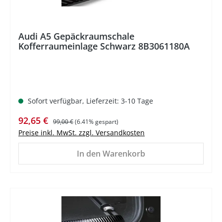
Audi A5 Gepäckraumschale
Kofferraumeinlage Schwarz 8B3061180A
Sofort verfügbar, Lieferzeit: 3-10 Tage
Verkaufspreis:
Regulärer Preis:
92,65 €
99,00 €
(6.41% gespart)
Preise inkl. MwSt. zzgl. Versandkosten
In den Warenkorb
%