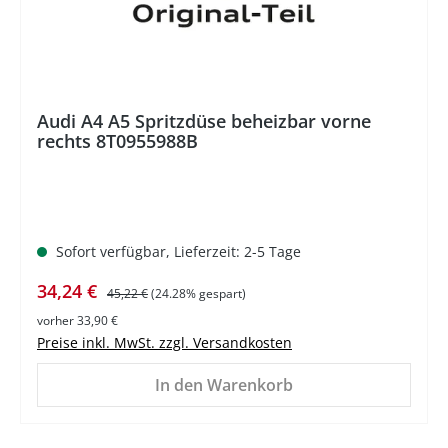
Audi A4 A5 Spritzdüse beheizbar vorne
rechts 8T0955988B
Sofort verfügbar, Lieferzeit: 2-5 Tage
Verkaufspreis:
Regulärer Preis:
34,24 €
45,22 €
(24.28% gespart)
vorher 33,90 €
Preise inkl. MwSt. zzgl. Versandkosten
In den Warenkorb