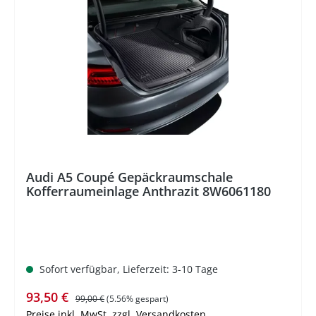
%
Audi A5 Coupé Gepäckraumschale
Kofferraumeinlage Anthrazit 8W6061180
Sofort verfügbar, Lieferzeit: 3-10 Tage
Verkaufspreis:
Regulärer Preis:
93,50 €
99,00 €
(5.56% gespart)
Preise inkl. MwSt. zzgl. Versandkosten