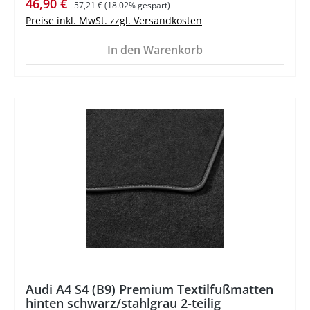
Verkaufspreis:
Regulärer Preis:
46,90 €
57,21 €
(18.02% gespart)
Preise inkl. MwSt. zzgl. Versandkosten
In den Warenkorb
%
Audi A4 S4 (B9) Premium Textilfußmatten
hinten schwarz/stahlgrau 2-teilig