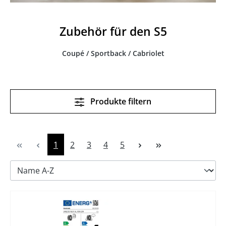
Zubehör für den S5
Coupé / Sportback / Cabriolet
Produkte filtern
Seite
Seite
Seite
Seite
Seite
1
2
3
4
5