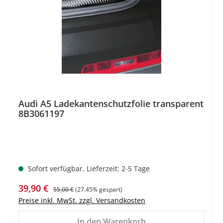
Audi A5 Ladekantenschutzfolie transparent
8B3061197
Sofort verfügbar, Lieferzeit: 2-5 Tage
Verkaufspreis:
Regulärer Preis:
39,90 €
55,00 €
(27.45% gespart)
Preise inkl. MwSt. zzgl. Versandkosten
In den Warenkorb