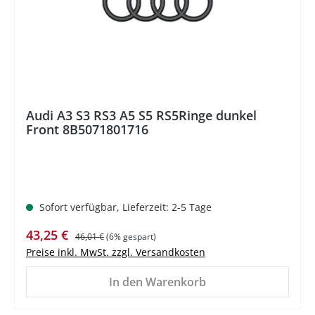
Audi A3 S3 RS3 A5 S5 RS5Ringe dunkel
Front 8B5071801716
Sofort verfügbar, Lieferzeit: 2-5 Tage
Verkaufspreis:
Regulärer Preis:
43,25 €
46,01 €
(6% gespart)
Preise inkl. MwSt. zzgl. Versandkosten
In den Warenkorb