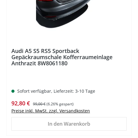
Audi A5 S5 RS5 Sportback
Gepäckraumschale Kofferraumeinlage
Anthrazit 8W8061180
Sofort verfügbar, Lieferzeit: 3-10 Tage
Verkaufspreis:
Regulärer Preis:
92,80 €
99,00 €
(6.26% gespart)
Preise inkl. MwSt. zzgl. Versandkosten
In den Warenkorb