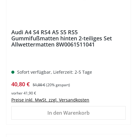
Audi A4 S4 RS4 A5 S5 RS5
Gummifußmatten hinten 2-teiliges Set
Allwettermatten 8W0061511041
Sofort verfügbar, Lieferzeit: 2-5 Tage
Verkaufspreis:
Regulärer Preis:
40,80 €
51,00 €
(20% gespart)
vorher 41,90 €
Preise inkl. MwSt. zzgl. Versandkosten
In den Warenkorb