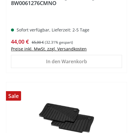
8W0061276CMNO
Sofort verfügbar, Lieferzeit: 2-5 Tage
Verkaufspreis:
Regulärer Preis:
44,00 €
65,00 €
(32.31% gespart)
Preise inkl. MwSt. zzgl. Versandkosten
In den Warenkorb
Sale
%