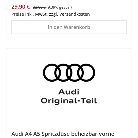
Verkaufspreis:
Regulärer Preis:
29,90 €
33,00 €
(9.39% gespart)
Preise inkl. MwSt. zzgl. Versandkosten
In den Warenkorb
%
Audi A4 A5 Spritzdüse beheizbar vorne