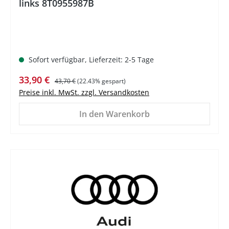
links 8T0955987B
Sofort verfügbar, Lieferzeit: 2-5 Tage
Verkaufspreis:
Regulärer Preis:
33,90 €
43,70 €
(22.43% gespart)
Preise inkl. MwSt. zzgl. Versandkosten
In den Warenkorb
%