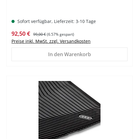
Sofort verfügbar, Lieferzeit: 3-10 Tage
Verkaufspreis:
Regulärer Preis:
92,50 €
99,00 €
(6.57% gespart)
Preise inkl. MwSt. zzgl. Versandkosten
In den Warenkorb
%