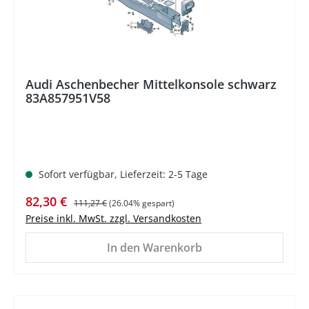
Audi Aschenbecher Mittelkonsole schwarz
83A857951V58
Sofort verfügbar, Lieferzeit: 2-5 Tage
Verkaufspreis:
Regulärer Preis:
82,30 €
111,27 €
(26.04% gespart)
Preise inkl. MwSt. zzgl. Versandkosten
In den Warenkorb