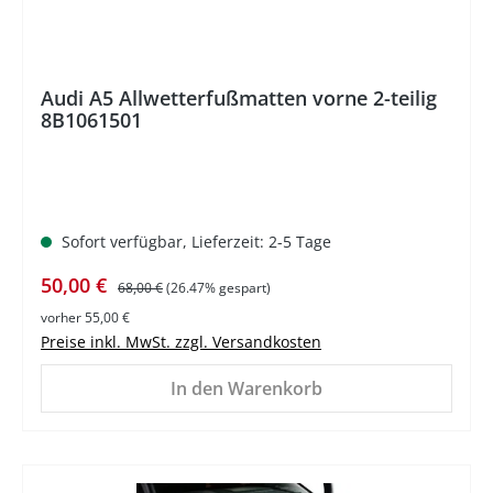
Audi A5 Allwetterfußmatten vorne 2-teilig
8B1061501
Sofort verfügbar, Lieferzeit: 2-5 Tage
Verkaufspreis:
Regulärer Preis:
50,00 €
68,00 €
(26.47% gespart)
vorher 55,00 €
Preise inkl. MwSt. zzgl. Versandkosten
In den Warenkorb