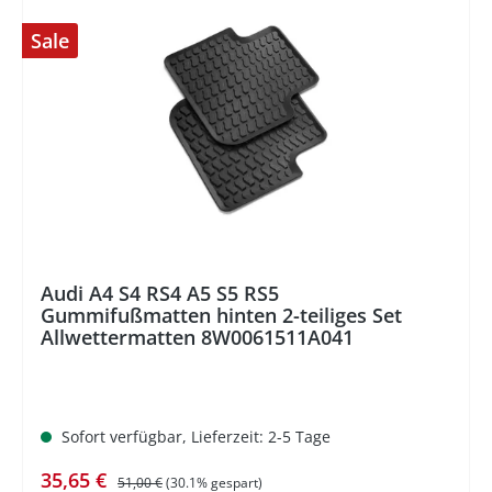
Sale
%
Audi A4 S4 RS4 A5 S5 RS5
Gummifußmatten hinten 2-teiliges Set
Allwettermatten 8W0061511A041
Sofort verfügbar, Lieferzeit: 2-5 Tage
Verkaufspreis:
Regulärer Preis:
35,65 €
51,00 €
(30.1% gespart)