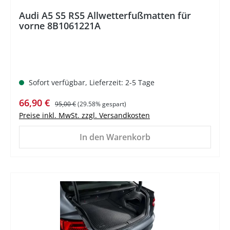
Audi A5 S5 RS5 Allwetterfußmatten für
vorne 8B1061221A
Sofort verfügbar, Lieferzeit: 2-5 Tage
Verkaufspreis:
Regulärer Preis:
66,90 €
95,00 €
(29.58% gespart)
Preise inkl. MwSt. zzgl. Versandkosten
In den Warenkorb
%