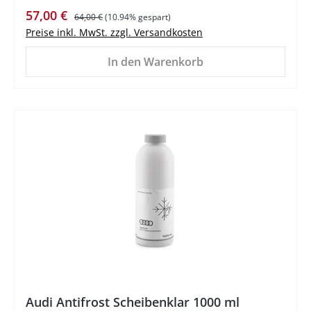
Verkaufspreis:
Regulärer Preis:
57,00 €
64,00 €
(10.94% gespart)
Preise inkl. MwSt. zzgl. Versandkosten
In den Warenkorb
%
Audi Antifrost Scheibenklar 1000 ml