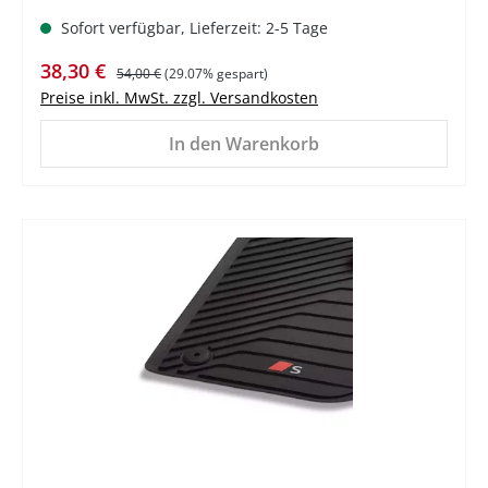
Sofort verfügbar, Lieferzeit: 2-5 Tage
Verkaufspreis:
Regulärer Preis:
38,30 €
54,00 €
(29.07% gespart)
Preise inkl. MwSt. zzgl. Versandkosten
In den Warenkorb
%