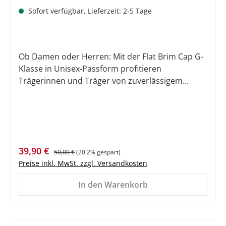
Sofort verfügbar, Lieferzeit: 2-5 Tage
Ob Damen oder Herren: Mit der Flat Brim Cap G-
Klasse in Unisex-Passform profitieren
Trägerinnen und Träger von zuverlässigem
Sonnenschutz und modischem Accessoire
zugleich. Die Cap ist aus Bio-Baumwolle gefertigt
und lässt sich dank größenverstellbarer Schließe
perfekt an jede Kopfform anpassen. Tonale
Luftösen runden den Tragekomfort ab. Auch
Verkaufspreis:
Regulärer Preis:
39,90 €
optisch weiß die Cap zu überzeugen. So wird das
50,00 €
(20.2% gespart)
Preise inkl. MwSt. zzgl. Versandkosten
graue Design auf der Vorderseite von einem
gestickten Mercedes-Benz Badge mit Mercedes
In den Warenkorb
Stern komplettiert.Farbe: grauMaterial: 100 %
Bio-Baumwollegrößenverstellbartonale
Luftösenunisex Das Mercedes-Benz Logo und
Mercedes-Benz sind eingetragene Marken der