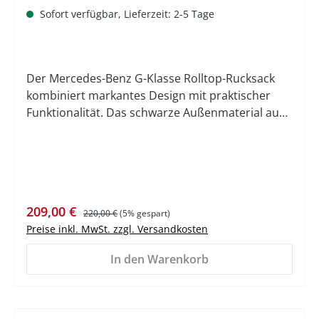
Sofort verfügbar, Lieferzeit: 2-5 Tage
Der Mercedes-Benz G-Klasse Rolltop-Rucksack
kombiniert markantes Design mit praktischer
Funktionalität. Das schwarze Außenmaterial aus
recyceltem Polyester wird durch
Reißverschlussanhänger aus dem Leder des G-
Klasse Interieurs ergänzt. Für hohen
Tragekomfort sorgen gepolsterte Schultergurte
und drei Rückenelemente aus Mesh. Im Inneren
Verkaufspreis:
Regulärer Preis:
209,00 €
bietet der Rucksack ein großes Hauptfach, ein
220,00 €
(5% gespart)
Preise inkl. MwSt. zzgl. Versandkosten
gepolstertes Laptopfach sowie ein
Reißverschlussfach. Weitere Innenfächer,
In den Warenkorb
Stifthalter und eine Fronttasche runden das
Platzangebot ab. Das Innenfutter besteht aus
recyceltem Polyester mit Mercedes-Benz Pattern.
Das Badge im Design der G-Klasse