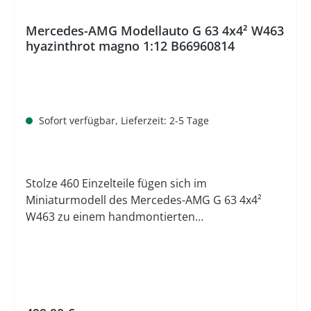
Mercedes-AMG Modellauto G 63 4x4² W463
hyazinthrot magno 1:12 B66960814
Sofort verfügbar, Lieferzeit: 2-5 Tage
Stolze 460 Einzelteile fügen sich im
Miniaturmodell des Mercedes-AMG G 63 4x4²
W463 zu einem handmontierten
Präzisionsmodell zusammen, das in höchster
Detailtreue nach den original CAD-Daten
umgesetzt wurde. Dabei ist das Miniaturmodell
in Zinkdruckguss mit Kunststoffteilen nicht nur
im authentischen Farbton lackiert, auch