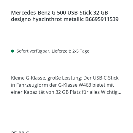
(recycelt) Hinweis:Nicht bleichenNicht
TrockenreinigenNicht im Wäschetrockner
Mercedes-Benz G 500 USB-Stick 32 GB
designo hyazinthrot metallic B6695911539
trocknenNicht bügelnSchonwaschgang 30 °C
Pflegeleicht Das Mercedes-Benz Logo und
Mercedes-Benz sind eingetragene Marken der
Mercedes-Benz Group AG. Hinweis Preisangabe
Der durchgestrichene Preis entspricht der
Sofort verfügbar, Lieferzeit: 2-5 Tage
unverbindlichen Preisempfehlung (UVP) des
Herstellers
Kleine G-Klasse, große Leistung: Der USB-C-Stick
in Fahrzeugform der G-Klasse W463 bietet mit
einer Kapazität von 32 GB Platz für alles Wichtige.
Ob Dokumente, Bilder oder Musik: Auf dem Stick
ist alles sicher verwahrt. Der Stick überzeugt
durch eine High Speed Lese- und
Schreibgeschwindigkeit, sodass die Übertragung
von Dateien in kürzester Zeit erfolgt. Der USB-
Regulärer Preis: