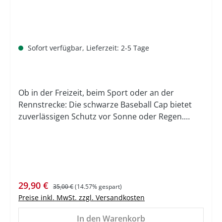
Sofort verfügbar, Lieferzeit: 2-5 Tage
Ob in der Freizeit, beim Sport oder an der
Rennstrecke: Die schwarze Baseball Cap bietet
zuverlässigen Schutz vor Sonne oder Regen.
Dabei begeistert die 5-Panel Cap nicht nur durch
Details wie den tonalen Mercedes Stern-Stick
seitlich links, das gedruckte G-Klasse
Fahrzeugmotiv im Farbton Gun metal auf der
Vorderseite oder das G-Klasse Patch mit
Verkaufspreis:
Regulärer Preis:
29,90 €
Baureihe, Böschungswinkel und Rampenwinkel
35,00 €
(14.57% gespart)
Preise inkl. MwSt. zzgl. Versandkosten
seitlich rechts. Auch in puncto Komfort lässt die
Kappe keine Wünsche offen - so sorgt ein
In den Warenkorb