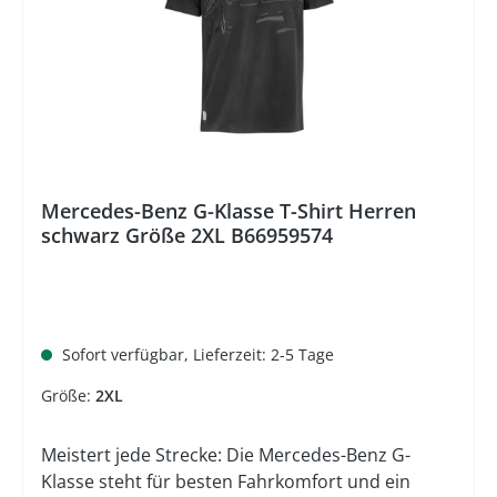
Sweathoodys gekonnt ab und machen ihn zum
lässigen Allrounder an kühlen Tagen. Farbe:
schwarz Material: 77 % Baumwolle/23 %
PolyesterGrößen: S-XXL Modern
fitPflegehinweiseNicht bleichenNicht
TrockenreinigenSchonende Trocknung im
WäschetrocknerNicht heiß bügeln (110
°C)Schonwaschgang 30 °C Pflegeleicht Das
Mercedes-Benz G-Klasse T-Shirt Herren
schwarz Größe 2XL B66959574
Mercedes-Benz Logo und Mercedes-Benz sind
eingetragene Marken der Mercedes-Benz Group
AG. Hinweis Preisangabe Der durchgestrichene
Preis entspricht der unverbindlichen
Preisempfehlung (UVP) des Herstellers
Sofort verfügbar, Lieferzeit: 2-5 Tage
Größe:
2XL
Meistert jede Strecke: Die Mercedes-Benz G-
Klasse steht für besten Fahrkomfort und ein