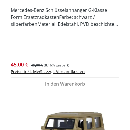
Mercedes-Benz Schlüsselanhänger G-Klasse
Form ErsatzradkastenFarbe: schwarz /
silberfarbenMaterial: Edelstahl, PVD beschichtet
Das Mercedes-Benz Logo und Mercedes-Benz
sind eingetragene Marken der Mercedes-Benz
Group AG. Hinweis Preisangabe Der
durchgestrichene Preis entspricht der
unverbindlichen Preisempfehlung (UVP) des
Verkaufspreis:
Regulärer Preis:
45,00 €
Herstellers
49,00 €
(8.16% gespart)
Preise inkl. MwSt. zzgl. Versandkosten
In den Warenkorb
%