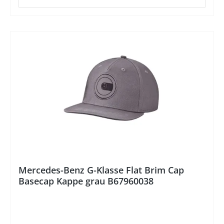
praktischer Verstellclip, mit dem sich die Cap in
der Größe anpassen lässt, für ein angenehmes
Tragegefühl. Farbe: schwarzMaterial: 100 %
PolyesterFutter: 100 % Baumwolle 5-Panel
Baseball Capgrößenverstellbar Das Mercedes-
%
Benz Logo und Mercedes-Benz sind eingetragene
Marken der Mercedes-Benz Group AG.
Mercedes-Benz G-Klasse Flat Brim Cap
Basecap Kappe grau B67960038