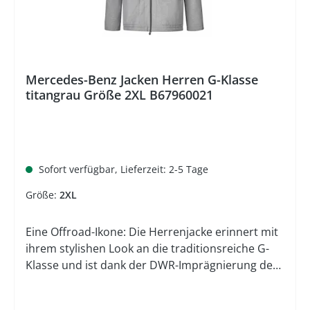
Mercedes-Benz Group AG. Hinweis Preisangabe
Der durchgestrichene Preis entspricht der
unverbindlichen Preisempfehlung (UVP) des
Herstellers
Mercedes-Benz Jacken Herren G-Klasse
titangrau Größe 2XL B67960021
Sofort verfügbar, Lieferzeit: 2-5 Tage
Größe:
2XL
Eine Offroad-Ikone: Die Herrenjacke erinnert mit
ihrem stylishen Look an die traditionsreiche G-
Klasse und ist dank der DWR-Imprägnierung der
perfekte Begleiter für den Alltag. Schließen lässt
sich die Modern Fit Jacke über einen 2-Wege-