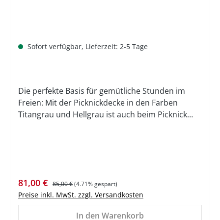
Sofort verfügbar, Lieferzeit: 2-5 Tage
Die perfekte Basis für gemütliche Stunden im
Freien: Mit der Picknickdecke in den Farben
Titangrau und Hellgrau ist auch beim Picknick
stets für Komfort gesorgt. Denn die dreilagige
Decke verfügt neben einer weichen Oberseite aus
Polyesterfleece ebenso über eine
wasserabweisende Unterseite und eine weiche
Füllung, die durch ein Thermostitching
Verkaufspreis:
Regulärer Preis:
81,00 €
miteinander verbunden sind. An der Unterseite
85,00 €
(4.71% gespart)
Preise inkl. MwSt. zzgl. Versandkosten
finden sich zudem zwei Gummibänder und
Trageriemen mit Mercedes-Benz Schriftzug, die
In den Warenkorb