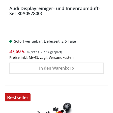
Audi Displayreiniger- und Innenraumduft-
Set 80A057800C
Sofort verfügbar, Lieferzeit: 2-5 Tage
Verkaufspreis:
Regulärer Preis:
37,50 €
42,99 €
(12.77% gespart)
Preise inkl. MwSt. zzgl. Versandkosten
In den Warenkorb
Bestseller
%