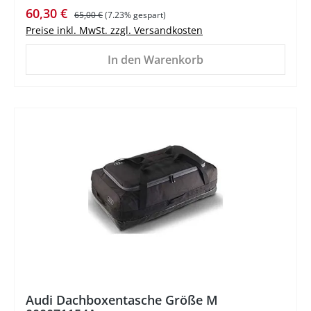
Verkaufspreis:
Regulärer Preis:
60,30 €
65,00 €
(7.23% gespart)
Preise inkl. MwSt. zzgl. Versandkosten
In den Warenkorb
%
Audi Dachboxentasche Größe M