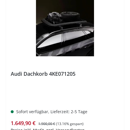
%
Audi Dachkorb 4KE071205
Sofort verfügbar, Lieferzeit: 2-5 Tage
Verkaufspreis:
Regulärer Preis:
1.649,90 €
1.900,00 €
(13.16% gespart)