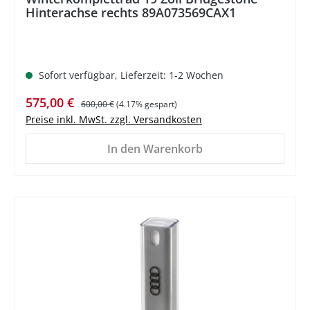
Hinterachse rechts 89A073569CAX1
Sofort verfügbar, Lieferzeit: 1-2 Wochen
Verkaufspreis:
Regulärer Preis:
575,00 €
600,00 €
(4.17% gespart)
Preise inkl. MwSt. zzgl. Versandkosten
In den Warenkorb
%