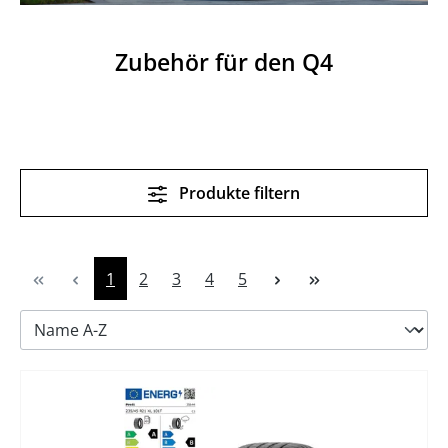
Zubehör für den Q4
Produkte filtern
Seite
Seite
Seite
Seite
Seite
1
2
3
4
5