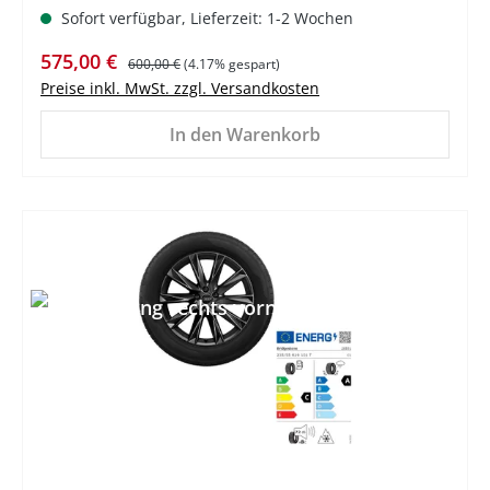
Sofort verfügbar, Lieferzeit: 1-2 Wochen
Verkaufspreis:
Regulärer Preis:
575,00 €
600,00 €
(4.17% gespart)
Preise inkl. MwSt. zzgl. Versandkosten
In den Warenkorb
%