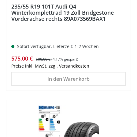
235/55 R19 101T Audi Q4
Winterkomplettrad 19 Zoll Bridgestone
Vorderachse rechts 89A073569BAX1
Sofort verfügbar, Lieferzeit: 1-2 Wochen
Verkaufspreis:
Regulärer Preis:
575,00 €
600,00 €
(4.17% gespart)
Preise inkl. MwSt. zzgl. Versandkosten
In den Warenkorb