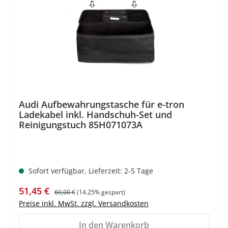
Audi Aufbewahrungstasche für e-tron
Ladekabel inkl. Handschuh-Set und
Reinigungstuch 85H071073A
Sofort verfügbar, Lieferzeit: 2-5 Tage
Verkaufspreis:
Regulärer Preis:
51,45 €
60,00 €
(14.25% gespart)
Preise inkl. MwSt. zzgl. Versandkosten
In den Warenkorb