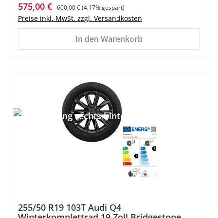
Verkaufspreis:
Regulärer Preis:
575,00 €
600,00 €
(4.17% gespart)
Preise inkl. MwSt. zzgl. Versandkosten
In den Warenkorb
%
255/50 R19 103T Audi Q4
Winterkomplettrad 19 Zoll Bridgestone