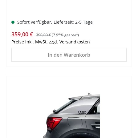
Sofort verfügbar, Lieferzeit: 2-5 Tage
Verkaufspreis:
Regulärer Preis:
359,00 €
390,00 €
(7.95% gespart)
Preise inkl. MwSt. zzgl. Versandkosten
In den Warenkorb
%