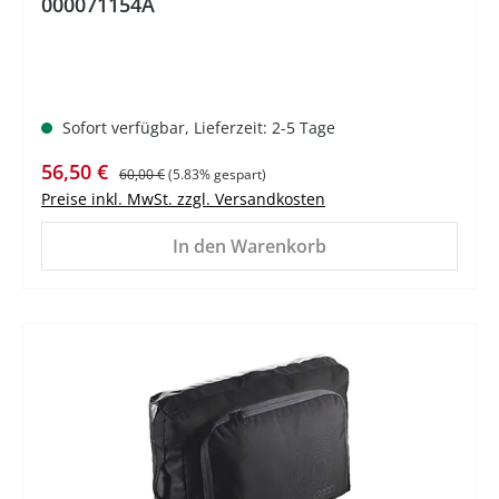
000071154A
Sofort verfügbar, Lieferzeit: 2-5 Tage
Verkaufspreis:
Regulärer Preis:
56,50 €
60,00 €
(5.83% gespart)
Preise inkl. MwSt. zzgl. Versandkosten
In den Warenkorb
%