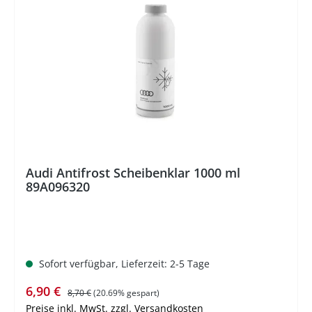
%
Audi Antifrost Scheibenklar 1000 ml
89A096320
Sofort verfügbar, Lieferzeit: 2-5 Tage
Verkaufspreis:
Regulärer Preis:
6,90 €
8,70 €
(20.69% gespart)
Preise inkl. MwSt. zzgl. Versandkosten