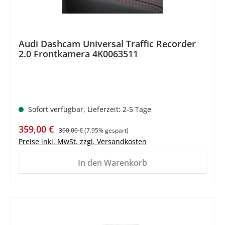
Audi Dashcam Universal Traffic Recorder
2.0 Frontkamera 4K0063511
Sofort verfügbar, Lieferzeit: 2-5 Tage
Verkaufspreis:
Regulärer Preis:
359,00 €
390,00 €
(7.95% gespart)
Preise inkl. MwSt. zzgl. Versandkosten
In den Warenkorb
%