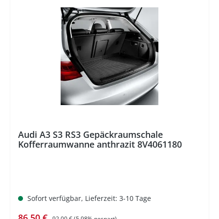
%
Audi A3 S3 RS3 Gepäckraumschale
Kofferraumwanne anthrazit 8V4061180
Sofort verfügbar, Lieferzeit: 3-10 Tage
Verkaufspreis:
Regulärer Preis:
86,50 €
92,00 €
(5.98% gespart)