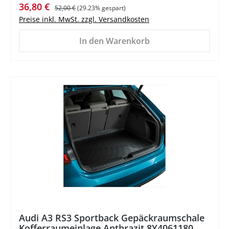
Verkaufspreis:
Regulärer Preis:
36,80 €
52,00 €
(29.23% gespart)
Preise inkl. MwSt. zzgl. Versandkosten
In den Warenkorb
%
Audi A3 RS3 Sportback Gepäckraumschale
Kofferraumeinlage Anthrazit 8Y4061180