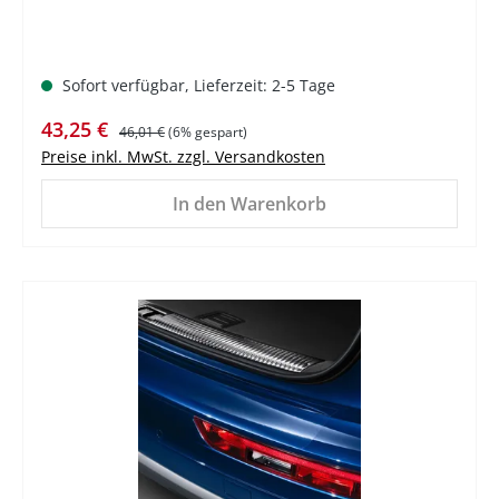
Sofort verfügbar, Lieferzeit: 2-5 Tage
Verkaufspreis:
Regulärer Preis:
43,25 €
46,01 €
(6% gespart)
Preise inkl. MwSt. zzgl. Versandkosten
In den Warenkorb
%