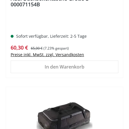
000071154B
Sofort verfügbar, Lieferzeit: 2-5 Tage
Verkaufspreis:
Regulärer Preis:
60,30 €
65,00 €
(7.23% gespart)
Preise inkl. MwSt. zzgl. Versandkosten
In den Warenkorb
%