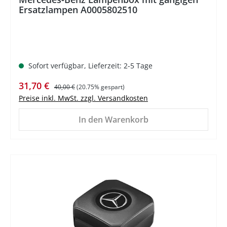
Ersatzlampen A0005802510
Sofort verfügbar, Lieferzeit: 2-5 Tage
Verkaufspreis:
Regulärer Preis:
31,70 €
40,00 €
(20.75% gespart)
Preise inkl. MwSt. zzgl. Versandkosten
In den Warenkorb
%