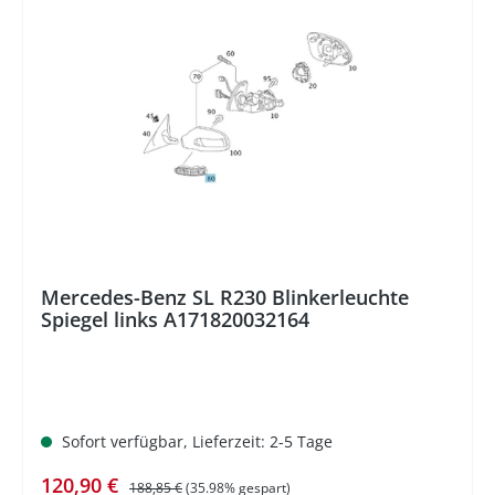
%
Mercedes-Benz SL R230 Blinkerleuchte
Spiegel links A171820032164
Sofort verfügbar, Lieferzeit: 2-5 Tage
Verkaufspreis:
Regulärer Preis:
120,90 €
188,85 €
(35.98% gespart)