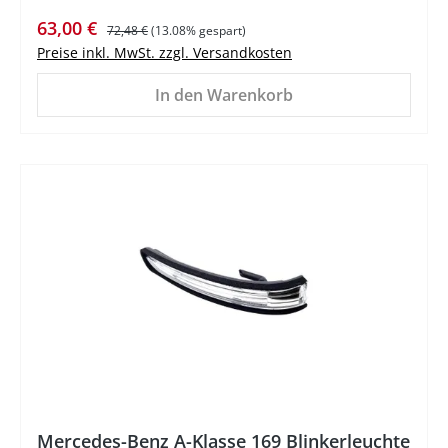
Verkaufspreis:
Regulärer Preis:
63,00 €
72,48 €
(13.08% gespart)
Preise inkl. MwSt. zzgl. Versandkosten
In den Warenkorb
%
Mercedes-Benz A-Klasse 169 Blinkerleuchte