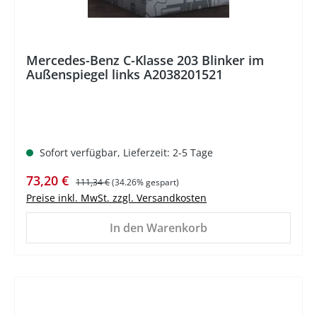
Mercedes-Benz C-Klasse 203 Blinker im
Außenspiegel links A2038201521
Sofort verfügbar, Lieferzeit: 2-5 Tage
Verkaufspreis:
Regulärer Preis:
73,20 €
111,34 €
(34.26% gespart)
Preise inkl. MwSt. zzgl. Versandkosten
In den Warenkorb