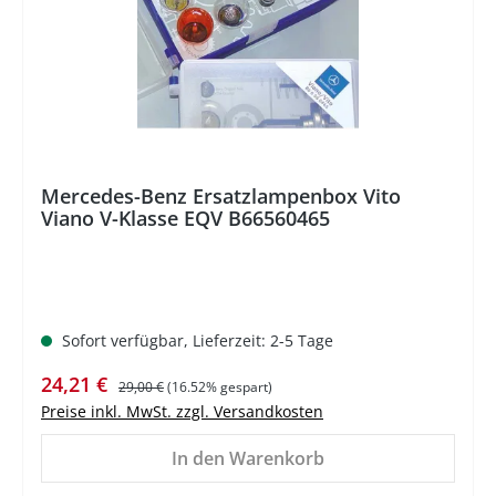
Mercedes-Benz Ersatzlampenbox Vito
Viano V-Klasse EQV B66560465
Sofort verfügbar, Lieferzeit: 2-5 Tage
Verkaufspreis:
Regulärer Preis:
24,21 €
29,00 €
(16.52% gespart)
Preise inkl. MwSt. zzgl. Versandkosten
In den Warenkorb