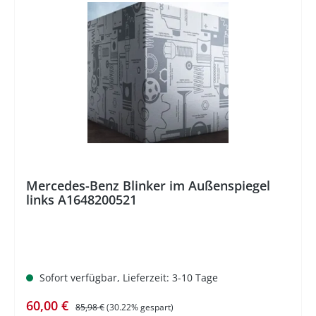
%
Mercedes-Benz Blinker im Außenspiegel
links A1648200521
Sofort verfügbar, Lieferzeit: 3-10 Tage
Verkaufspreis:
Regulärer Preis:
60,00 €
85,98 €
(30.22% gespart)