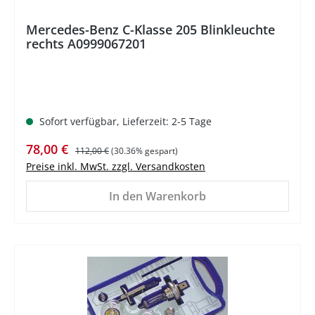
Mercedes-Benz C-Klasse 205 Blinkleuchte
rechts A0999067201
Sofort verfügbar, Lieferzeit: 2-5 Tage
Verkaufspreis:
Regulärer Preis:
78,00 €
112,00 €
(30.36% gespart)
Preise inkl. MwSt. zzgl. Versandkosten
In den Warenkorb
%