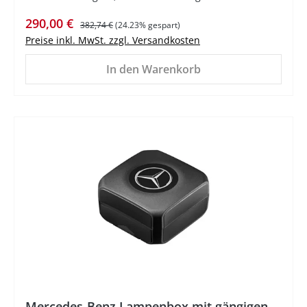
Verkaufspreis:
Regulärer Preis:
290,00 €
382,74 €
(24.23% gespart)
Preise inkl. MwSt. zzgl. Versandkosten
In den Warenkorb
%
Mercedes-Benz Lampenbox mit gängigen