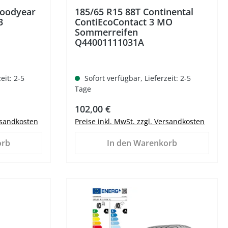
Goodyear
185/65 R15 88T Continental
3
ContiEcoContact 3 MO
Sommerreifen
Q44001111031A
eit: 2-5
Sofort verfügbar, Lieferzeit: 2-5
Tage
Regulärer Preis:
102,00 €
ersandkosten
Preise inkl. MwSt. zzgl. Versandkosten
orb
In den Warenkorb