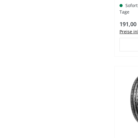
Sofort
Tage
Regulär
191,00
Preise i