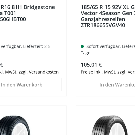
 R16 81H Bridgestone
185/65 R 15 92V XL 
a T001
Vector 4Season Gen 
5506HBT00
Ganzjahresreifen
ZTR186655VGV40
 verfügbar, Lieferzeit: 2-5
Sofort verfügbar, Lieferz
Tage
er Preis:
Regulärer Preis:
 €
105,01 €
nkl. MwSt. zzgl. Versandkosten
Preise inkl. MwSt. zzgl. V
In den Warenkorb
In den Warenk