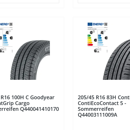
 R16 100H C Goodyear
205/45 R16 83H Cont
ntGrip Cargo
ContiEcoContact 5 -
rreifen Q440041410170
Sommerreifen
Q44003111009A