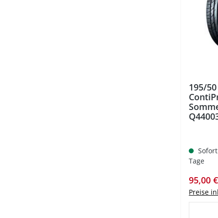
195/50
ContiP
Somme
Q4400
Sofort
Tage
Verkauf
95,00 
Preise i