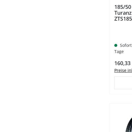
185/50
Turanz
ZTS18
Sofort
Tage
Regulär
160,33
Preise i
%