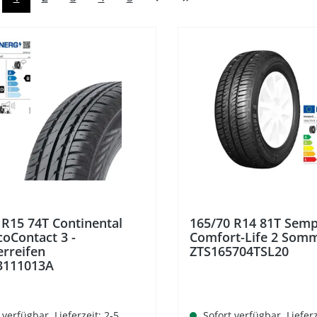
 R15 74T Continental
165/70 R14 81T Semp
coContact 3 -
Comfort-Life 2 Somm
rreifen
ZTS165704TSL20
3111013A
 verfügbar, Lieferzeit: 2-5
Sofort verfügbar, Lieferz