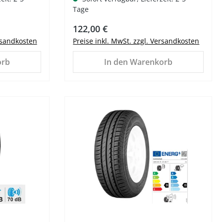
Tage
Regulärer Preis:
122,00 €
ersandkosten
Preise inkl. MwSt. zzgl. Versandkosten
orb
In den Warenkorb