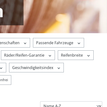
genschaften
Passende Fahrzeuge
Räder/Reifen-Garantie
Reifenbreite
Geschwindigkeitsindex
ügen: Versandkostenfrei
nfrei