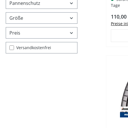
Pannenschutz
Tage
Regulär
110,00
Größe
Preise i
Preis
Filter hinzufügen: Versandkostenfrei
Versandkostenfrei