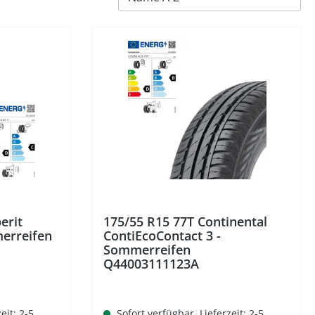
erit
175/55 R15 77T Continental
erreifen
ContiEcoContact 3 -
Sommerreifen
Q44003111123A
eit: 2-5
Sofort verfügbar, Lieferzeit: 2-5