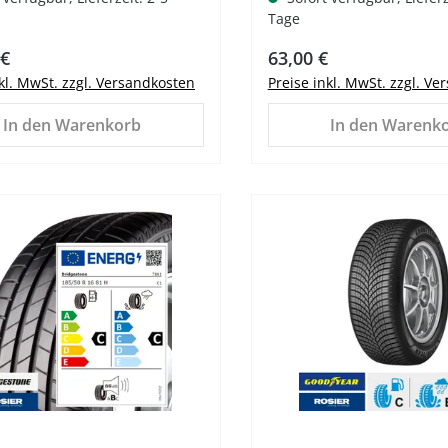
Tage
er Preis:
Regulärer Preis:
 €
63,00 €
nkl. MwSt. zzgl. Versandkosten
Preise inkl. MwSt. zzgl. V
In den Warenkorb
In den Warenk