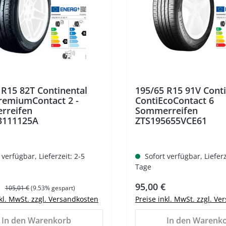
 R15 82T Continental
195/65 R15 91V Conti
remiumContact 2 -
ContiEcoContact 6
rreifen
Sommerreifen
3111125A
ZTS195655VCE61
 verfügbar, Lieferzeit: 2-5
Sofort verfügbar, Lieferz
Tage
spreis:
Regulärer Preis:
Regulärer Preis:
€
95,00 €
105,01 €
(9.53% gespart)
nkl. MwSt. zzgl. Versandkosten
Preise inkl. MwSt. zzgl. V
In den Warenkorb
In den Warenk