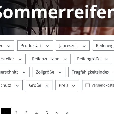
er
Produktart
Jahreszeit
Reifenei
rsteller
Reifenzustand
Reifengröße
uerschnitt
Zollgröße
Tragfähigkeitsindex
schutz
Größe
Preis
Filter hinzuf
Versandkoste
Seite
Seite
Seite
Seite
Seite
1
2
3
4
5