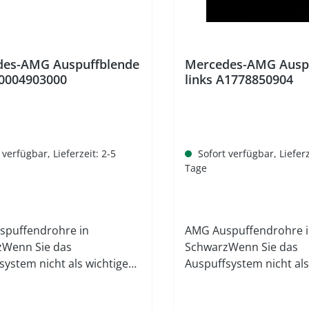
des-AMG Auspuffblende
Mercedes-AMG Ausp
A0004903000
links A1778850904
 verfügbar, Lieferzeit: 2-5
Sofort verfügbar, Lieferz
Tage
spuffendrohre in
AMG Auspuffendrohre 
zWenn Sie das
SchwarzWenn Sie das
system nicht als wichtigen
Auspuffsystem nicht als
eim Autotuning
Punkt beim Autotuning
ten, übersehen Sie
betrachten, übersehen 