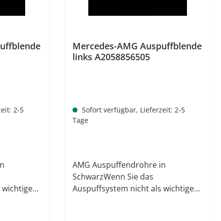
uffblende
Mercedes-AMG Auspuffblende
links A2058856505
eit: 2-5
Sofort verfügbar, Lieferzeit: 2-5
Tage
in
AMG Auspuffendrohre in
SchwarzWenn Sie das
 wichtigen
Auspuffsystem nicht als wichtigen
Punkt beim Autotuning
Sie
betrachten, übersehen Sie