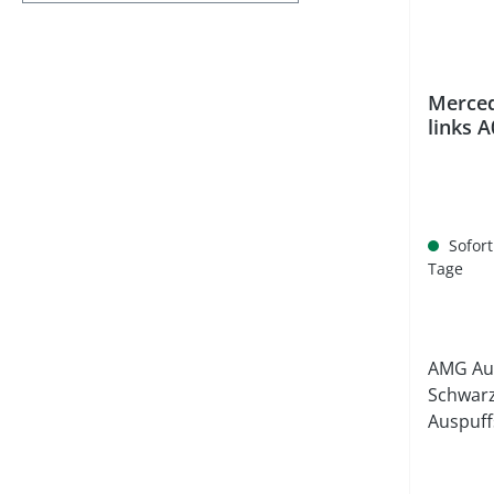
Merce
links 
Sofort
Tage
AMG Au
Schwar
Auspuff
Punkt b
betrach