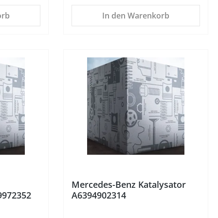
 oberhalb
können Sie die Option "Frage zum
orb
In den Warenkorb
ung finden
Artikel" nutzen, die Sie oberhalb
dieser Artikelbeschreibung finden
d
können. Das Mercedes-Benz Logo
er
und Mercedes-Benz sind
AG.
eingetragene Marken der
%
Mercedes-Benz Group AG.
entspricht
Hinweis Preisangabe Der
durchgestrichene Preis entspricht
 des
der unverbindlichen
Preisempfehlung (UVP) des
Herstellers
Mercedes-Benz Katalysator
9972352
A6394902314