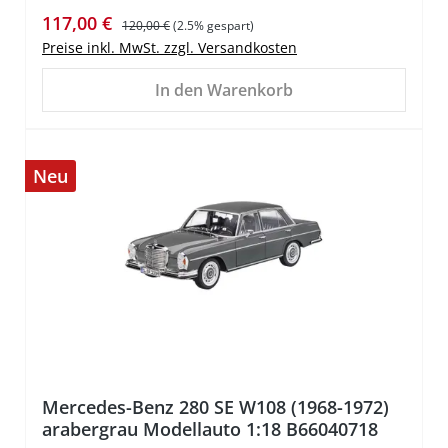
Verkaufspreis:
Regulärer Preis:
117,00 €
120,00 €
(2.5% gespart)
Preise inkl. MwSt. zzgl. Versandkosten
In den Warenkorb
Neu
%
Mercedes-Benz 280 SE W108 (1968-1972)
arabergrau Modellauto 1:18 B66040718