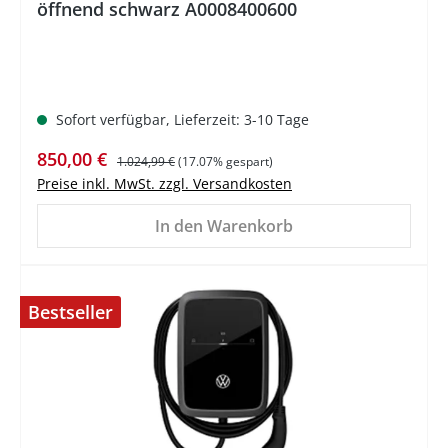
öffnend schwarz A0008400600
Sofort verfügbar, Lieferzeit: 3-10 Tage
Verkaufspreis:
Regulärer Preis:
850,00 €
1.024,99 €
(17.07% gespart)
Preise inkl. MwSt. zzgl. Versandkosten
In den Warenkorb
Bestseller