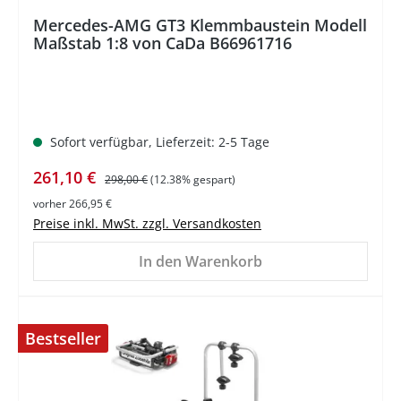
Durchschnittliche Bewertung von 5 von 5 Sternen
Mercedes-AMG GT3 Klemmbaustein Modell
Maßstab 1:8 von CaDa B66961716
Sofort verfügbar, Lieferzeit: 2-5 Tage
Verkaufspreis:
Regulärer Preis:
261,10 €
298,00 €
(12.38% gespart)
vorher 266,95 €
Preise inkl. MwSt. zzgl. Versandkosten
In den Warenkorb
Bestseller
%