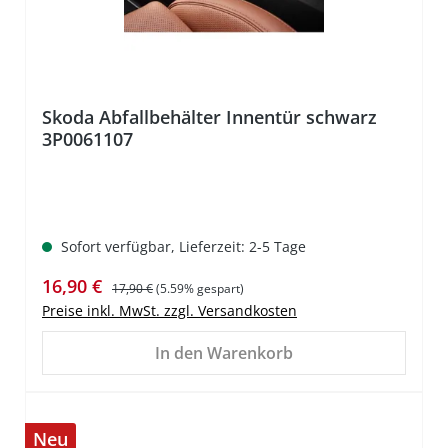
Skoda Abfallbehälter Innentür schwarz
3P0061107
Sofort verfügbar, Lieferzeit: 2-5 Tage
Verkaufspreis:
Regulärer Preis:
16,90 €
17,90 €
(5.59% gespart)
Preise inkl. MwSt. zzgl. Versandkosten
In den Warenkorb
Neu