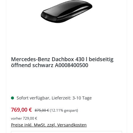
%
Mercedes-Benz Dachbox 430 l beidseitig
öffnend schwarz A0008400500
Sofort verfügbar, Lieferzeit: 3-10 Tage
Verkaufspreis:
Regulärer Preis:
769,00 €
875,00 €
(12.11% gespart)
vorher 729,00 €
Preise inkl. MwSt. zzgl. Versandkosten