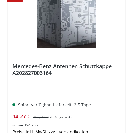
%
Mercedes-Benz Antennen Schutzkappe
A202827003164
Sofort verfügbar, Lieferzeit: 2-5 Tage
Verkaufspreis:
Regulärer Preis:
14,27 €
203,79 €
(93% gespart)
vorher 194,25 €
Preise inkl. MwSt. zzgl. Versandkosten