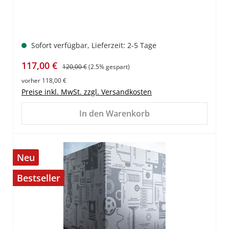
Sofort verfügbar, Lieferzeit: 2-5 Tage
Verkaufspreis:
Regulärer Preis:
117,00 €
120,00 €
(2.5% gespart)
vorher 118,00 €
Preise inkl. MwSt. zzgl. Versandkosten
In den Warenkorb
Neu
Bestseller
%