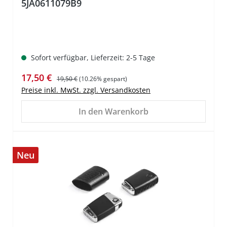
5JA0611079B9
Sofort verfügbar, Lieferzeit: 2-5 Tage
Verkaufspreis:
Regulärer Preis:
17,50 €
19,50 €
(10.26% gespart)
Preise inkl. MwSt. zzgl. Versandkosten
In den Warenkorb
Neu
%