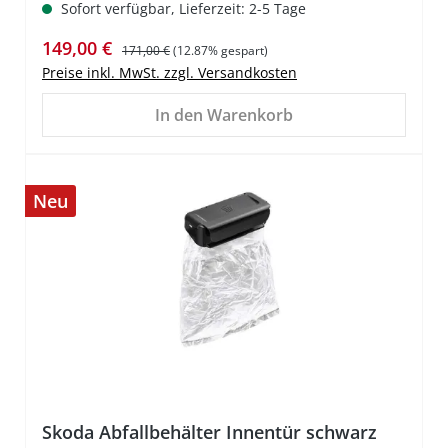
Sofort verfügbar, Lieferzeit: 2-5 Tage
Verkaufspreis:
Regulärer Preis:
149,00 €
171,00 €
(12.87% gespart)
Preise inkl. MwSt. zzgl. Versandkosten
In den Warenkorb
Neu
%
Skoda Abfallbehälter Innentür schwarz