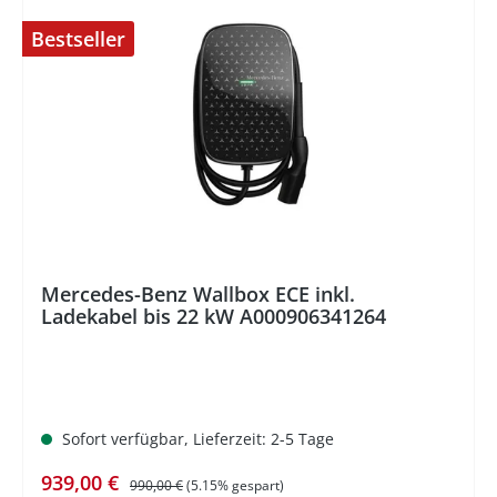
Bestseller
%
Mercedes-Benz Wallbox ECE inkl.
Ladekabel bis 22 kW A000906341264
Sofort verfügbar, Lieferzeit: 2-5 Tage
Verkaufspreis:
Regulärer Preis:
939,00 €
990,00 €
(5.15% gespart)