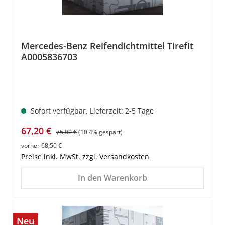
Mercedes-Benz Reifendichtmittel Tirefit
A0005836703
Sofort verfügbar, Lieferzeit: 2-5 Tage
Verkaufspreis:
Regulärer Preis:
67,20 €
75,00 €
(10.4% gespart)
vorher 68,50 €
Preise inkl. MwSt. zzgl. Versandkosten
In den Warenkorb
Neu