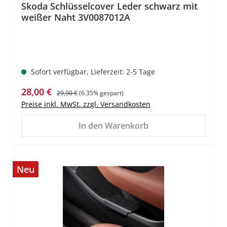
Skoda Schlüsselcover Leder schwarz mit
weißer Naht 3V0087012A
Sofort verfügbar, Lieferzeit: 2-5 Tage
Verkaufspreis:
Regulärer Preis:
28,00 €
29,90 €
(6.35% gespart)
Preise inkl. MwSt. zzgl. Versandkosten
In den Warenkorb
Neu
%