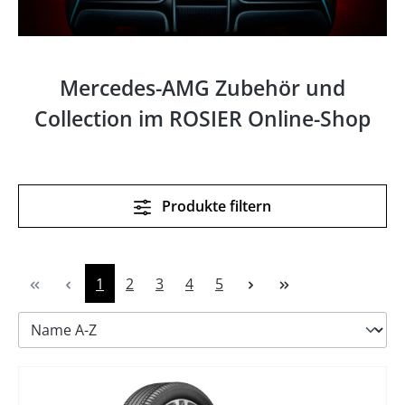
Mercedes-AMG Zubehör und
Collection im ROSIER Online-Shop
Produkte filtern
Seite
Seite
Seite
Seite
Seite
1
2
3
4
5