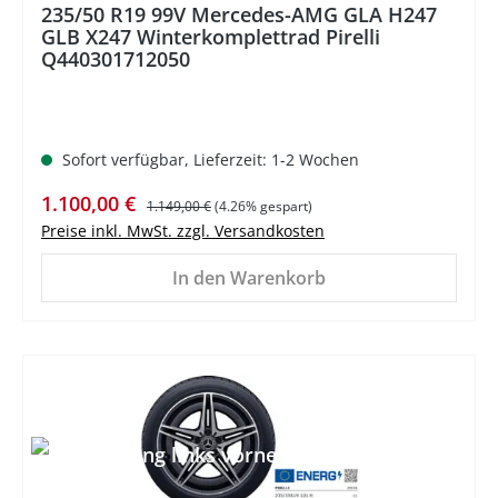
235/50 R19 99V Mercedes-AMG GLA H247
GLB X247 Winterkomplettrad Pirelli
Q440301712050
Sofort verfügbar, Lieferzeit: 1-2 Wochen
Verkaufspreis:
Regulärer Preis:
1.100,00 €
1.149,00 €
(4.26% gespart)
Preise inkl. MwSt. zzgl. Versandkosten
In den Warenkorb
%