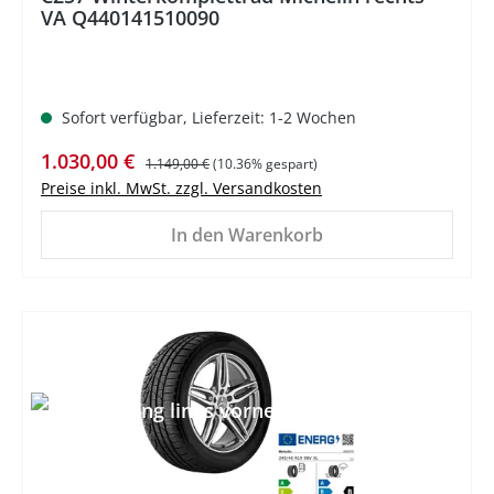
VA Q440141510090
Sofort verfügbar, Lieferzeit: 1-2 Wochen
Verkaufspreis:
Regulärer Preis:
1.030,00 €
1.149,00 €
(10.36% gespart)
Preise inkl. MwSt. zzgl. Versandkosten
In den Warenkorb
%