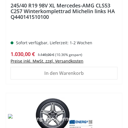
245/40 R19 98V XL Mercedes-AMG CLS53
C257 Winterkomplettrad Michelin links HA
Q440141510100
Sofort verfügbar, Lieferzeit: 1-2 Wochen
Verkaufspreis:
Regulärer Preis:
1.030,00 €
1.149,00 €
(10.36% gespart)
Preise inkl. MwSt. zzgl. Versandkosten
In den Warenkorb
%