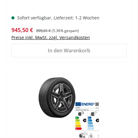
Sofort verfügbar, Lieferzeit: 1-2 Wochen
Verkaufspreis:
Regulärer Preis:
945,50 €
999,01 €
(5.36% gespart)
Preise inkl. MwSt. zzgl. Versandkosten
In den Warenkorb
%