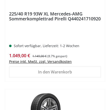
225/40 R19 93W XL Mercedes-AMG
Sommerkomplettrad Pirelli Q440241710920
Sofort verfügbar, Lieferzeit: 1-2 Wochen
Verkaufspreis:
Regulärer Preis:
1.049,00 €
1.149,00 €
(8.7% gespart)
Preise inkl. MwSt. zzgl. Versandkosten
In den Warenkorb
%