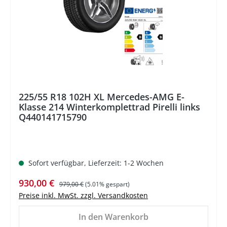
225/55 R18 102H XL Mercedes-AMG E-
Klasse 214 Winterkomplettrad Pirelli links
Q440141715790
Sofort verfügbar, Lieferzeit: 1-2 Wochen
Verkaufspreis:
Regulärer Preis:
930,00 €
979,00 €
(5.01% gespart)
Preise inkl. MwSt. zzgl. Versandkosten
In den Warenkorb