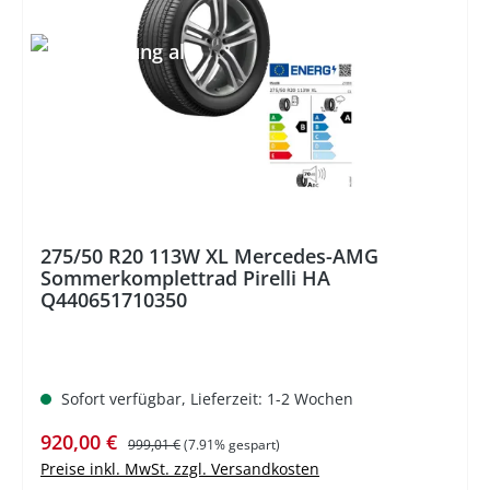
%
275/50 R20 113W XL Mercedes-AMG
Sommerkomplettrad Pirelli HA
Q440651710350
Sofort verfügbar, Lieferzeit: 1-2 Wochen
Verkaufspreis:
Regulärer Preis:
920,00 €
999,01 €
(7.91% gespart)
Preise inkl. MwSt. zzgl. Versandkosten