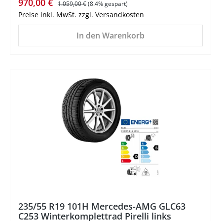
Verkaufspreis:
Regulärer Preis:
970,00 €
1.059,00 €
(8.4% gespart)
Preise inkl. MwSt. zzgl. Versandkosten
In den Warenkorb
%
235/55 R19 101H Mercedes-AMG GLC63
C253 Winterkomplettrad Pirelli links