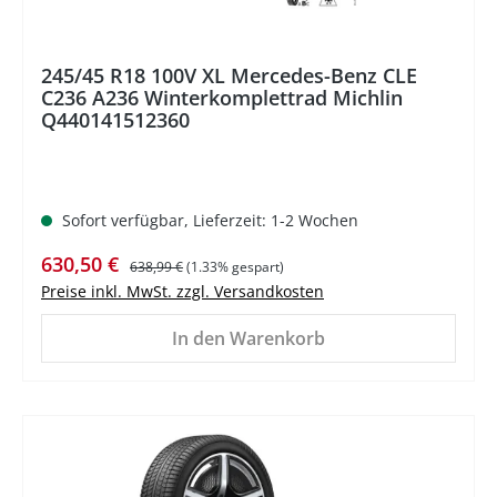
245/45 R18 100V XL Mercedes-Benz CLE
C236 A236 Winterkomplettrad Michlin
Q440141512360
Sofort verfügbar, Lieferzeit: 1-2 Wochen
Verkaufspreis:
Regulärer Preis:
630,50 €
638,99 €
(1.33% gespart)
Preise inkl. MwSt. zzgl. Versandkosten
In den Warenkorb
%