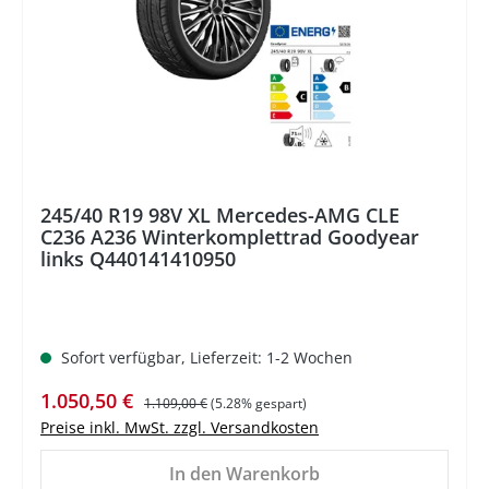
245/40 R19 98V XL Mercedes-AMG CLE
C236 A236 Winterkomplettrad Goodyear
links Q440141410950
Sofort verfügbar, Lieferzeit: 1-2 Wochen
Verkaufspreis:
Regulärer Preis:
1.050,50 €
1.109,00 €
(5.28% gespart)
Preise inkl. MwSt. zzgl. Versandkosten
In den Warenkorb