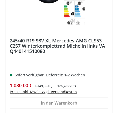
245/40 R19 98V XL Mercedes-AMG CLS53
C257 Winterkomplettrad Michelin links VA
Q440141510080
Sofort verfügbar, Lieferzeit: 1-2 Wochen
Verkaufspreis:
Regulärer Preis:
1.030,00 €
1.149,00 €
(10.36% gespart)
Preise inkl. MwSt. zzgl. Versandkosten
In den Warenkorb