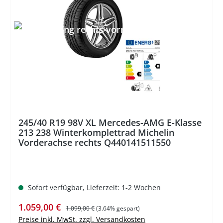
%
245/40 R19 98V XL Mercedes-AMG E-Klasse
213 238 Winterkomplettrad Michelin
Vorderachse rechts Q440141511550
Sofort verfügbar, Lieferzeit: 1-2 Wochen
Verkaufspreis:
Regulärer Preis:
1.059,00 €
1.099,00 €
(3.64% gespart)
Preise inkl. MwSt. zzgl. Versandkosten