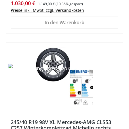
Verkaufspreis:
Regulärer Preis:
1.030,00 €
1.149,00 €
(10.36% gespart)
Preise inkl. MwSt. zzgl. Versandkosten
In den Warenkorb
%
245/40 R19 98V XL Mercedes-AMG CLS53
C257 Winterkomplettrad Michelin rechts