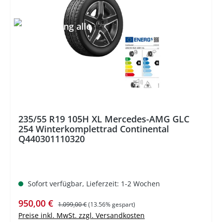
%
235/55 R19 105H XL Mercedes-AMG GLC
254 Winterkomplettrad Continental
Q440301110320
Sofort verfügbar, Lieferzeit: 1-2 Wochen
Verkaufspreis:
Regulärer Preis:
950,00 €
1.099,00 €
(13.56% gespart)
Preise inkl. MwSt. zzgl. Versandkosten