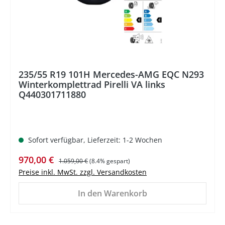
235/55 R19 101H Mercedes-AMG EQC N293
Winterkomplettrad Pirelli VA links
Q440301711880
Sofort verfügbar, Lieferzeit: 1-2 Wochen
Verkaufspreis:
Regulärer Preis:
970,00 €
1.059,00 €
(8.4% gespart)
Preise inkl. MwSt. zzgl. Versandkosten
In den Warenkorb