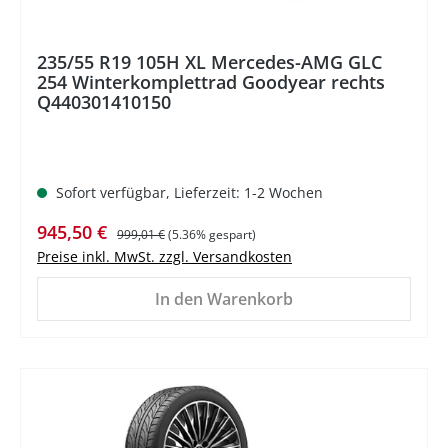
235/55 R19 105H XL Mercedes-AMG GLC
254 Winterkomplettrad Goodyear rechts
Q440301410150
Sofort verfügbar, Lieferzeit: 1-2 Wochen
Verkaufspreis:
Regulärer Preis:
945,50 €
999,01 €
(5.36% gespart)
Preise inkl. MwSt. zzgl. Versandkosten
In den Warenkorb
%