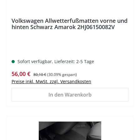
Volkswagen Allwetterfußmatten vorne und
hinten Schwarz Amarok 2HJ06150082V
Sofort verfügbar, Lieferzeit: 2-5 Tage
Verkaufspreis:
Regulärer Preis:
56,00 €
80,10 €
(30.09% gespart)
Preise inkl. MwSt. zzgl. Versandkosten
In den Warenkorb
%