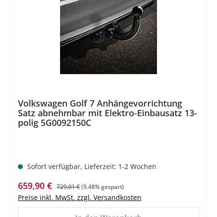
Volkswagen Golf 7 Anhängevorrichtung
Satz abnehmbar mit Elektro-Einbausatz 13-
polig 5G0092150C
Sofort verfügbar, Lieferzeit: 1-2 Wochen
Verkaufspreis:
Regulärer Preis:
659,90 €
729,01 €
(9.48% gespart)
Preise inkl. MwSt. zzgl. Versandkosten