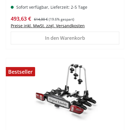
Sofort verfügbar, Lieferzeit: 2-5 Tage
Verkaufspreis:
Regulärer Preis:
493,63 €
614,00 €
(19.6% gespart)
Preise inkl. MwSt. zzgl. Versandkosten
In den Warenkorb
Bestseller
%