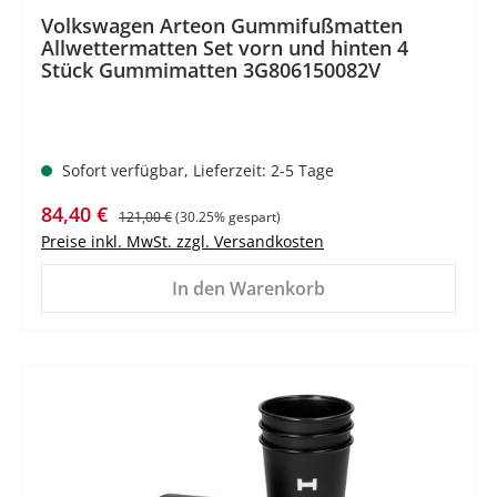
Volkswagen Arteon Gummifußmatten
Allwettermatten Set vorn und hinten 4
Stück Gummimatten 3G806150082V
Sofort verfügbar, Lieferzeit: 2-5 Tage
Verkaufspreis:
Regulärer Preis:
84,40 €
121,00 €
(30.25% gespart)
Preise inkl. MwSt. zzgl. Versandkosten
In den Warenkorb