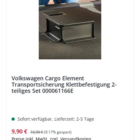
%
Volkswagen Cargo Element
Transportsicherung Klettbefestigung 2-
teiliges Set 000061166E
Sofort verfügbar, Lieferzeit: 2-5 Tage
Verkaufspreis:
Regulärer Preis:
9,90 €
10,90 €
(9.17% gespart)
Preise inkl. MwSt. zzgl. Versandkosten