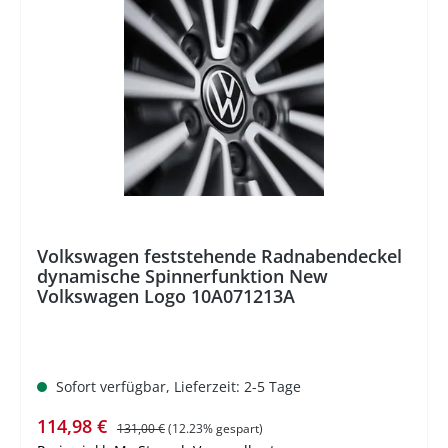
%
Volkswagen feststehende Radnabendeckel
dynamische Spinnerfunktion New
Volkswagen Logo 10A071213A
Sofort verfügbar, Lieferzeit: 2-5 Tage
Verkaufspreis:
Regulärer Preis:
114,98 €
131,00 €
(12.23% gespart)