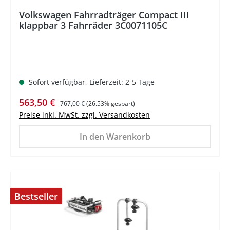
Volkswagen Fahrradträger Compact III
klappbar 3 Fahrräder 3C0071105C
Sofort verfügbar, Lieferzeit: 2-5 Tage
Verkaufspreis:
Regulärer Preis:
563,50 €
767,00 €
(26.53% gespart)
Preise inkl. MwSt. zzgl. Versandkosten
In den Warenkorb
Bestseller
%