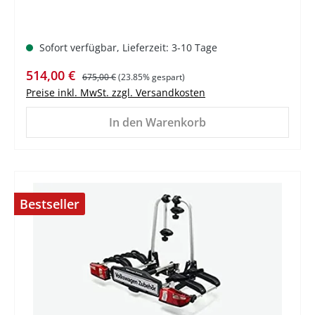
Sofort verfügbar, Lieferzeit: 3-10 Tage
Verkaufspreis:
Regulärer Preis:
514,00 €
675,00 €
(23.85% gespart)
Preise inkl. MwSt. zzgl. Versandkosten
In den Warenkorb
Bestseller
%