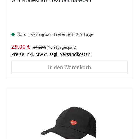
GTI Kollektion 3A4084300A041
Sofort verfügbar, Lieferzeit: 2-5 Tage
Verkaufspreis:
Regulärer Preis:
29,00 €
34,90 €
(16.91% gespart)
Preise inkl. MwSt. zzgl. Versandkosten
In den Warenkorb
%