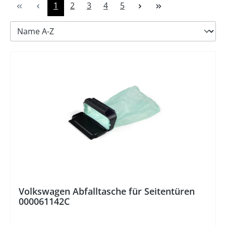
Seite
Seite
Seite
Seite
Seite
1
2
3
4
5
%
Volkswagen Abfalltasche für Seitentüren
000061142C