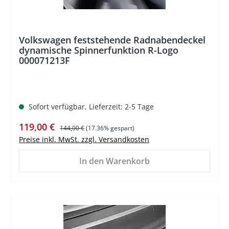
Volkswagen feststehende Radnabendeckel
dynamische Spinnerfunktion R-Logo
000071213F
Sofort verfügbar, Lieferzeit: 2-5 Tage
Verkaufspreis:
Regulärer Preis:
119,00 €
144,00 €
(17.36% gespart)
Preise inkl. MwSt. zzgl. Versandkosten
In den Warenkorb
%