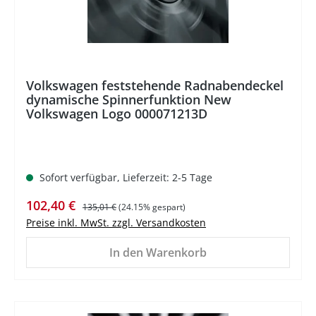
Volkswagen feststehende Radnabendeckel
dynamische Spinnerfunktion New
Volkswagen Logo 000071213D
Sofort verfügbar, Lieferzeit: 2-5 Tage
Verkaufspreis:
Regulärer Preis:
102,40 €
135,01 €
(24.15% gespart)
Preise inkl. MwSt. zzgl. Versandkosten
In den Warenkorb