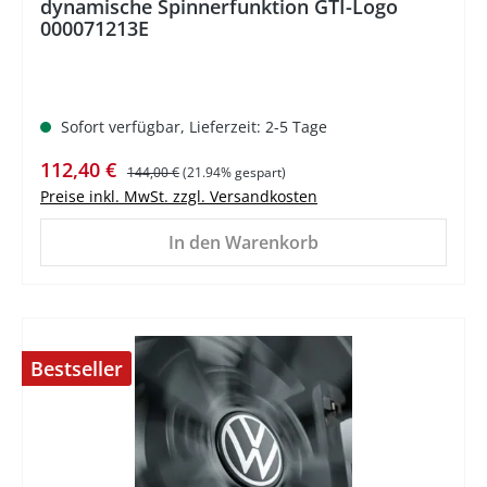
dynamische Spinnerfunktion GTI-Logo
000071213E
Sofort verfügbar, Lieferzeit: 2-5 Tage
Verkaufspreis:
Regulärer Preis:
112,40 €
144,00 €
(21.94% gespart)
Preise inkl. MwSt. zzgl. Versandkosten
In den Warenkorb
Bestseller
%