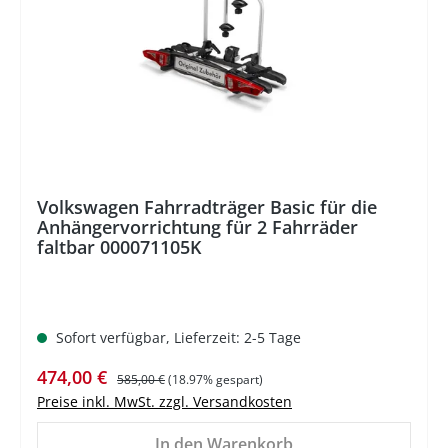
%
Volkswagen Fahrradträger Basic für die
Anhängervorrichtung für 2 Fahrräder
faltbar 000071105K
Sofort verfügbar, Lieferzeit: 2-5 Tage
Verkaufspreis:
Regulärer Preis:
474,00 €
585,00 €
(18.97% gespart)
Preise inkl. MwSt. zzgl. Versandkosten
In den Warenkorb