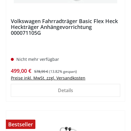
Volkswagen Fahrradträger Basic Flex Heck
Heckträger Anhängevorrichtung
000071105G
Nicht mehr verfügbar
Verkaufspreis:
Regulärer Preis:
499,00 €
578,99 €
(13.82% gespart)
Preise inkl. MwSt. zzgl. Versandkosten
Details
Bestseller