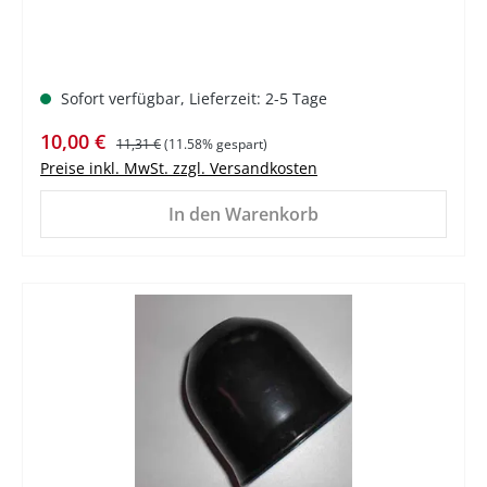
Sofort verfügbar, Lieferzeit: 2-5 Tage
Verkaufspreis:
Regulärer Preis:
10,00 €
11,31 €
(11.58% gespart)
Preise inkl. MwSt. zzgl. Versandkosten
In den Warenkorb