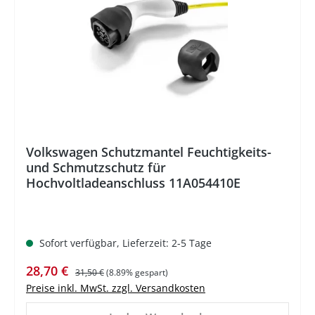
Volkswagen Schutzmantel Feuchtigkeits-
und Schmutzschutz für
Hochvoltladeanschluss 11A054410E
Sofort verfügbar, Lieferzeit: 2-5 Tage
Verkaufspreis:
Regulärer Preis:
28,70 €
31,50 €
(8.89% gespart)
Preise inkl. MwSt. zzgl. Versandkosten