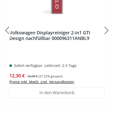
Volkswagen Displayreiniger 2-in1 GTI
Design nachfüllbar 000096311ANBL9
Sofort verfügbar, Lieferzeit: 2-5 Tage
Verkaufspreis:
Regulärer Preis:
12,30 €
16,90 €
(27.22% gespart)
Preise inkl. MwSt. zzgl. Versandkosten
In den Warenkorb