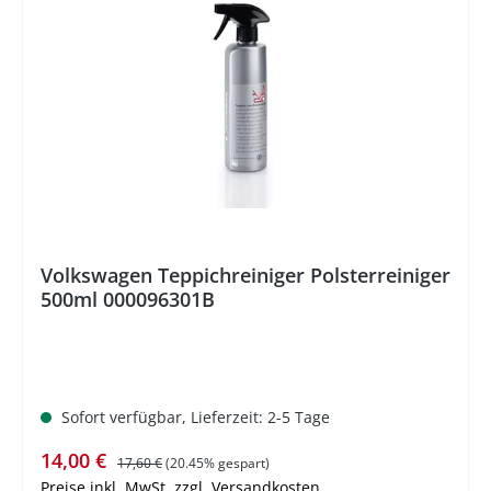
%
Volkswagen Teppichreiniger Polsterreiniger
500ml 000096301B
Sofort verfügbar, Lieferzeit: 2-5 Tage
Verkaufspreis:
Regulärer Preis:
14,00 €
17,60 €
(20.45% gespart)
Preise inkl. MwSt. zzgl. Versandkosten