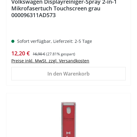
Volkswagen Displayreiniger-Spray 2-in-1
Mikrofasertuch Touchscreen grau
000096311AD573
Sofort verfügbar, Lieferzeit: 2-5 Tage
Verkaufspreis:
Regulärer Preis:
12,20 €
16,90 €
(27.81% gespart)
Preise inkl. MwSt. zzgl. Versandkosten
In den Warenkorb
%