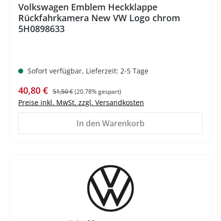
Volkswagen Emblem Heckklappe
Rückfahrkamera New VW Logo chrom
5H0898633
Sofort verfügbar, Lieferzeit: 2-5 Tage
Verkaufspreis:
Regulärer Preis:
40,80 €
51,50 €
(20.78% gespart)
Preise inkl. MwSt. zzgl. Versandkosten
In den Warenkorb
%