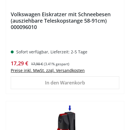
Volkswagen Eiskratzer mit Schneebesen
(ausziehbare Teleskopstange 58-91cm)
000096010
Sofort verfügbar, Lieferzeit: 2-5 Tage
Verkaufspreis:
Regulärer Preis:
17,29 €
17,90 €
(3.41% gespart)
Preise inkl. MwSt. zzgl. Versandkosten
In den Warenkorb
%