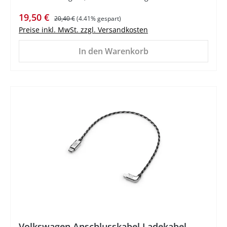
Verkaufspreis:
Regulärer Preis:
19,50 €
20,40 €
(4.41% gespart)
Preise inkl. MwSt. zzgl. Versandkosten
In den Warenkorb
%
Volkswagen Anschlusskabel Ladekabel