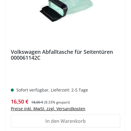
Volkswagen Abfalltasche für Seitentüren
000061142C
Sofort verfügbar, Lieferzeit: 2-5 Tage
Verkaufspreis:
Regulärer Preis:
16,50 €
18,00 €
(8.33% gespart)
Preise inkl. MwSt. zzgl. Versandkosten
In den Warenkorb