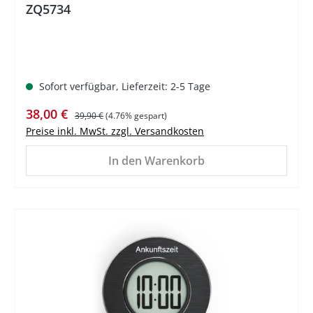
ZQ5734
Sofort verfügbar, Lieferzeit: 2-5 Tage
Verkaufspreis:
Regulärer Preis:
38,00 €
39,90 €
(4.76% gespart)
Preise inkl. MwSt. zzgl. Versandkosten
In den Warenkorb
%