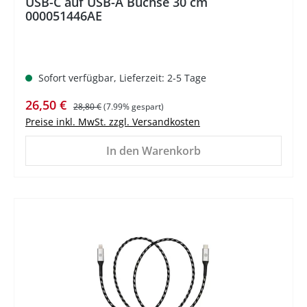
USB-C auf USB-A Buchse 30 cm
000051446AE
Sofort verfügbar, Lieferzeit: 2-5 Tage
Verkaufspreis:
Regulärer Preis:
26,50 €
28,80 €
(7.99% gespart)
Preise inkl. MwSt. zzgl. Versandkosten
In den Warenkorb
%