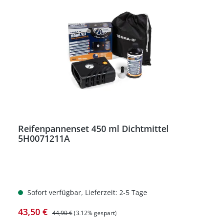
%
Reifenpannenset 450 ml Dichtmittel
5H0071211A
Sofort verfügbar, Lieferzeit: 2-5 Tage
Verkaufspreis:
Regulärer Preis:
43,50 €
44,90 €
(3.12% gespart)