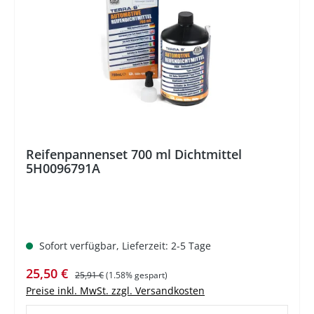
Reifenpannenset 700 ml Dichtmittel
5H0096791A
Sofort verfügbar, Lieferzeit: 2-5 Tage
Verkaufspreis:
Regulärer Preis:
25,50 €
25,91 €
(1.58% gespart)
Preise inkl. MwSt. zzgl. Versandkosten