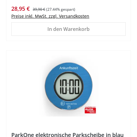
Verkaufspreis:
Regulärer Preis:
28,95 €
39,90 €
(27.44% gespart)
Preise inkl. MwSt. zzgl. Versandkosten
In den Warenkorb
%
ParkOne elektronische Parkscheibe in blau