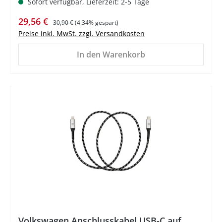
Sofort verfügbar, Lieferzeit: 2-5 Tage
Verkaufspreis:
Regulärer Preis:
29,56 €
30,90 €
(4.34% gespart)
Preise inkl. MwSt. zzgl. Versandkosten
In den Warenkorb
%
Volkswagen Anschlusskabel USB-C auf