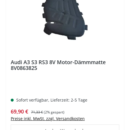
Audi A3 S3 RS3 8V Motor-Dämmmatte
8V0863825
Sofort verfügbar, Lieferzeit: 2-5 Tage
Verkaufspreis:
Regulärer Preis:
69,90 €
71,33 €
(2% gespart)
Preise inkl. MwSt. zzgl. Versandkosten