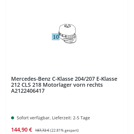
%
Mercedes-Benz C-Klasse 204/207 E-Klasse
212 CLS 218 Motorlager vorn rechts
A2122406417
Sofort verfügbar, Lieferzeit: 2-5 Tage
Verkaufspreis:
Regulärer Preis:
144,90 €
187,72 €
(22.81% gespart)