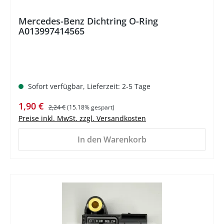
Mercedes-Benz Dichtring O-Ring
A013997414565
Sofort verfügbar, Lieferzeit: 2-5 Tage
Verkaufspreis:
Regulärer Preis:
1,90 €
2,24 €
(15.18% gespart)
Preise inkl. MwSt. zzgl. Versandkosten
In den Warenkorb
%