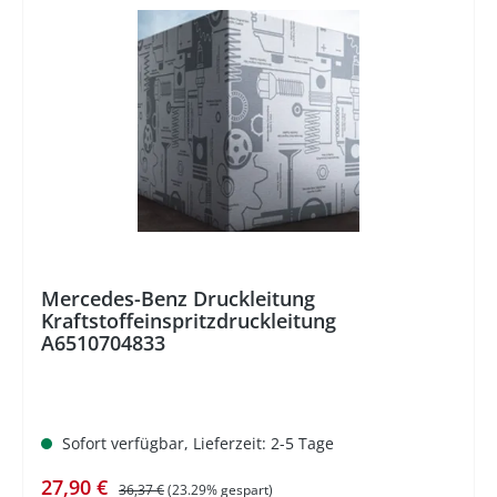
%
Mercedes-Benz Druckleitung
Kraftstoffeinspritzdruckleitung
A6510704833
Sofort verfügbar, Lieferzeit: 2-5 Tage
Verkaufspreis:
Regulärer Preis:
27,90 €
36,37 €
(23.29% gespart)