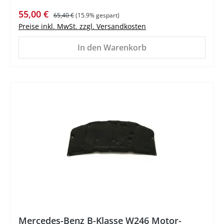
Verkaufspreis:
Regulärer Preis:
55,00 €
65,40 €
(15.9% gespart)
Preise inkl. MwSt. zzgl. Versandkosten
In den Warenkorb
%
Mercedes-Benz B-Klasse W246 Motor-