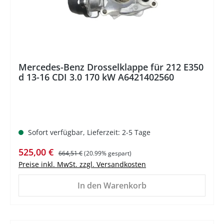
Mercedes-Benz Drosselklappe für 212 E350
d 13-16 CDI 3.0 170 kW A6421402560
Sofort verfügbar, Lieferzeit: 2-5 Tage
Verkaufspreis:
Regulärer Preis:
525,00 €
664,51 €
(20.99% gespart)
Preise inkl. MwSt. zzgl. Versandkosten
In den Warenkorb