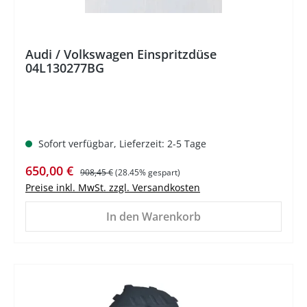
Audi / Volkswagen Einspritzdüse
04L130277BG
Sofort verfügbar, Lieferzeit: 2-5 Tage
Verkaufspreis:
Regulärer Preis:
650,00 €
908,45 €
(28.45% gespart)
Preise inkl. MwSt. zzgl. Versandkosten
In den Warenkorb
%