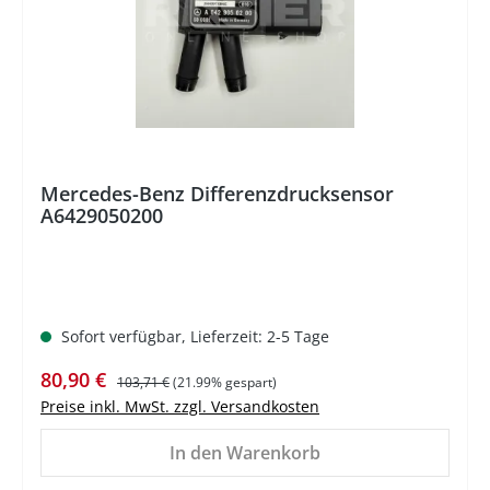
Mercedes-Benz Differenzdrucksensor
A6429050200
Sofort verfügbar, Lieferzeit: 2-5 Tage
Verkaufspreis:
Regulärer Preis:
80,90 €
103,71 €
(21.99% gespart)
Preise inkl. MwSt. zzgl. Versandkosten
In den Warenkorb