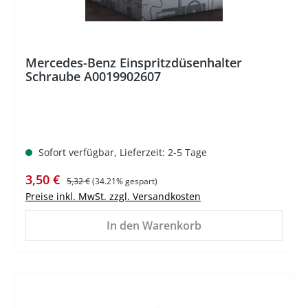
Mercedes-Benz Einspritzdüsenhalter
Schraube A0019902607
Sofort verfügbar, Lieferzeit: 2-5 Tage
Verkaufspreis:
Regulärer Preis:
3,50 €
5,32 €
(34.21% gespart)
Preise inkl. MwSt. zzgl. Versandkosten
In den Warenkorb