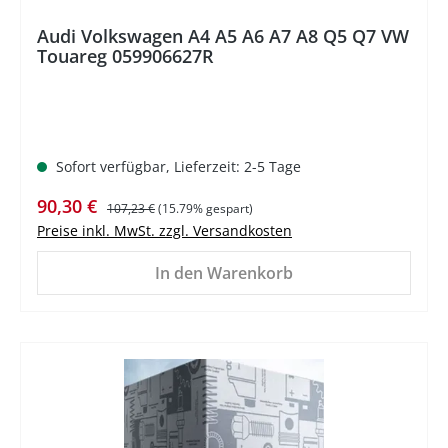
Audi Volkswagen A4 A5 A6 A7 A8 Q5 Q7 VW
Touareg 059906627R
Sofort verfügbar, Lieferzeit: 2-5 Tage
Verkaufspreis:
Regulärer Preis:
90,30 €
107,23 €
(15.79% gespart)
Preise inkl. MwSt. zzgl. Versandkosten
In den Warenkorb
%