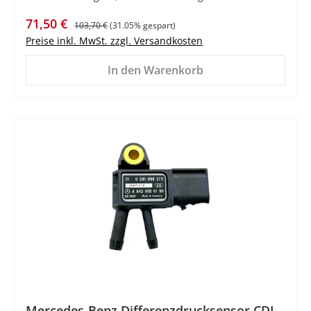
Verkaufspreis:
Regulärer Preis:
71,50 €
103,70 €
(31.05% gespart)
Preise inkl. MwSt. zzgl. Versandkosten
In den Warenkorb
%
Mercedes-Benz Differenzdrucksensor CDI