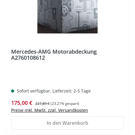
Mercedes-AMG Motorabdeckung
A2760108612
Sofort verfügbar, Lieferzeit: 2-5 Tage
Verkaufspreis:
Regulärer Preis:
175,00 €
227,89 €
(23.21% gespart)
Preise inkl. MwSt. zzgl. Versandkosten
In den Warenkorb