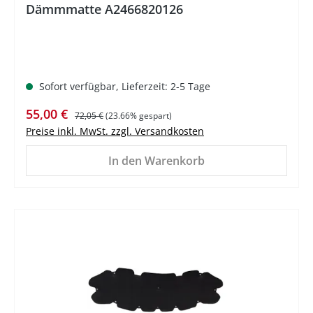
Dämmmatte A2466820126
Sofort verfügbar, Lieferzeit: 2-5 Tage
Verkaufspreis:
Regulärer Preis:
55,00 €
72,05 €
(23.66% gespart)
Preise inkl. MwSt. zzgl. Versandkosten
In den Warenkorb
%