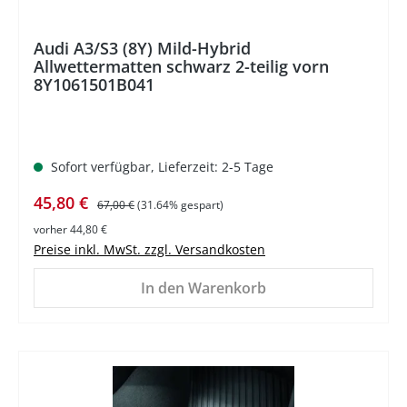
Audi A3/S3 (8Y) Mild-Hybrid
Allwettermatten schwarz 2-teilig vorn
8Y1061501B041
Sofort verfügbar, Lieferzeit: 2-5 Tage
Verkaufspreis:
Regulärer Preis:
45,80 €
67,00 €
(31.64% gespart)
vorher 44,80 €
Preise inkl. MwSt. zzgl. Versandkosten
In den Warenkorb
%