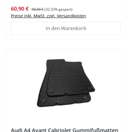
Verkaufspreis:
Regulärer Preis:
60,90 €
90,00 €
(32.33% gespart)
Preise inkl. MwSt. zzgl. Versandkosten
In den Warenkorb
%
Audi A4 Avant Cabriolet Gummifußmatten