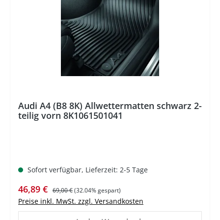
Audi A4 (B8 8K) Allwettermatten schwarz 2-
teilig vorn 8K1061501041
Sofort verfügbar, Lieferzeit: 2-5 Tage
Verkaufspreis:
Regulärer Preis:
46,89 €
69,00 €
(32.04% gespart)
Preise inkl. MwSt. zzgl. Versandkosten