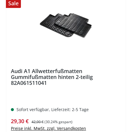
Sale
%
Audi A1 Allwetterfußmatten
Gummifußmatten hinten 2-teilig
82A061511041
Sofort verfügbar, Lieferzeit: 2-5 Tage
Verkaufspreis:
Regulärer Preis:
29,30 €
42,00 €
(30.24% gespart)
Preise inkl. MwSt. zzgl. Versandkosten