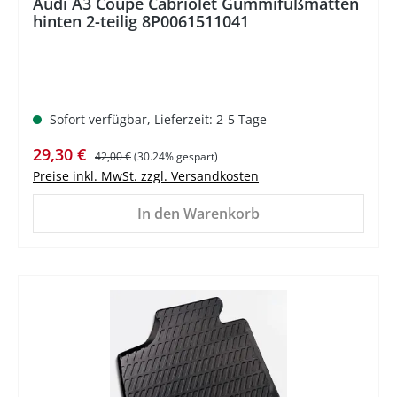
Audi A3 Coupe Cabriolet Gummifußmatten
hinten 2-teilig 8P0061511041
Sofort verfügbar, Lieferzeit: 2-5 Tage
Verkaufspreis:
Regulärer Preis:
29,30 €
42,00 €
(30.24% gespart)
Preise inkl. MwSt. zzgl. Versandkosten
In den Warenkorb
%