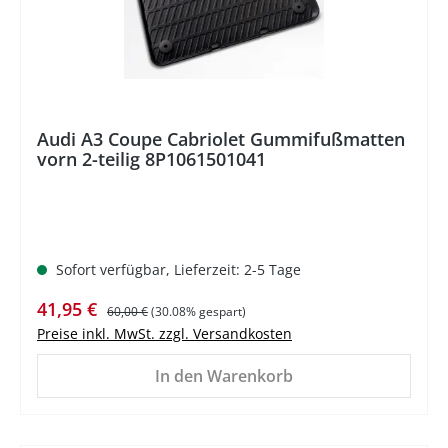
Audi A3 Coupe Cabriolet Gummifußmatten
vorn 2-teilig 8P1061501041
Sofort verfügbar, Lieferzeit: 2-5 Tage
Verkaufspreis:
Regulärer Preis:
41,95 €
60,00 €
(30.08% gespart)
Preise inkl. MwSt. zzgl. Versandkosten
In den Warenkorb