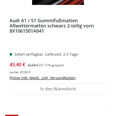
Audi A1 / S1 Gummifußmatten
Allwettermatten schwarz 2-teilig vorn
8X1061501A041
Sofort verfügbar, Lieferzeit: 2-5 Tage
Verkaufspreis:
Regulärer Preis:
43,40 €
63,00 €
(31.11% gespart)
vorher 45,60 €
Preise inkl. MwSt. zzgl. Versandkosten
In den Warenkorb