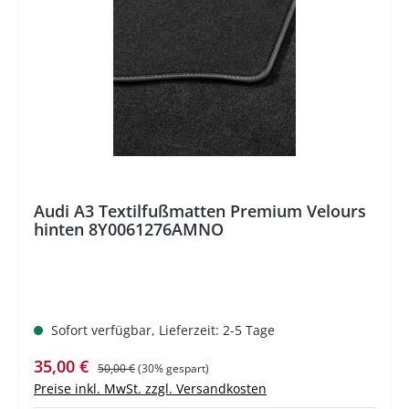
%
Audi A3 Textilfußmatten Premium Velours
hinten 8Y0061276AMNO
Sofort verfügbar, Lieferzeit: 2-5 Tage
Verkaufspreis:
Regulärer Preis:
35,00 €
50,00 €
(30% gespart)
Preise inkl. MwSt. zzgl. Versandkosten