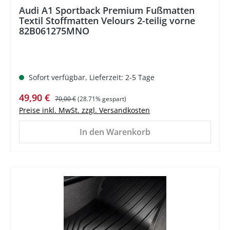
Audi A1 Sportback Premium Fußmatten
Textil Stoffmatten Velours 2-teilig vorne
82B061275MNO
Sofort verfügbar, Lieferzeit: 2-5 Tage
Verkaufspreis:
Regulärer Preis:
49,90 €
70,00 €
(28.71% gespart)
Preise inkl. MwSt. zzgl. Versandkosten
In den Warenkorb
%