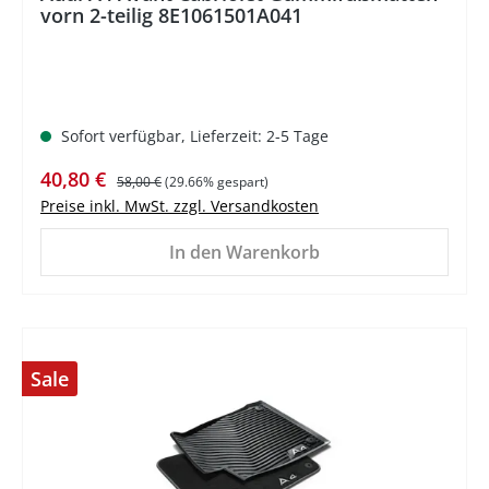
vorn 2-teilig 8E1061501A041
Sofort verfügbar, Lieferzeit: 2-5 Tage
Verkaufspreis:
Regulärer Preis:
40,80 €
58,00 €
(29.66% gespart)
Preise inkl. MwSt. zzgl. Versandkosten
In den Warenkorb
Sale
%