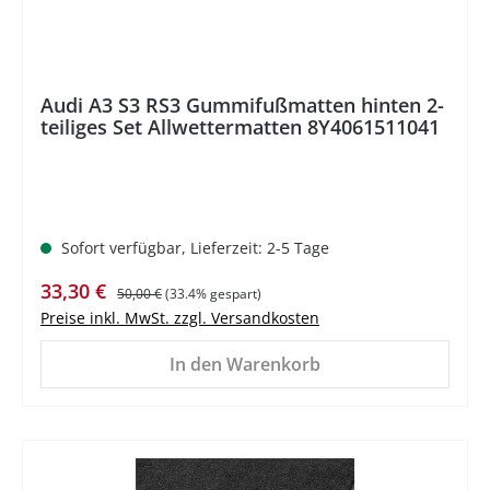
Audi A3 S3 RS3 Gummifußmatten hinten 2-
teiliges Set Allwettermatten 8Y4061511041
Sofort verfügbar, Lieferzeit: 2-5 Tage
Verkaufspreis:
Regulärer Preis:
33,30 €
50,00 €
(33.4% gespart)
Preise inkl. MwSt. zzgl. Versandkosten
In den Warenkorb