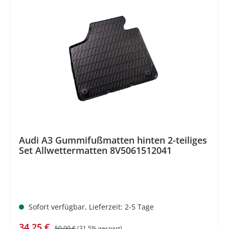
%
Audi A3 Gummifußmatten hinten 2-teiliges
Set Allwettermatten 8V5061512041
Sofort verfügbar, Lieferzeit: 2-5 Tage
Verkaufspreis:
Regulärer Preis:
34,25 €
50,00 €
(31.5% gespart)