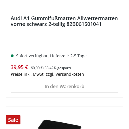
Audi A1 Gummifußmatten Allwettermatten
vorne schwarz 2-teilig 82B061501041
Sofort verfügbar, Lieferzeit: 2-5 Tage
Verkaufspreis:
Regulärer Preis:
39,95 €
60,00 €
(33.42% gespart)
Preise inkl. MwSt. zzgl. Versandkosten
In den Warenkorb
Sale