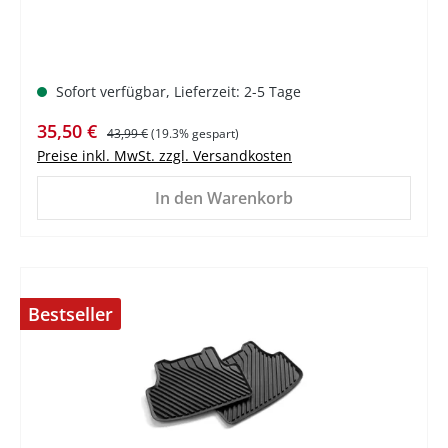
Sofort verfügbar, Lieferzeit: 2-5 Tage
Verkaufspreis:
Regulärer Preis:
35,50 €
43,99 €
(19.3% gespart)
Preise inkl. MwSt. zzgl. Versandkosten
In den Warenkorb
Bestseller
%