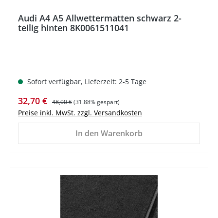
Audi A4 A5 Allwettermatten schwarz 2-
teilig hinten 8K0061511041
Sofort verfügbar, Lieferzeit: 2-5 Tage
Verkaufspreis:
Regulärer Preis:
32,70 €
48,00 €
(31.88% gespart)
Preise inkl. MwSt. zzgl. Versandkosten
In den Warenkorb
%