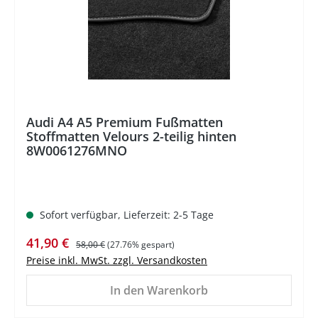
Audi A4 A5 Premium Fußmatten
Stoffmatten Velours 2-teilig hinten
8W0061276MNO
Sofort verfügbar, Lieferzeit: 2-5 Tage
Verkaufspreis:
Regulärer Preis:
41,90 €
58,00 €
(27.76% gespart)
Preise inkl. MwSt. zzgl. Versandkosten
In den Warenkorb