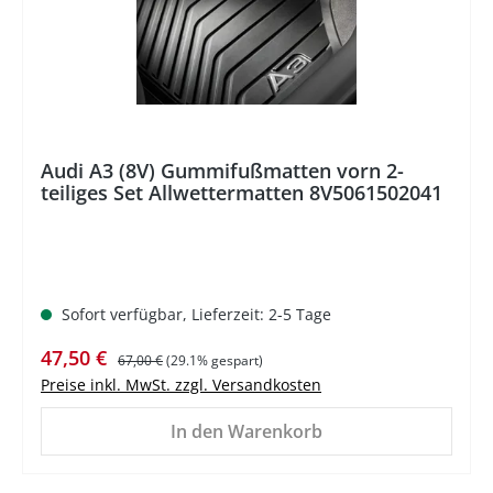
Audi A3 (8V) Gummifußmatten vorn 2-
teiliges Set Allwettermatten 8V5061502041
Sofort verfügbar, Lieferzeit: 2-5 Tage
Verkaufspreis:
Regulärer Preis:
47,50 €
67,00 €
(29.1% gespart)
Preise inkl. MwSt. zzgl. Versandkosten
In den Warenkorb