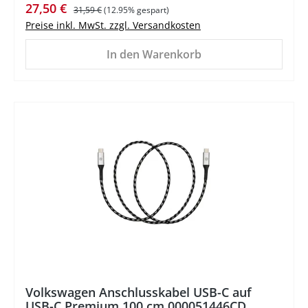
Verkaufspreis:
Regulärer Preis:
27,50 €
31,59 €
(12.95% gespart)
Preise inkl. MwSt. zzgl. Versandkosten
In den Warenkorb
%
Volkswagen Anschlusskabel USB-C auf
USB-C Premium 100 cm 000051446CD