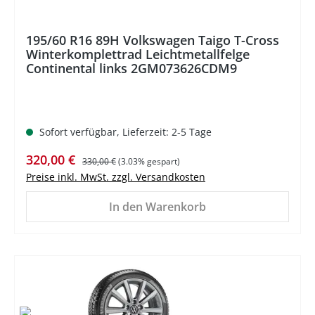
195/60 R16 89H Volkswagen Taigo T-Cross
Winterkomplettrad Leichtmetallfelge
Continental links 2GM073626CDM9
Sofort verfügbar, Lieferzeit: 2-5 Tage
Verkaufspreis:
Regulärer Preis:
320,00 €
330,00 €
(3.03% gespart)
Preise inkl. MwSt. zzgl. Versandkosten
In den Warenkorb
%