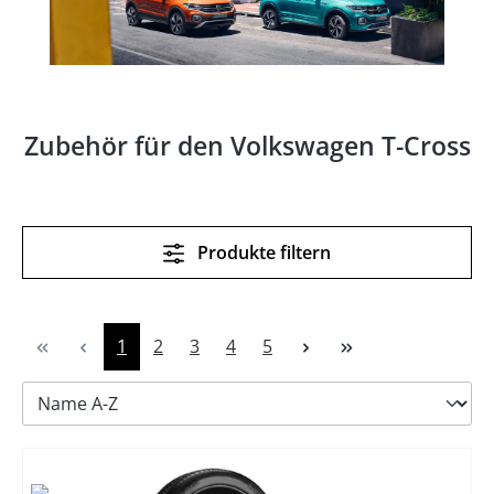
Zubehör für den Volkswagen T-Cross
Produkte filtern
Seite
Seite
Seite
Seite
Seite
1
2
3
4
5