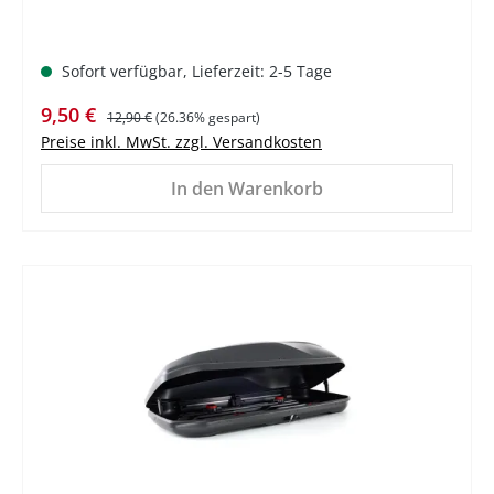
Sofort verfügbar, Lieferzeit: 2-5 Tage
Verkaufspreis:
Regulärer Preis:
9,50 €
12,90 €
(26.36% gespart)
Preise inkl. MwSt. zzgl. Versandkosten
In den Warenkorb
%