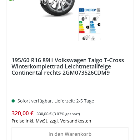
195/60 R16 89H Volkswagen Taigo T-Cross
Winterkomplettrad Leichtmetallfelge
Continental rechts 2GM073526CDM9
Sofort verfügbar, Lieferzeit: 2-5 Tage
Verkaufspreis:
Regulärer Preis:
320,00 €
330,00 €
(3.03% gespart)
Preise inkl. MwSt. zzgl. Versandkosten
In den Warenkorb