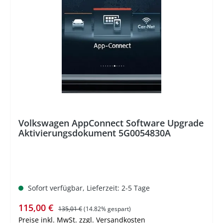
%
Volkswagen AppConnect Software Upgrade
Aktivierungsdokument 5G0054830A
Sofort verfügbar, Lieferzeit: 2-5 Tage
Verkaufspreis:
Regulärer Preis:
115,00 €
135,01 €
(14.82% gespart)
Preise inkl. MwSt. zzgl. Versandkosten