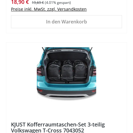
Verkaufspreis:
Regulärer Preis:
18,90 €
19,69 €
(4.01% gespart)
Preise inkl. MwSt. zzgl. Versandkosten
In den Warenkorb
%
KJUST Kofferraumtaschen-Set 3-teilig
Volkswagen T-Cross 7043052