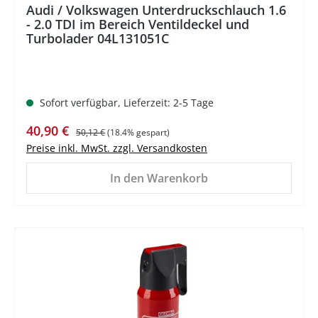
Audi / Volkswagen Unterdruckschlauch 1.6
- 2.0 TDI im Bereich Ventildeckel und
Turbolader 04L131051C
Sofort verfügbar, Lieferzeit: 2-5 Tage
Verkaufspreis:
Regulärer Preis:
40,90 €
50,12 €
(18.4% gespart)
Preise inkl. MwSt. zzgl. Versandkosten
In den Warenkorb
%