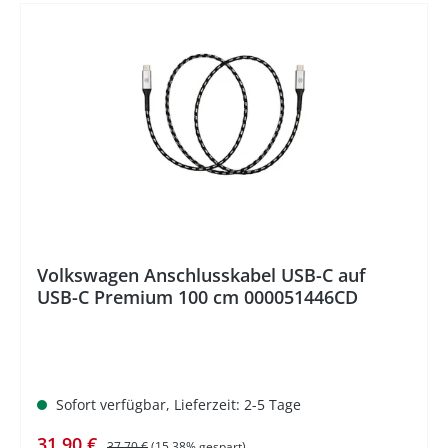
%
Volkswagen Anschlusskabel USB-C auf
USB-C Premium 100 cm 000051446CD
Sofort verfügbar, Lieferzeit: 2-5 Tage
Verkaufspreis:
Regulärer Preis:
31,90 €
37,70 €
(15.38% gespart)