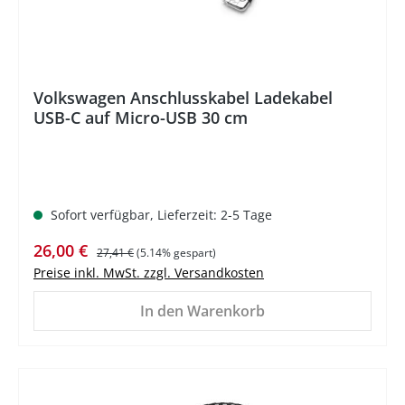
Volkswagen Anschlusskabel Ladekabel
USB-C auf Micro-USB 30 cm
Sofort verfügbar, Lieferzeit: 2-5 Tage
Verkaufspreis:
Regulärer Preis:
26,00 €
27,41 €
(5.14% gespart)
Preise inkl. MwSt. zzgl. Versandkosten
In den Warenkorb