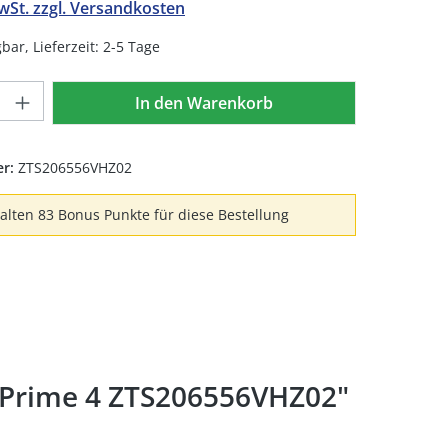
MwSt. zzgl. Versandkosten
bar, Lieferzeit: 2-5 Tage
Anzahl: Gib den gewünschten Wert ein 
In den Warenkorb
er:
ZTS206556VHZ02
halten 83 Bonus Punkte für diese Bestellung
 Prime 4 ZTS206556VHZ02"