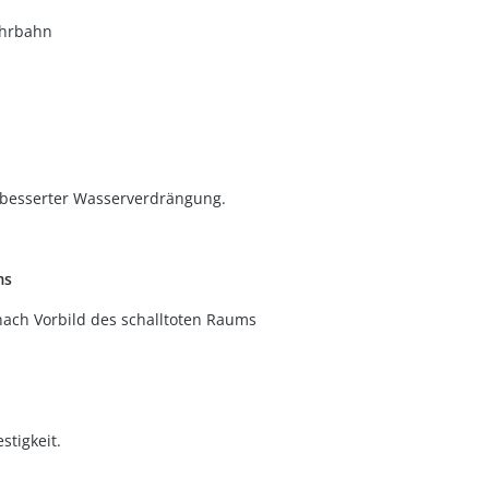
ahrbahn
rbesserter Wasserverdrängung.
ms
nach Vorbild des schalltoten Raums
stigkeit.