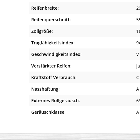
Reifenbreite:
2
Reifenquerschnitt:
5
Zollgröße:
1
Tragfähigkeitsindex:
9
Geschwindigkeitsindex:
V
Verstärkter Reifen:
Ja
Kraftstoff Verbrauch:
C
Nasshaftung:
A
Externes Rollgeräusch:
6
Geräuschklasse:
A