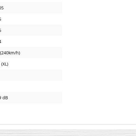
05
5
6
4
 (240km/h)
 (XL)
9 dB