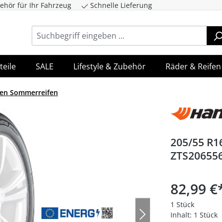
ehör für Ihr Fahrzeug
Schnelle Lieferung
ingen
Zur Hauptnavigation springen
teile
SALE
Lifestyle & Zubehör
Räder & Reifen
en Sommerreifen
205/55 R1
ZTS20655
82,99 €
1 Stück
Inhalt:
1 Stück