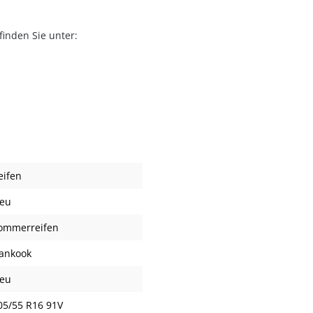
inden Sie unter:
eifen
eu
ommerreifen
ankook
eu
05/55 R16 91V