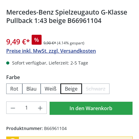
Mercedes-Benz Spielzeugauto G-Klasse
Pullback 1:43 beige B66961104
%
9,49 €
*
9,90 €*
(4.14% gespart)
Preise inkl. MwSt. zzgl. Versandkosten
Sofort verfügbar, Lieferzeit: 2-5 Tage
auswählen
Farbe
Rot
Blau
Weiß
Beige
Schwarz
(Diese Option ist zur
Produkt Anzahl: Gib den gewünschten We
In den Warenkorb
Produktnummer:
B66961104