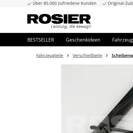
Über 85.000 zufriedene Kunden
Original-Zub
Zum Hauptinhalt springen
Zur Suche spr
BESTSELLER
Geschenkideen
Fahrzeug
Fahrzeugteile
Verschleißteile
Scheibenw
Bildergalerie überspringen