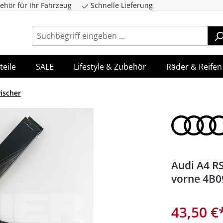
ehör für Ihr Fahrzeug
Schnelle Lieferung
ingen
Zur Hauptnavigation springen
teile
SALE
Lifestyle & Zubehör
Räder & Reifen
ischer
Audi A4 R
vorne 4B0
43,50 €