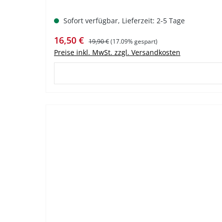
Sofort verfügbar, Lieferzeit: 2-5 Tage
Verkaufspreis:
Regulärer Preis:
16,50 €
19,90 €
(17.09% gespart)
Preise inkl. MwSt. zzgl. Versandkosten
%