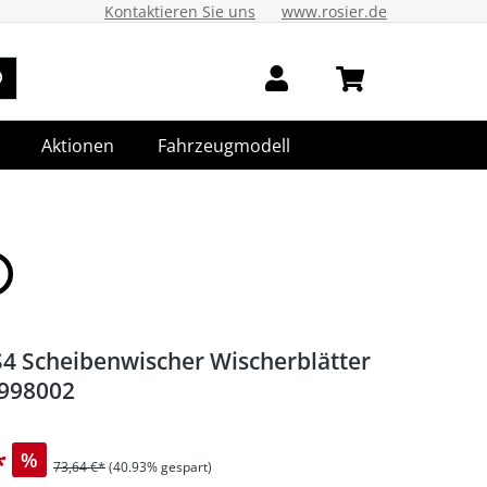
Kontaktieren Sie uns
www.rosier.de
Aktionen
Fahrzeugmodell
S4 Scheibenwischer Wischerblätter
998002
*
%
73,64 €*
(40.93% gespart)