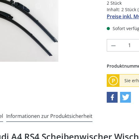
2 Stück
Inhalt:
2 Stück
Preise inkl. 
Sofort verfüg
Produkt 
Produktnumm
P
Sie er
el
Informationen zur Produktsicherheit
di A4 RS4 Scheibenwischer Wisch