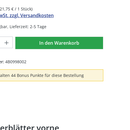
(21,75 € / 1 Stück)
MwSt. zzgl. Versandkosten
bar, Lieferzeit: 2-5 Tage
Anzahl: Gib den gewünschten Wert ein 
In den Warenkorb
er:
4B0998002
halten 44 Bonus Punkte für diese Bestellung
erblätter vorne