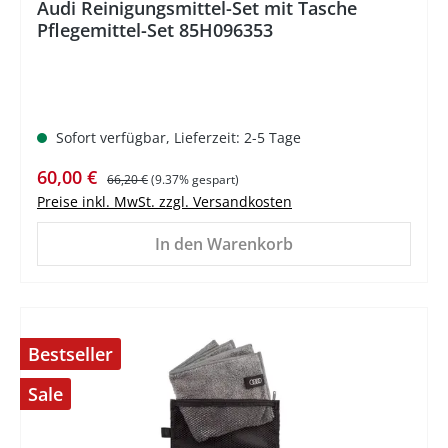
Audi Reinigungsmittel-Set mit Tasche
Pflegemittel-Set 85H096353
Sofort verfügbar, Lieferzeit: 2-5 Tage
Verkaufspreis:
Regulärer Preis:
60,00 €
66,20 €
(9.37% gespart)
Preise inkl. MwSt. zzgl. Versandkosten
In den Warenkorb
Bestseller
Sale
%