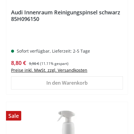
Audi Innenraum Reinigungspinsel schwarz
85H096150
Sofort verfügbar, Lieferzeit: 2-5 Tage
Verkaufspreis:
Regulärer Preis:
8,80 €
9,90 €
(11.11% gespart)
Preise inkl. MwSt. zzgl. Versandkosten
In den Warenkorb
Sale
%