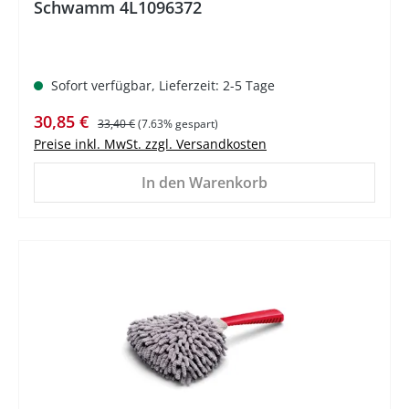
Schwamm 4L1096372
Sofort verfügbar, Lieferzeit: 2-5 Tage
Verkaufspreis:
Regulärer Preis:
30,85 €
33,40 €
(7.63% gespart)
Preise inkl. MwSt. zzgl. Versandkosten
In den Warenkorb