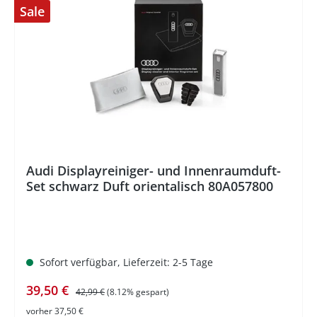
Sale
%
Audi Displayreiniger- und Innenraumduft-
Set schwarz Duft orientalisch 80A057800
Sofort verfügbar, Lieferzeit: 2-5 Tage
Verkaufspreis:
Regulärer Preis:
39,50 €
42,99 €
(8.12% gespart)
vorher 37,50 €