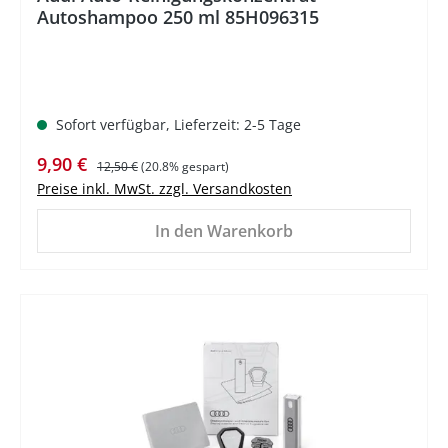
Autoshampoo 250 ml 85H096315
Sofort verfügbar, Lieferzeit: 2-5 Tage
Verkaufspreis:
Regulärer Preis:
9,90 €
12,50 €
(20.8% gespart)
Preise inkl. MwSt. zzgl. Versandkosten
In den Warenkorb
%