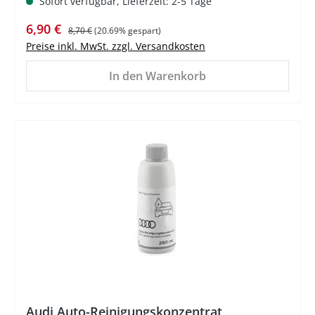
Sofort verfügbar, Lieferzeit: 2-5 Tage
Verkaufspreis:
Regulärer Preis:
6,90 €
8,70 €
(20.69% gespart)
Preise inkl. MwSt. zzgl. Versandkosten
In den Warenkorb
%
Audi Auto-Reinigungskonzentrat