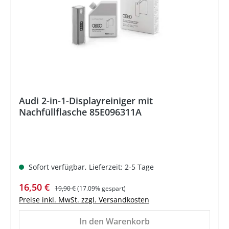
Audi 2-in-1-Displayreiniger mit
Nachfüllflasche 85E096311A
Sofort verfügbar, Lieferzeit: 2-5 Tage
Verkaufspreis:
Regulärer Preis:
16,50 €
19,90 €
(17.09% gespart)
Preise inkl. MwSt. zzgl. Versandkosten
In den Warenkorb