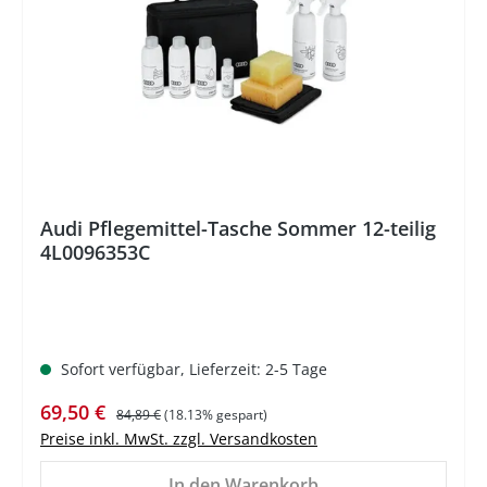
Audi Pflegemittel-Tasche Sommer 12-teilig
4L0096353C
Sofort verfügbar, Lieferzeit: 2-5 Tage
Verkaufspreis:
Regulärer Preis:
69,50 €
84,89 €
(18.13% gespart)
Preise inkl. MwSt. zzgl. Versandkosten
In den Warenkorb