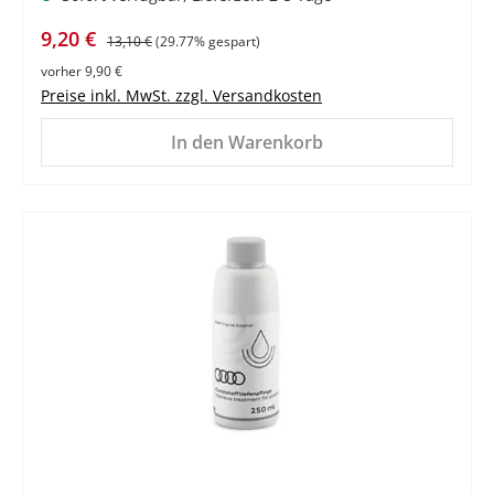
Verkaufspreis:
Regulärer Preis:
9,20 €
13,10 €
(29.77% gespart)
vorher 9,90 €
Preise inkl. MwSt. zzgl. Versandkosten
In den Warenkorb
%