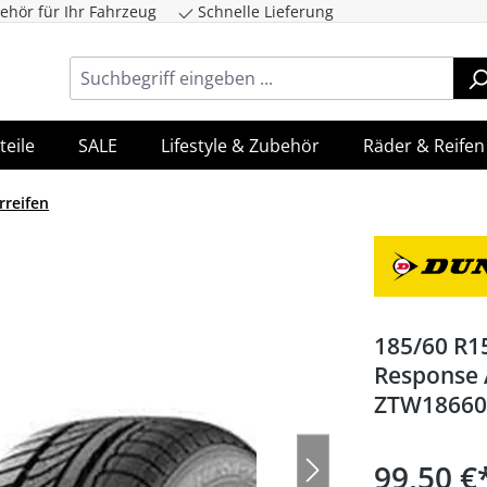
ehör für Ihr Fahrzeug
Schnelle Lieferung
ingen
Zur Hauptnavigation springen
teile
SALE
Lifestyle & Zubehör
Räder & Reifen
rreifen
185/60 R1
Response 
ZTW1866
99,50 €