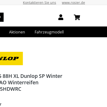
Kontaktieren Sie uns
www.rosier.de
Aktionen
Fahrzeugmodell
5 88H XL Dunlop SP Winter
AO Winterreifen
05HDWRC
*