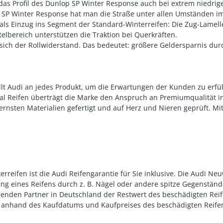
as Profil des Dunlop SP Winter Response auch bei extrem niedrige
 SP Winter Response hat man die Straße unter allen Umständen im 
als Einzug ins Segment der Standard-Winterreifen: Die Zug-Lamelle
lbereich unterstützen die Traktion bei Querkräften.
sich der Rollwiderstand. Das bedeutet: größere Geldersparnis dur
tellt Audi an jedes Produkt, um die Erwartungen der Kunden zu erfül
al Reifen überträgt die Marke den Anspruch an Premiumqualität i
ernsten Materialien gefertigt und auf Herz und Nieren geprüft. Mit 
reifen ist die Audi Reifengarantie für Sie inklusive. Die Audi Ne
ung eines Reifens durch z. B. Nägel oder andere spitze Gegenständ
menden Partner in Deutschland der Restwert des beschädigten Reif
h anhand des Kaufdatums und Kaufpreises des beschädigten Reife