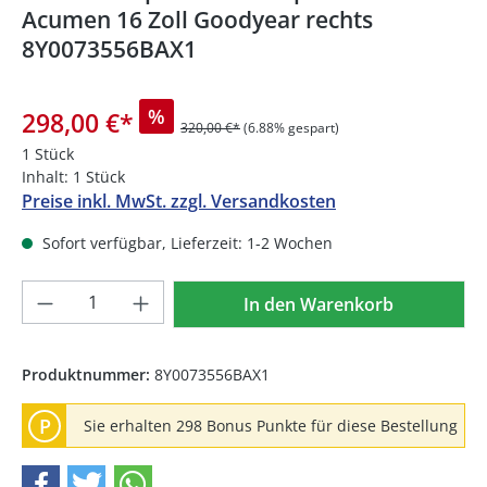
Acumen 16 Zoll Goodyear rechts
8Y0073556BAX1
%
298,00 €
*
320,00 €*
(6.88% gespart)
1 Stück
Inhalt:
1 Stück
Preise inkl. MwSt. zzgl. Versandkosten
Sofort verfügbar, Lieferzeit: 1-2 Wochen
Produkt Anzahl: Gib den gewünschten We
In den Warenkorb
Produktnummer:
8Y0073556BAX1
P
Sie erhalten 298 Bonus Punkte für diese Bestellung