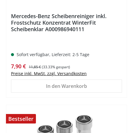
Mercedes-Benz Scheibenreiniger inkl.
Frostschutz Konzentrat WinterFit
Scheibenklar A000986940111
Sofort verfügbar, Lieferzeit: 2-5 Tage
Verkaufspreis:
Regulärer Preis:
7,90 €
11,85 €
(33.33% gespart)
Preise inkl. MwSt. zzgl. Versandkosten
In den Warenkorb
Bestseller
%