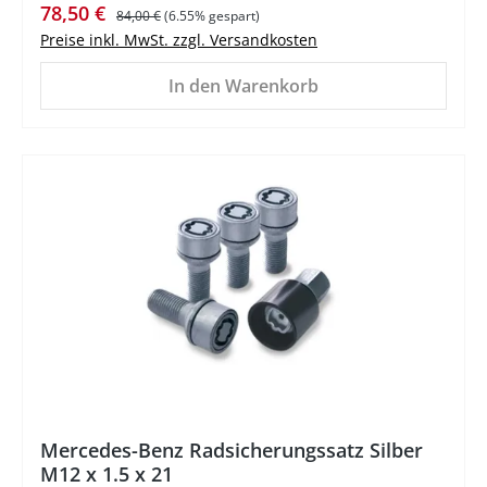
Verkaufspreis:
Regulärer Preis:
78,50 €
84,00 €
(6.55% gespart)
Preise inkl. MwSt. zzgl. Versandkosten
In den Warenkorb
%
Mercedes-Benz Radsicherungssatz Silber
M12 x 1.5 x 21