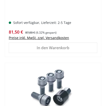
Sofort verfügbar, Lieferzeit: 2-5 Tage
Verkaufspreis:
Regulärer Preis:
81,50 €
87,00 €
(6.32% gespart)
Preise inkl. MwSt. zzgl. Versandkosten
In den Warenkorb
%