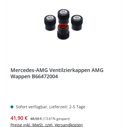
%
Mercedes-AMG Ventilzierkappen AMG
Wappen B66472004
Sofort verfügbar, Lieferzeit: 2-5 Tage
Verkaufspreis:
Regulärer Preis:
41,90 €
48,50 €
(13.61% gespart)
Preise inkl. MwSt. zzgl. Versandkosten