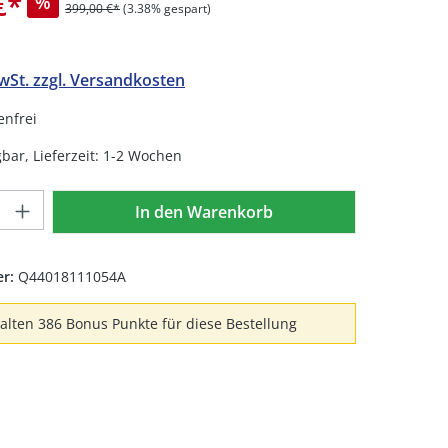
€
*
%
399,00 €*
(3.38% gespart)
MwSt. zzgl. Versandkosten
nfrei
bar, Lieferzeit: 1-2 Wochen
Anzahl: Gib den gewünschten Wert ein 
In den Warenkorb
er:
Q44018111054A
halten 386 Bonus Punkte für diese Bestellung