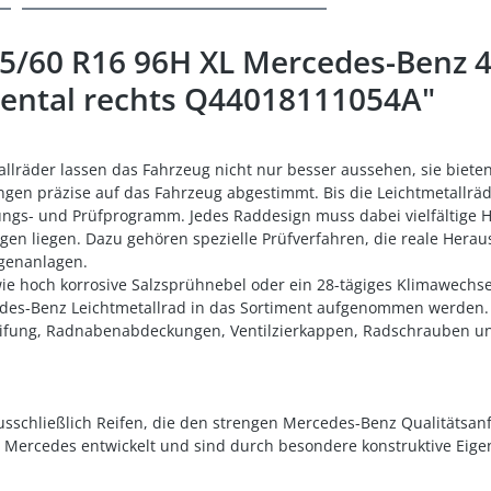
5/60 R16 96H XL Mercedes-Benz 4
ental rechts Q44018111054A"
llräder lassen das Fahrzeug nicht nur besser aussehen, sie bieten
gen präzise auf das Fahrzeug abgestimmt. Bis die Leichtmetallräde
ungs- und Prüfprogramm. Jedes Raddesign muss dabei vielfältige H
ngen liegen. Dazu gehören spezielle Prüfverfahren, die reale Her
genanlagen.
wie hoch korrosive Salzsprühnebel oder ein 28-tägiges Klimawech
cedes-Benz Leichtmetallrad in das Sortiment aufgenommen werden.
ifung, Radnabenabdeckungen, Ventilzierkappen, Radschrauben un
ausschließlich Reifen, die den strengen Mercedes-Benz Qualitätsan
n Mercedes entwickelt und sind durch besondere konstruktive Eige