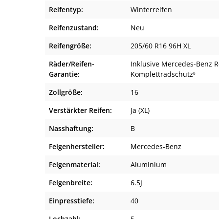
Reifentyp:
Winterreifen
Reifenzustand:
Neu
Reifengröße:
205/60 R16 96H XL
Räder/Reifen-
Inklusive Mercedes-Benz R
Garantie:
Komplettradschutz⁸
Zollgröße:
16
Verstärkter Reifen:
Ja (XL)
Nasshaftung:
B
Felgenhersteller:
Mercedes-Benz
Felgenmaterial:
Aluminium
Felgenbreite:
6.5J
Einpresstiefe:
40
Lochzahl:
5