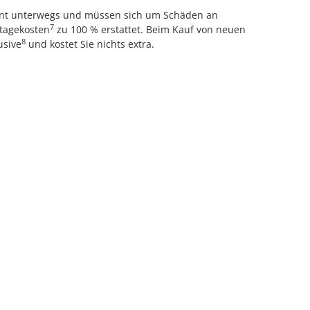
annt unterwegs und müssen sich um Schäden an
7
ntagekosten
zu 100 % erstattet. Beim Kauf von neuen
8
usive
und kostet Sie nichts extra.