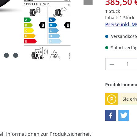
385,50 
1 Stück
Inhalt:
1 Stück
Preise inkl. 
Versandkoste
Sofort verfüg
Produkt 
Produktnumm
P
Sie er
el
Informationen zur Produktsicherheit