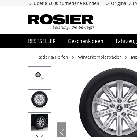
Über 85.000 zufriedene Kunden
Original-Zub
Zum Hauptinhalt springen
Zur Suche spr
BESTSELLER
Geschenkideen
Fahrzeug
Räder & Reifen
Winterkompletträder
Me
Bildergalerie überspringen