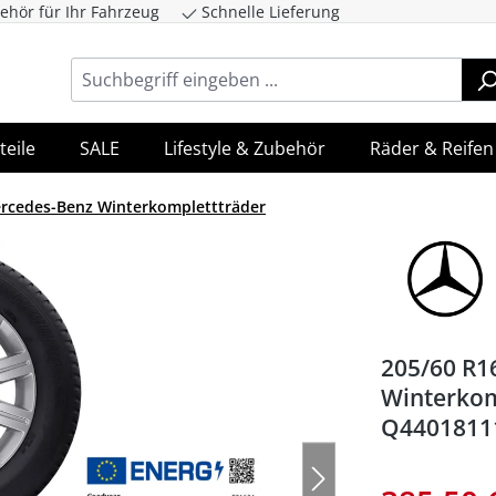
ehör für Ihr Fahrzeug
Schnelle Lieferung
ingen
Zur Hauptnavigation springen
teile
SALE
Lifestyle & Zubehör
Räder & Reifen
rcedes-Benz Winterkomplettträder
205/60 R1
Winterkom
Q4401811