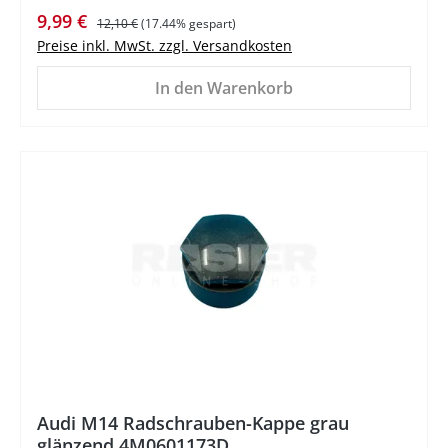
Verkaufspreis:
Regulärer Preis:
9,99 €
12,10 €
(17.44% gespart)
Preise inkl. MwSt. zzgl. Versandkosten
In den Warenkorb
%
Audi M14 Radschrauben-Kappe grau
glänzend 4M0601173D