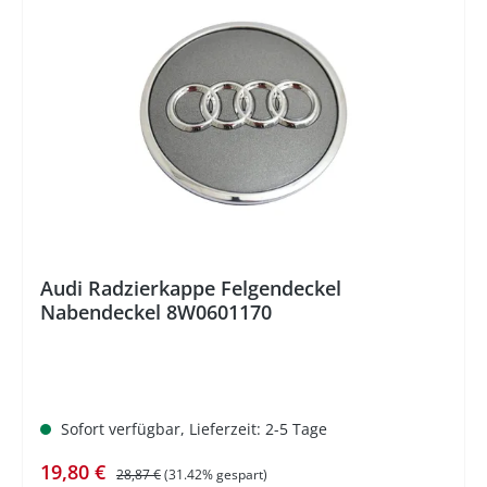
%
Audi Radzierkappe Felgendeckel
Nabendeckel 8W0601170
Sofort verfügbar, Lieferzeit: 2-5 Tage
Verkaufspreis:
Regulärer Preis:
19,80 €
28,87 €
(31.42% gespart)