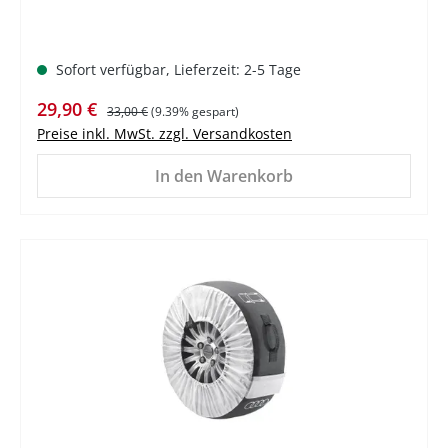
Sofort verfügbar, Lieferzeit: 2-5 Tage
Verkaufspreis:
Regulärer Preis:
29,90 €
33,00 €
(9.39% gespart)
Preise inkl. MwSt. zzgl. Versandkosten
In den Warenkorb
%