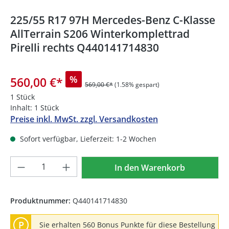
225/55 R17 97H Mercedes-Benz C-Klasse
AllTerrain S206 Winterkomplettrad
Pirelli rechts Q440141714830
%
560,00 €
*
569,00 €*
(1.58% gespart)
1 Stück
Inhalt:
1 Stück
Preise inkl. MwSt. zzgl. Versandkosten
Sofort verfügbar, Lieferzeit: 1-2 Wochen
Produkt Anzahl: Gib den gewünschten We
In den Warenkorb
Produktnummer:
Q440141714830
P
Sie erhalten 560 Bonus Punkte für diese Bestellung