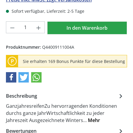
Sofort verfügbar, Lieferzeit: 2-5 Tage
Produkt Anzahl: Gib den gewünschten We
In den Warenkorb
Produktnummer:
Q44009111004A
P
Sie erhalten 169 Bonus Punkte für diese Bestellung
Beschreibung
GanzjahresreifenZu hervorragenden Konditionen
durchs ganze JahrWirtschaftlichkeit zu jeder
Jahreszeit Ausgezeichnete Winters…
Mehr
Bewertungen