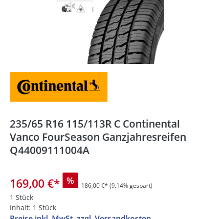
235/65 R16 115/113R C Continental
Vanco FourSeason Ganzjahresreifen
Q44009111004A
%
169,00 €
*
186,00 €*
(9.14% gespart)
1 Stück
Inhalt:
1 Stück
Preise inkl. MwSt. zzgl. Versandkosten