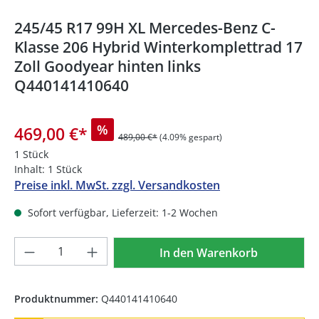
245/45 R17 99H XL Mercedes-Benz C-
Klasse 206 Hybrid Winterkomplettrad 17
Zoll Goodyear hinten links
Q440141410640
%
469,00 €
*
489,00 €*
(4.09% gespart)
1 Stück
Inhalt:
1 Stück
Preise inkl. MwSt. zzgl. Versandkosten
Sofort verfügbar, Lieferzeit: 1-2 Wochen
Produkt Anzahl: Gib den gewünschten We
In den Warenkorb
Produktnummer:
Q440141410640