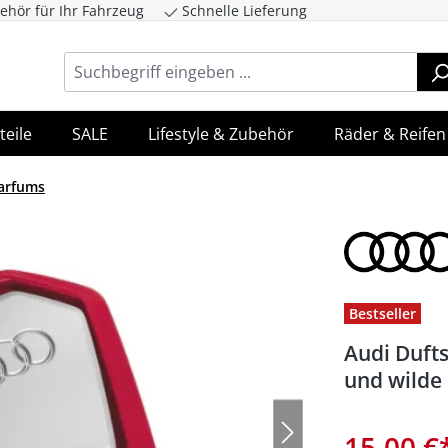
ehör für Ihr Fahrzeug
Schnelle Lieferung
ingen
Zur Hauptnavigation springen
teile
SALE
Lifestyle & Zubehör
Räder & Reifen
arfums
Bestseller
Audi Duft
und wilde
15,00 €