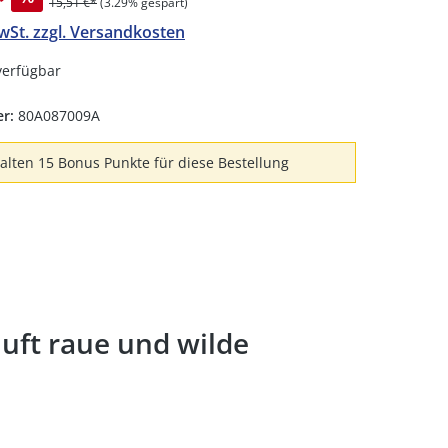
15,51 €*
(3.29% gespart)
MwSt. zzgl. Versandkosten
verfügbar
er:
80A087009A
halten 15 Bonus Punkte für diese Bestellung
uft raue und wilde