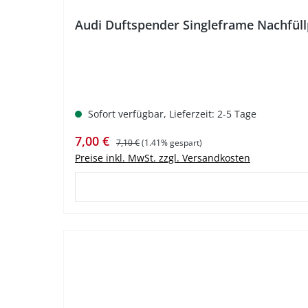
Audi Duftspender Singleframe Nachfül
Sofort verfügbar, Lieferzeit: 2-5 Tage
Verkaufspreis:
Regulärer Preis:
7,00 €
7,10 €
(1.41% gespart)
Preise inkl. MwSt. zzgl. Versandkosten
%