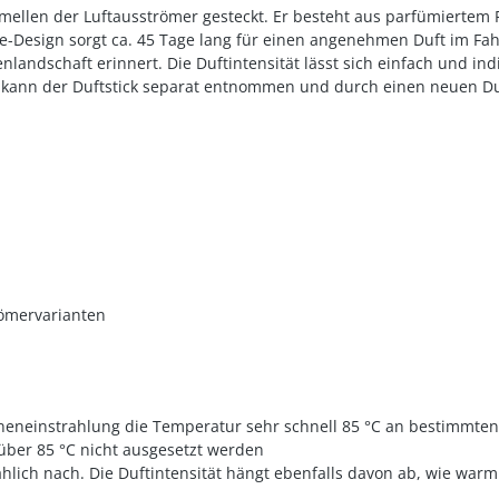
amellen der Luftausströmer gesteckt. Er besteht aus parfümiertem
-Design sorgt ca. 45 Tage lang für einen angenehmen Duft im Fah
landschaft erinnert. Die Duftintensität lässt sich einfach und in
 kann der Duftstick separat entnommen und durch einen neuen Duf
römervarianten
neinstrahlung die Temperatur sehr schnell 85 °C an bestimmten St
über 85 °C nicht ausgesetzt werden
ählich nach. Die Duftintensität hängt ebenfalls davon ab, wie warm