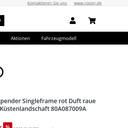
Kontaktieren Sie uns
www.rosier.de
Aktionen
Fahrzeugmodell
spender Singleframe rot Duft raue
 Küstenlandschaft 80A087009A
*
%