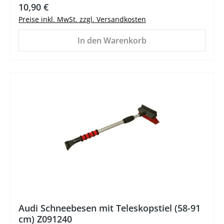
Regulärer Preis:
10,90 €
Preise inkl. MwSt. zzgl. Versandkosten
In den Warenkorb
%
Audi Schneebesen mit Teleskopstiel (58-91
cm) Z091240