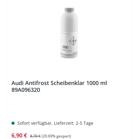
%
Audi Antifrost Scheibenklar 1000 ml
89A096320
Sofort verfügbar, Lieferzeit: 2-5 Tage
Verkaufspreis:
Regulärer Preis:
6,90 €
8,70 €
(20.69% gespart)