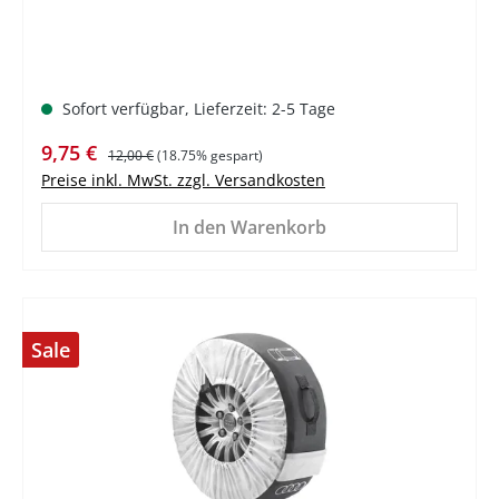
Sofort verfügbar, Lieferzeit: 2-5 Tage
Verkaufspreis:
Regulärer Preis:
9,75 €
12,00 €
(18.75% gespart)
Preise inkl. MwSt. zzgl. Versandkosten
In den Warenkorb
Sale
%