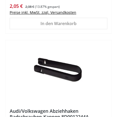
Verkaufspreis:
Regulärer Preis:
2,05 €
2,38 €
(13.87% gespart)
Preise inkl. MwSt. zzgl. Versandkosten
In den Warenkorb
Audi/Volkswagen Abziehhaken
Radschrauben-Kappen 8D0012244A