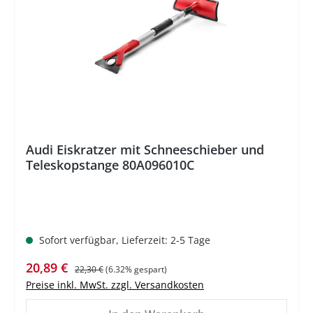
Audi Eiskratzer mit Schneeschieber und
Teleskopstange 80A096010C
Sofort verfügbar, Lieferzeit: 2-5 Tage
Verkaufspreis:
Regulärer Preis:
20,89 €
22,30 €
(6.32% gespart)
Preise inkl. MwSt. zzgl. Versandkosten