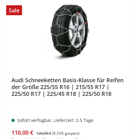
Sale
%
Audi Schneeketten Basis-Klasse für Reifen
der Größe 225/55 R16 | 215/55 R17 |
225/50 R17 | 225/45 R18 | 225/50 R18
Sofort verfügbar, Lieferzeit: 2-5 Tage
Verkaufspreis:
Regulärer Preis:
110,00 €
120,00 €
(8.33% gespart)