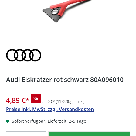
Audi Eiskratzer rot schwarz 80A096010
%
4,89 €
*
5,50 €*
(11.09% gespart)
Preise inkl. MwSt. zzgl. Versandkosten
Sofort verfügbar, Lieferzeit: 2-5 Tage
Produkt Anzahl: Gib den gewünschten We