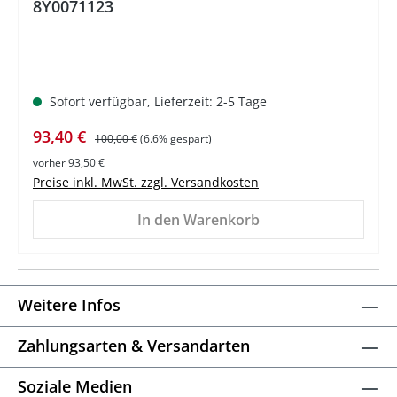
8Y0071123
Sofort verfügbar, Lieferzeit: 2-5 Tage
Verkaufspreis:
Regulärer Preis:
93,40 €
100,00 €
(6.6% gespart)
vorher 93,50 €
Preise inkl. MwSt. zzgl. Versandkosten
In den Warenkorb
Weitere Infos
Zahlungsarten & Versandarten
Soziale Medien