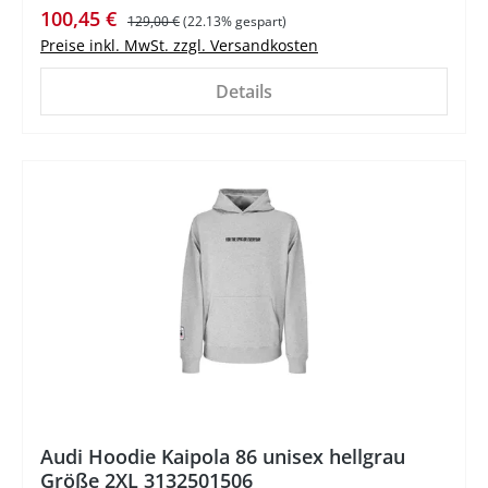
Verkaufspreis:
Regulärer Preis:
100,45 €
129,00 €
(22.13% gespart)
Preise inkl. MwSt. zzgl. Versandkosten
Details
%
Audi Hoodie Kaipola 86 unisex hellgrau
Größe 2XL 3132501506