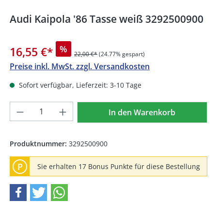
Audi Kaipola '86 Tasse weiß 3292500900
%
16,55 €
*
22,00 €*
(24.77% gespart)
Preise inkl. MwSt. zzgl. Versandkosten
Sofort verfügbar, Lieferzeit: 3-10 Tage
Produkt Anzahl: Gib den gewünschten We
In den Warenkorb
Produktnummer:
3292500900
P
Sie erhalten 17 Bonus Punkte für diese Bestellung