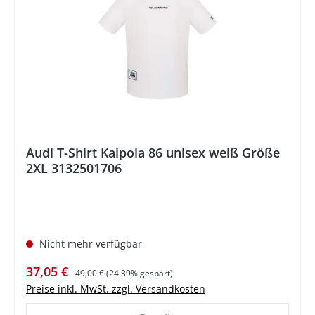
Audi T-Shirt Kaipola 86 unisex weiß Größe
2XL 3132501706
Nicht mehr verfügbar
Verkaufspreis:
Regulärer Preis:
37,05 €
49,00 €
(24.39% gespart)
Preise inkl. MwSt. zzgl. Versandkosten