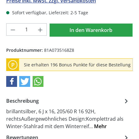
Preise inkl. MwSt. zzgl. Versandkosten
Sofort verfügbar, Lieferzeit: 2-5 Tage
Produkt Anzahl: Gib den gewünschten We
In den Warenkorb
Produktnummer:
81A0735168Z8
P
Sie erhalten 196 Bonus Punkte für diese Bestellung
Beschreibung
brillantsilber, 6 J x 16, 205/60 R 16 92H,
rechtsAußergewöhnliches Design:Komplettrad als
Winter-Stahlrad mit dem Winterreif…
Mehr
Bewertungen