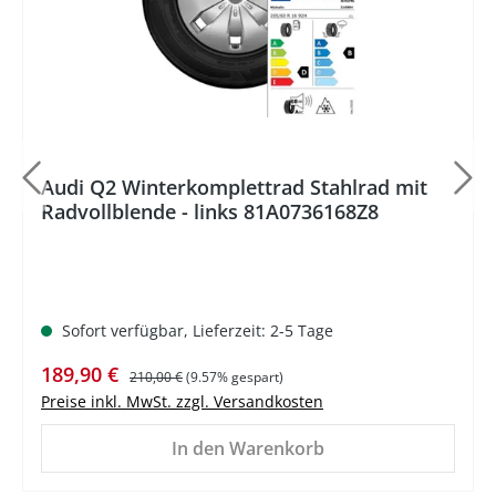
Audi Q2 Winterkomplettrad Stahlrad mit
Radvollblende - links 81A0736168Z8
Sofort verfügbar, Lieferzeit: 2-5 Tage
Verkaufspreis:
Regulärer Preis:
189,90 €
210,00 €
(9.57% gespart)
Preise inkl. MwSt. zzgl. Versandkosten
In den Warenkorb