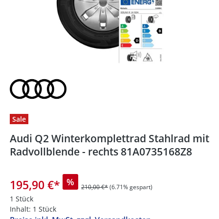
Sale
Audi Q2 Winterkomplettrad Stahlrad mit
Radvollblende - rechts 81A0735168Z8
%
195,90 €
*
210,00 €*
(6.71% gespart)
1 Stück
Inhalt:
1 Stück