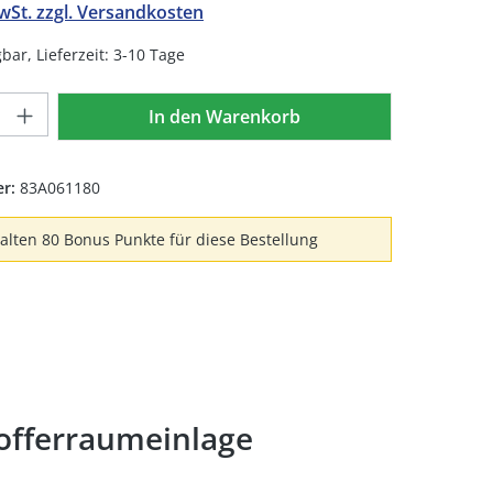
MwSt. zzgl. Versandkosten
bar, Lieferzeit: 3-10 Tage
Anzahl: Gib den gewünschten Wert ein 
In den Warenkorb
er:
83A061180
halten 80 Bonus Punkte für diese Bestellung
offerraumeinlage