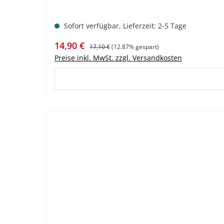
Sofort verfügbar, Lieferzeit: 2-5 Tage
Verkaufspreis:
Regulärer Preis:
14,90 €
17,10 €
(12.87% gespart)
Preise inkl. MwSt. zzgl. Versandkosten
%