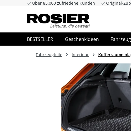
Über 85.000 zufriedene Kunden
Original-Zub
Zum Hauptinhalt springen
Zur Suche spr
BESTSELLER
Geschenkideen
Fahrzeug
Fahrzeugteile
Interieur
Kofferraumeinl
Bildergalerie überspringen