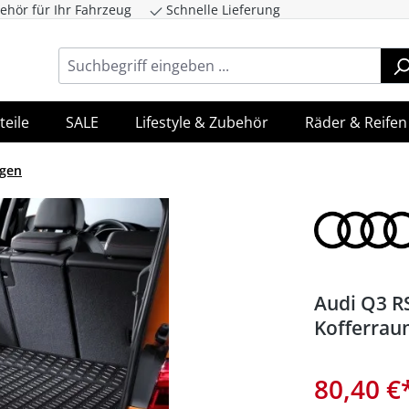
ehör für Ihr Fahrzeug
Schnelle Lieferung
ingen
Zur Hauptnavigation springen
teile
SALE
Lifestyle & Zubehör
Räder & Reifen
agen
Audi Q3 R
Kofferrau
80,40 €