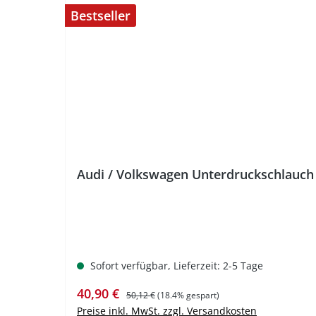
Bestseller
%
Audi / Volkswagen Unterdruckschlauch 1
Sofort verfügbar, Lieferzeit: 2-5 Tage
Verkaufspreis:
Regulärer Preis:
40,90 €
50,12 €
(18.4% gespart)
Preise inkl. MwSt. zzgl. Versandkosten