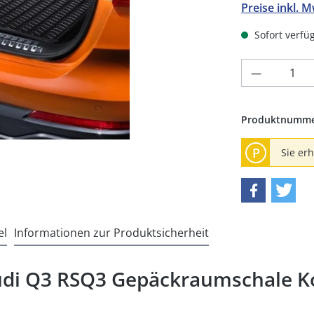
Preise inkl. 
Sofort verfüg
Produkt 
Produktnumm
P
Sie er
el
Informationen zur Produktsicherheit
udi Q3 RSQ3 Gepäckraumschale K