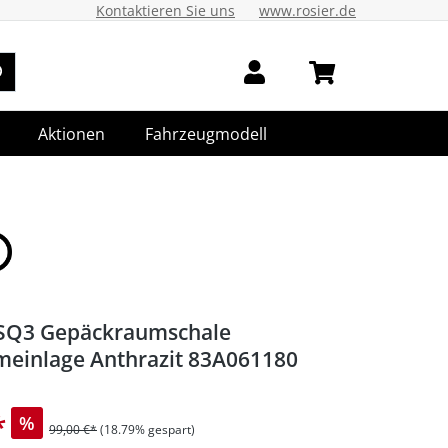
Kontaktieren Sie uns
www.rosier.de
Aktionen
Fahrzeugmodell
SQ3 Gepäckraumschale
meinlage Anthrazit 83A061180
*
%
99,00 €*
(18.79% gespart)