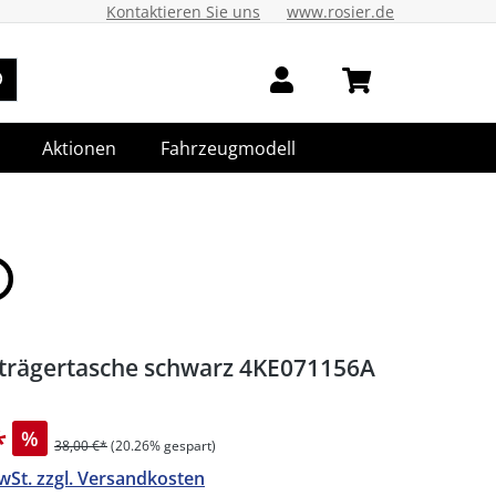
Kontaktieren Sie uns
www.rosier.de
Aktionen
Fahrzeugmodell
trägertasche schwarz 4KE071156A
*
%
38,00 €*
(20.26% gespart)
MwSt. zzgl. Versandkosten