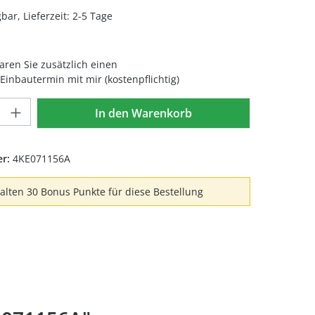
bar, Lieferzeit: 2-5 Tage
aren Sie zusätzlich einen
inbautermin mit mir (kostenpflichtig)
Anzahl: Gib den gewünschten Wert ein 
In den Warenkorb
er:
4KE071156A
halten 30 Bonus Punkte für diese Bestellung