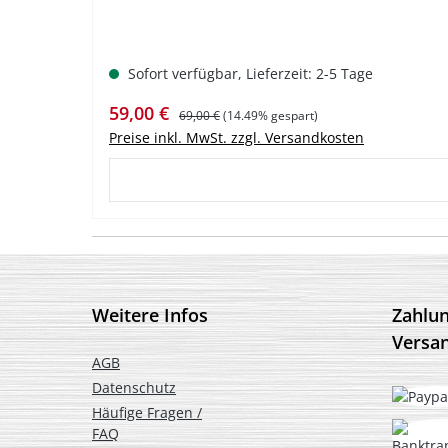
Sofort verfügbar, Lieferzeit: 2-5 Tage
Verkaufspreis:
Regulärer Preis:
59,00 €
69,00 €
(14.49% gespart)
Preise inkl. MwSt. zzgl. Versandkosten
Weitere Infos
Zahlu
Versa
AGB
Datenschutz
Häufige Fragen /
FAQ