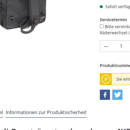
Sofort verfüg
Servicetermin
Bitte vereinb
Räderwechsel-/E
Produkt 
Produktnumm
P
Sie er
el
Informationen zur Produktsicherheit