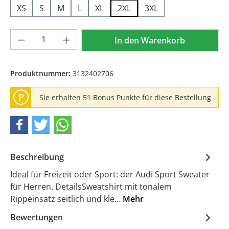
XS
S
M
L
XL
2XL
3XL
Produkt Anzahl: Gib den gewünschten We
In den Warenkorb
Produktnummer:
3132402706
P
Sie erhalten 51 Bonus Punkte für diese Bestellung
Beschreibung
Ideal für Freizeit oder Sport: der Audi Sport Sweater
für Herren. DetailsSweatshirt mit tonalem
Rippeinsatz seitlich und kle…
Mehr
Bewertungen