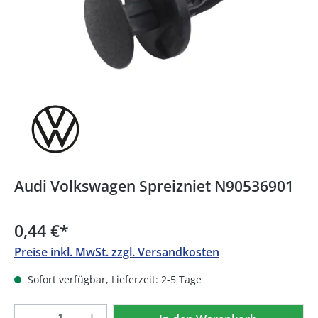
Audi Volkswagen Spreizniet N90536901
0,44 €
*
Preise inkl. MwSt. zzgl. Versandkosten
Sofort verfügbar, Lieferzeit: 2-5 Tage
Produkt Anzahl: Gib den gewünschten We