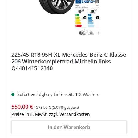
225/45 R18 95H XL Mercedes-Benz C-Klasse
206 Winterkomplettrad Michelin links
Q440141512340
Sofort verfügbar, Lieferzeit: 1-2 Wochen
Verkaufspreis:
Regulärer Preis:
550,00 €
578,99 €
(5.01% gespart)
Preise inkl. MwSt. zzgl. Versandkosten
In den Warenkorb