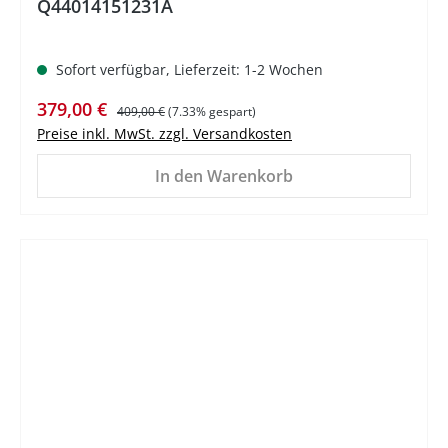
Q44014151231A
Sofort verfügbar, Lieferzeit: 1-2 Wochen
Verkaufspreis:
Regulärer Preis:
379,00 €
409,00 €
(7.33% gespart)
Preise inkl. MwSt. zzgl. Versandkosten
In den Warenkorb
%