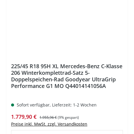
225/45 R18 95H XL Mercedes-Benz C-Klasse
206 Winterkomplettrad-Satz 5-
Doppelspeichen-Rad Goodyear UltraGrip
Performance G1 MO Q44014141056A
Sofort verfügbar, Lieferzeit: 1-2 Wochen
Verkaufspreis:
Regulärer Preis:
1.779,90 €
1.955,96 €
(9% gespart)
Preise inkl. MwSt. zzgl. Versandkosten