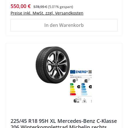
Verkaufspreis:
Regulärer Preis:
550,00 €
578,99 €
(5.01% gespart)
Preise inkl. MwSt. zzgl. Versandkosten
In den Warenkorb
%
225/45 R18 95H XL Mercedes-Benz C-Klasse
206 Winterkomplettrad Michelin rechts