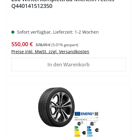
Q440141512350
Sofort verfügbar, Lieferzeit: 1-2 Wochen
Verkaufspreis:
Regulärer Preis:
550,00 €
578,99 €
(5.01% gespart)
Preise inkl. MwSt. zzgl. Versandkosten
In den Warenkorb
%