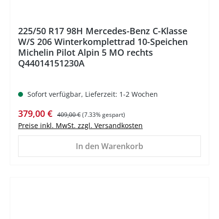
225/50 R17 98H Mercedes-Benz C-Klasse
W/S 206 Winterkomplettrad 10-Speichen
Michelin Pilot Alpin 5 MO rechts
Q44014151230A
Sofort verfügbar, Lieferzeit: 1-2 Wochen
Verkaufspreis:
Regulärer Preis:
379,00 €
409,00 €
(7.33% gespart)
Preise inkl. MwSt. zzgl. Versandkosten
In den Warenkorb
%