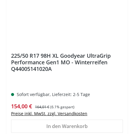
225/50 R17 98H XL Goodyear UltraGrip
Performance Gen1 MO - Winterreifen
Q44005141020A
Sofort verfügbar, Lieferzeit: 2-5 Tage
Verkaufspreis:
Regulärer Preis:
154,00 €
164,01 €
(6.1% gespart)
Preise inkl. MwSt. zzgl. Versandkosten
In den Warenkorb