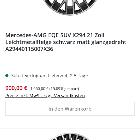
Mercedes-AMG EQE SUV X294 21 Zoll
Leichtmetallfelge schwarz matt glanzgedreht
A29440115007X36
Sofort verfügbar, Lieferzeit: 2-5 Tage
Verkaufspreis:
Regulärer Preis:
900,00 €
1.060,00 €
(15.09% gespart)
Preise inkl. MwSt. zzgl. Versandkosten
In den Warenkorb