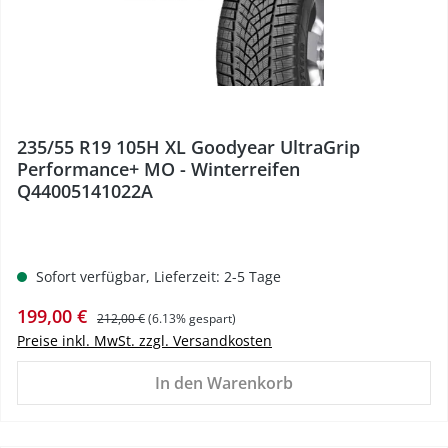
235/55 R19 105H XL Goodyear UltraGrip
Performance+ MO - Winterreifen
Q44005141022A
Sofort verfügbar, Lieferzeit: 2-5 Tage
Verkaufspreis:
Regulärer Preis:
199,00 €
212,00 €
(6.13% gespart)
Preise inkl. MwSt. zzgl. Versandkosten
In den Warenkorb