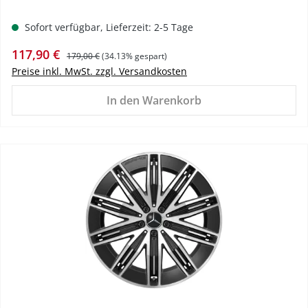
Sofort verfügbar, Lieferzeit: 2-5 Tage
Verkaufspreis:
Regulärer Preis:
117,90 €
179,00 €
(34.13% gespart)
Preise inkl. MwSt. zzgl. Versandkosten
In den Warenkorb
%