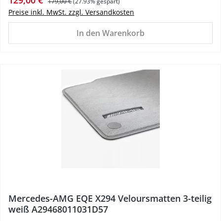
129,00 €
179,00 €
(27.93% gespart)
Preise inkl. MwSt. zzgl. Versandkosten
In den Warenkorb
%
Mercedes-AMG EQE X294 Veloursmatten 3-teilig
weiß A29468011031D57