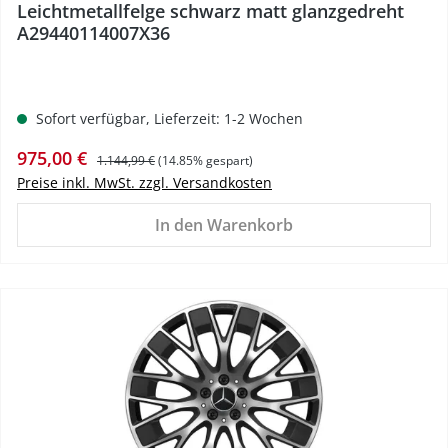
Leichtmetallfelge schwarz matt glanzgedreht
A29440114007X36
Sofort verfügbar, Lieferzeit: 1-2 Wochen
Verkaufspreis:
Regulärer Preis:
975,00 €
1.144,99 €
(14.85% gespart)
Preise inkl. MwSt. zzgl. Versandkosten
In den Warenkorb
%