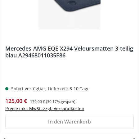
Mercedes-AMG EQE X294 Veloursmatten 3-teilig
blau A29468011035F86
Sofort verfügbar, Lieferzeit: 3-10 Tage
Verkaufspreis:
Regulärer Preis:
125,00 €
179,00 €
(30.17% gespart)
Preise inkl. MwSt. zzgl. Versandkosten
In den Warenkorb