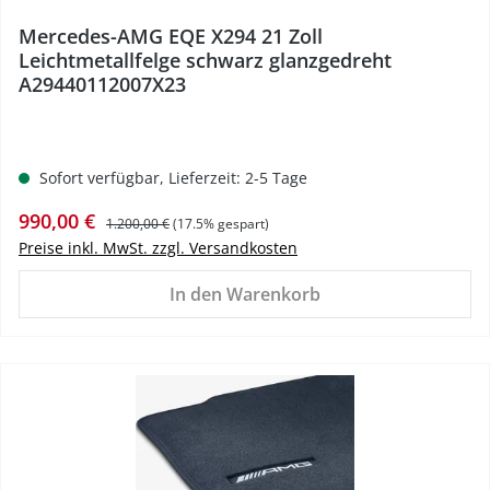
Mercedes-AMG EQE X294 21 Zoll
Leichtmetallfelge schwarz glanzgedreht
A29440112007X23
Sofort verfügbar, Lieferzeit: 2-5 Tage
Verkaufspreis:
Regulärer Preis:
990,00 €
1.200,00 €
(17.5% gespart)
Preise inkl. MwSt. zzgl. Versandkosten
In den Warenkorb
%