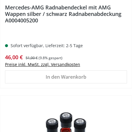
Mercedes-AMG Radnabendeckel mit AMG
Wappen silber / schwarz Radnabenabdeckung
A0004005200
Sofort verfügbar, Lieferzeit: 2-5 Tage
Verkaufspreis:
Regulärer Preis:
46,00 €
51,00 €
(9.8% gespart)
Preise inkl. MwSt. zzgl. Versandkosten
In den Warenkorb
%