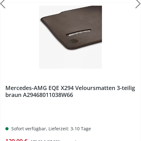
%
Mercedes-AMG EQE X294 Veloursmatten 3-teilig
braun A29468011038W66
Sofort verfügbar, Lieferzeit: 3-10 Tage
Verkaufspreis:
Regulärer Preis: