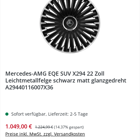
%
Mercedes-AMG EQE SUV X294 22 Zoll
Leichtmetallfelge schwarz matt glanzgedreht
A29440116007X36
Sofort verfügbar, Lieferzeit: 2-5 Tage
Verkaufspreis:
Regulärer Preis:
1.049,00 €
1.224,99 €
(14.37% gespart)
Preise inkl. MwSt. zzgl. Versandkosten