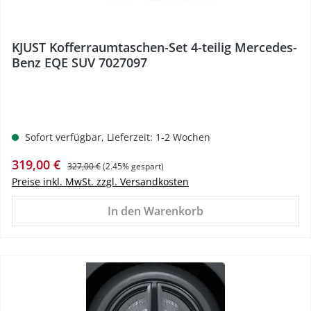
KJUST Kofferraumtaschen-Set 4-teilig Mercedes-
Benz EQE SUV 7027097
Sofort verfügbar, Lieferzeit: 1-2 Wochen
Verkaufspreis:
Regulärer Preis:
319,00 €
327,00 €
(2.45% gespart)
Preise inkl. MwSt. zzgl. Versandkosten
In den Warenkorb
%