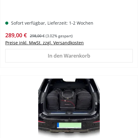
Sofort verfügbar, Lieferzeit: 1-2 Wochen
Verkaufspreis:
Regulärer Preis:
289,00 €
298,00 €
(3.02% gespart)
Preise inkl. MwSt. zzgl. Versandkosten
In den Warenkorb
%