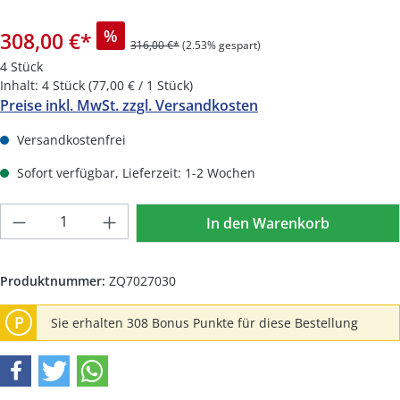
%
308,00 €
*
316,00 €*
(2.53% gespart)
4 Stück
Inhalt:
4 Stück
(77,00 € / 1 Stück)
Preise inkl. MwSt. zzgl. Versandkosten
Versandkostenfrei
Sofort verfügbar, Lieferzeit: 1-2 Wochen
Produkt Anzahl: Gib den gewünschten Wer
In den Warenkorb
Produktnummer:
ZQ7027030
P
Sie erhalten 308 Bonus Punkte für diese Bestellung