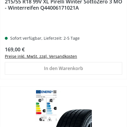
215/55 R18 99V XL Pirelli Winter SottoZero 3 MO
- Winterreifen Q44006171021A
Sofort verfügbar, Lieferzeit: 2-5 Tage
Regulärer Preis:
169,00 €
Preise inkl. MwSt. zzgl. Versandkosten
In den Warenkorb