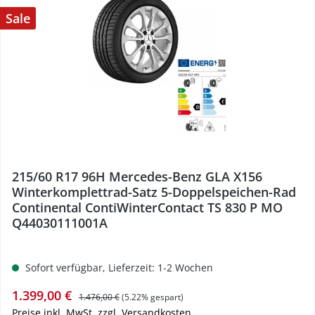
Sale
%
215/60 R17 96H Mercedes-Benz GLA X156
Winterkomplettrad-Satz 5-Doppelspeichen-Rad
Continental ContiWinterContact TS 830 P MO
Q44030111001A
Sofort verfügbar, Lieferzeit: 1-2 Wochen
Verkaufspreis:
Regulärer Preis:
1.399,00 €
1.476,00 €
(5.22% gespart)
Preise inkl. MwSt. zzgl. Versandkosten