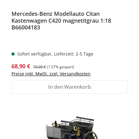
Mercedes-Benz Modellauto Citan
Kastenwagen C420 magnetitgrau 1:18
B66004183
Sofort verfügbar, Lieferzeit: 2-5 Tage
Verkaufspreis:
Regulärer Preis:
68,90 €
70,00 €
(1.57% gespart)
Preise inkl. MwSt. zzgl. Versandkosten
In den Warenkorb
%