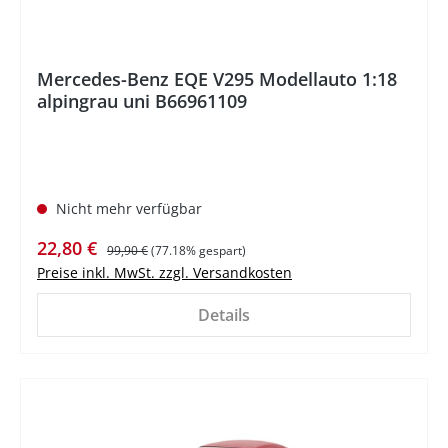
Mercedes-Benz EQE V295 Modellauto 1:18
alpingrau uni B66961109
Nicht mehr verfügbar
Verkaufspreis:
Regulärer Preis:
22,80 €
99,90 €
(77.18% gespart)
Preise inkl. MwSt. zzgl. Versandkosten
Details
%