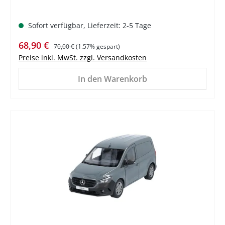
Sofort verfügbar, Lieferzeit: 2-5 Tage
Verkaufspreis:
Regulärer Preis:
68,90 €
70,00 €
(1.57% gespart)
Preise inkl. MwSt. zzgl. Versandkosten
In den Warenkorb
%