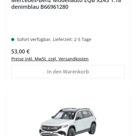
Mercedes-Benz Modellauto EQB X243 1:18
denimblau B66961280
Sofort verfügbar, Lieferzeit: 2-5 Tage
Regulärer Preis:
53,00 €
Preise inkl. MwSt. zzgl. Versandkosten
In den Warenkorb