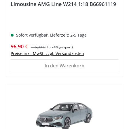
Limousine AMG Line W214 1:18 B66961119
Sofort verfügbar, Lieferzeit: 2-5 Tage
Verkaufspreis:
Regulärer Preis:
96,90 €
115,00 €
(15.74% gespart)
Preise inkl. MwSt. zzgl. Versandkosten
In den Warenkorb
%