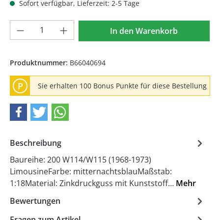
Sofort verfügbar, Lieferzeit: 2-5 Tage
Produkt Anzahl: Gib den gewünschten We
In den Warenkorb
Produktnummer:
B66040694
P
Sie erhalten 100 Bonus Punkte für diese Bestellung
Beschreibung
Baureihe: 200 W114/W115 (1968-1973)
LimousineFarbe: mitternachtsblauMaßstab:
1:18Material: Zinkdruckguss mit Kunststoff…
Mehr
Bewertungen
Fragen zum Artikel