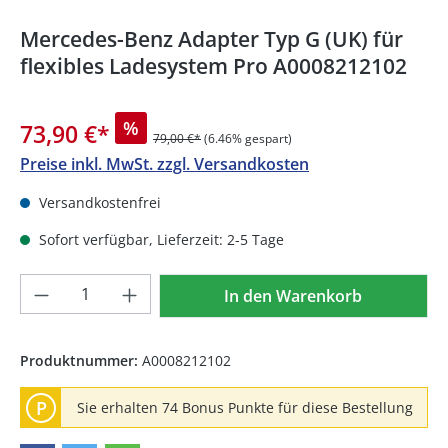
Mercedes-Benz Adapter Typ G (UK) für
flexibles Ladesystem Pro A0008212102
%
73,90 €
*
79,00 €*
(6.46% gespart)
Preise inkl. MwSt. zzgl. Versandkosten
Versandkostenfrei
Sofort verfügbar, Lieferzeit: 2-5 Tage
Produkt Anzahl: Gib den gewünschten We
In den Warenkorb
Produktnummer:
A0008212102
P
Sie erhalten 74 Bonus Punkte für diese Bestellung