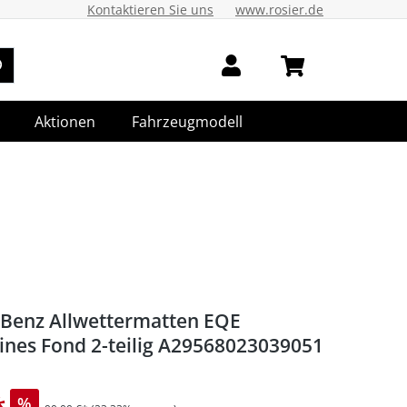
Kontaktieren Sie uns
www.rosier.de
Aktionen
Fahrzeugmodell
Benz Allwettermatten EQE
ines Fond 2-teilig A29568023039051
*
%