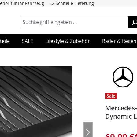
ehör für Ihr Fahrzeug
Schnelle Lieferung
ingen
Zur Hauptnavigation springen
teile
SALE
Lifestyle & Zubehör
Räder & Reifen
Sale
Mercedes-
Dynamic L
69,00 €