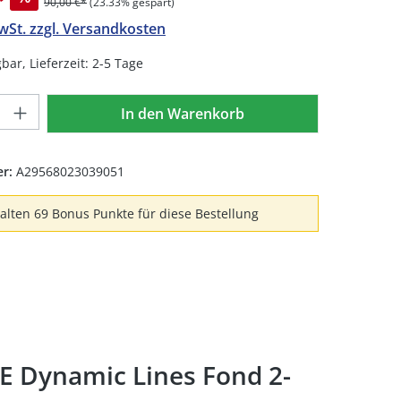
90,00 €*
(23.33% gespart)
MwSt. zzgl. Versandkosten
bar, Lieferzeit: 2-5 Tage
Anzahl: Gib den gewünschten Wert ein 
In den Warenkorb
er:
A29568023039051
halten 69 Bonus Punkte für diese Bestellung
E Dynamic Lines Fond 2-