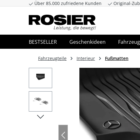
Über 85.000 zufriedene Kunden
Original-Zub
Zum Hauptinhalt springen
Zur Suche spr
BESTSELLER
Geschenkideen
Fahrzeug
Fahrzeugteile
Interieur
Fußmatten
Bildergalerie überspringen