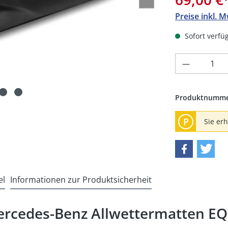
Preise inkl. 
Sofort verfüg
Produkt 
Produktnumm
P
Sie er
el
Informationen zur Produktsicherheit
rcedes-Benz Allwettermatten EQ