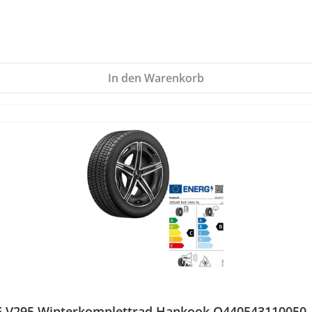
In den Warenkorb
E V295 Winterkomplettrad Hankook Q440543110050