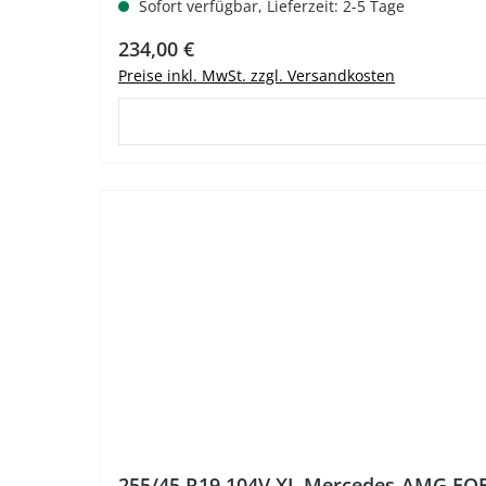
Sofort verfügbar, Lieferzeit: 2-5 Tage
Regulärer Preis:
234,00 €
Preise inkl. MwSt. zzgl. Versandkosten
%
255/45 R19 104V XL Mercedes-AMG EQ