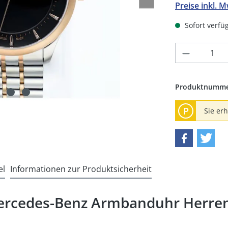
Preise inkl. 
Sofort verfüg
Produkt 
Produktnumm
P
Sie er
el
Informationen zur Produktsicherheit
rcedes-Benz Armbanduhr Herren 