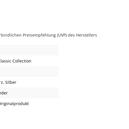
rbindlichen Preisempfehlung (UVP) des Herstellers
assic Collection
rz
, Silber
leder
riginalprodukt