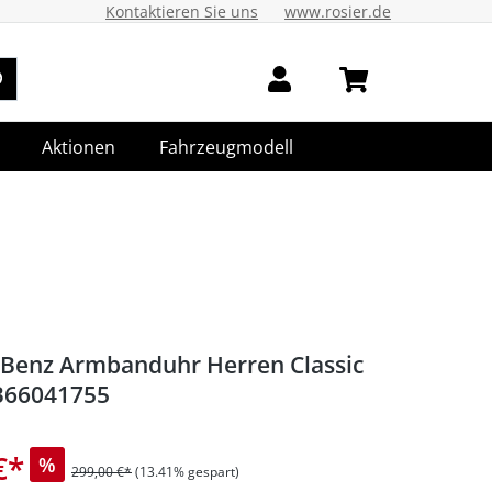
Kontaktieren Sie uns
www.rosier.de
Aktionen
Fahrzeugmodell
Benz Armbanduhr Herren Classic
B66041755
€
*
%
299,00 €*
(13.41% gespart)