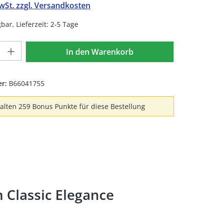
MwSt. zzgl. Versandkosten
bar, Lieferzeit: 2-5 Tage
Anzahl: Gib den gewünschten Wert ein 
In den Warenkorb
er:
B66041755
halten 259 Bonus Punkte für diese Bestellung
Classic Elegance