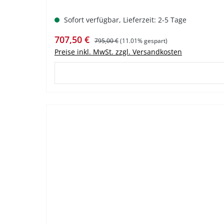
Sofort verfügbar, Lieferzeit: 2-5 Tage
Verkaufspreis:
Regulärer Preis:
707,50 €
795,00 €
(11.01% gespart)
Preise inkl. MwSt. zzgl. Versandkosten
%