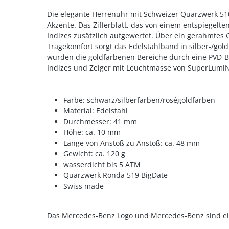
Die elegante Herrenuhr mit Schweizer Quarzwerk 510
Akzente. Das Zifferblatt, das von einem entspiegelt
Indizes zusätzlich aufgewertet. Über ein gerahmtes
Tragekomfort sorgt das Edelstahlband in silber-/gold
wurden die goldfarbenen Bereiche durch eine PVD-Bes
Indizes und Zeiger mit Leuchtmasse von SuperLumiNo
Farbe: schwarz/silberfarben/roségoldfarben
Material: Edelstahl
Durchmesser: 41 mm
Höhe: ca. 10 mm
Länge von Anstoß zu Anstoß: ca. 48 mm
Gewicht: ca. 120 g
wasserdicht bis 5 ATM
Quarzwerk Ronda 519 BigDate
Swiss made
Das Mercedes-Benz Logo und Mercedes-Benz sind e