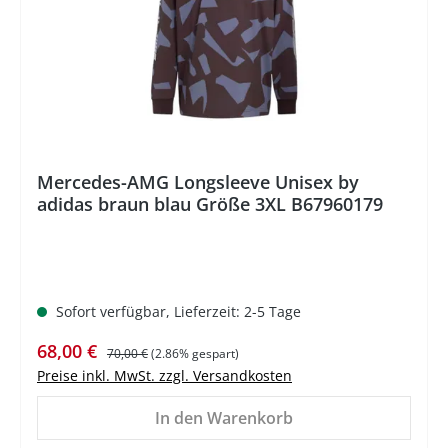
Mercedes-AMG Longsleeve Unisex by
adidas braun blau Größe 3XL B67960179
Sofort verfügbar, Lieferzeit: 2-5 Tage
Verkaufspreis:
Regulärer Preis:
68,00 €
70,00 €
(2.86% gespart)
Preise inkl. MwSt. zzgl. Versandkosten
In den Warenkorb