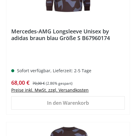
Mercedes-AMG Longsleeve Unisex by
adidas braun blau Größe S B67960174
Sofort verfügbar, Lieferzeit: 2-5 Tage
Verkaufspreis:
Regulärer Preis:
68,00 €
70,00 €
(2.86% gespart)
Preise inkl. MwSt. zzgl. Versandkosten
In den Warenkorb