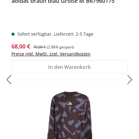
adidas braun blau Größe M B67960175
Sofort verfügbar, Lieferzeit: 2-5 Tage
Verkaufspreis:
Regulärer Preis:
68,00 €
70,00 €
(2.86% gespart)
Preise inkl. MwSt. zzgl. Versandkosten
In den Warenkorb
%