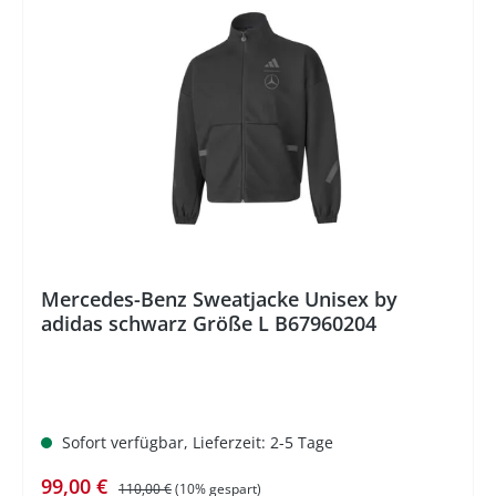
%
Mercedes-Benz Sweatjacke Unisex by
adidas schwarz Größe L B67960204
Sofort verfügbar, Lieferzeit: 2-5 Tage
Verkaufspreis:
Regulärer Preis:
99,00 €
110,00 €
(10% gespart)