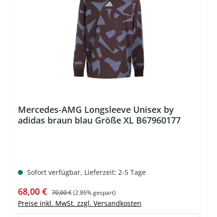
%
Mercedes-AMG Longsleeve Unisex by
adidas braun blau Größe XL B67960177
Sofort verfügbar, Lieferzeit: 2-5 Tage
Verkaufspreis:
Regulärer Preis:
68,00 €
70,00 €
(2.86% gespart)
Preise inkl. MwSt. zzgl. Versandkosten