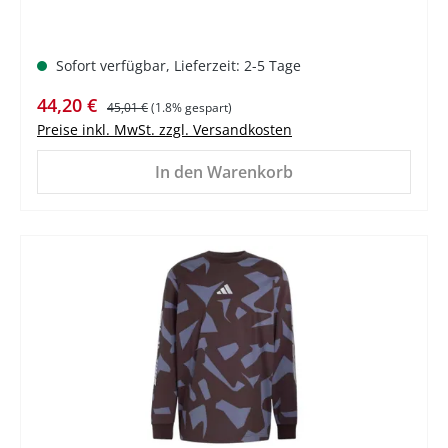
Sofort verfügbar, Lieferzeit: 2-5 Tage
Verkaufspreis:
Regulärer Preis:
44,20 €
45,01 €
(1.8% gespart)
Preise inkl. MwSt. zzgl. Versandkosten
In den Warenkorb
%