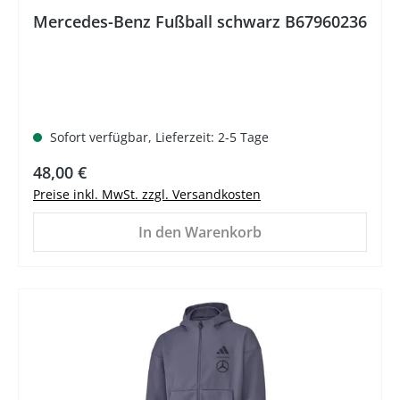
Mercedes-Benz Fußball schwarz B67960236
Sofort verfügbar, Lieferzeit: 2-5 Tage
Regulärer Preis:
48,00 €
Preise inkl. MwSt. zzgl. Versandkosten
In den Warenkorb
%