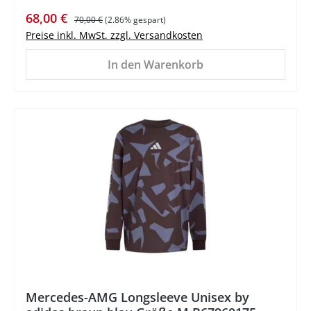
Verkaufspreis:
Regulärer Preis:
68,00 €
70,00 €
(2.86% gespart)
Preise inkl. MwSt. zzgl. Versandkosten
In den Warenkorb
%
Mercedes-AMG Longsleeve Unisex by