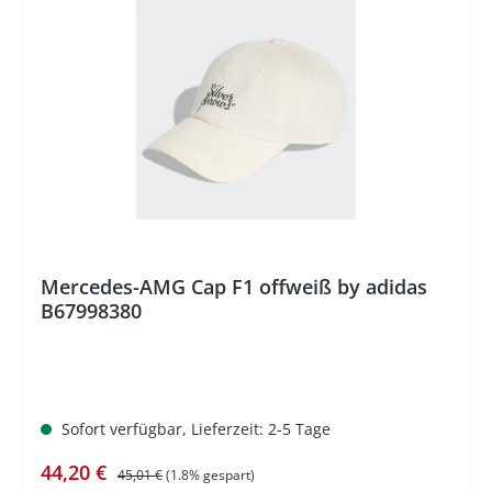
%
Mercedes-AMG Cap F1 offweiß by adidas
B67998380
Sofort verfügbar, Lieferzeit: 2-5 Tage
Verkaufspreis:
Regulärer Preis:
44,20 €
45,01 €
(1.8% gespart)